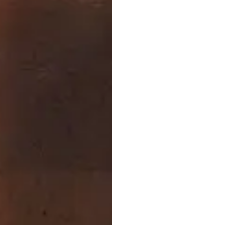
wspie
konce
neuro
ć
H.B.
Duran
Zaktualizowa