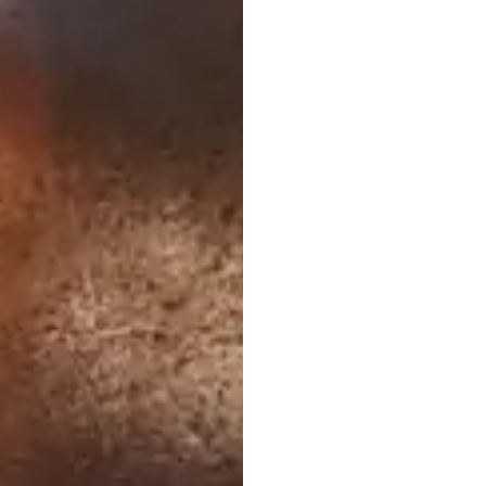
Jak
ć
pozna
jak
od
pudeł