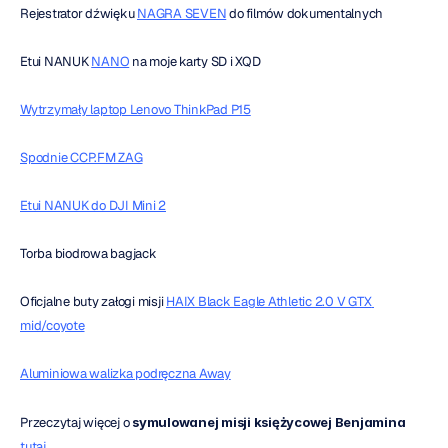
Rejestrator dźwięku 
NAGRA SEVEN
 do filmów dokumentalnych
Etui NANUK 
NANO
 na moje karty SD i XQD
Wytrzymały laptop Lenovo ThinkPad P15
Spodnie CCP.FM ZAG
Etui NANUK do DJI Mini 2
Torba biodrowa bagjack
Oficjalne buty załogi misji 
HAIX Black Eagle Athletic 2.0 V GTX 
mid/coyote
Aluminiowa walizka podręczna Away
Przeczytaj więcej o 
symulowanej misji księżycowej Benjamina
tutaj.