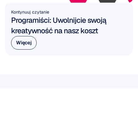
Kontynuuj czytanie
Programiści: Uwolnijcie swoją 
kreatywność na nasz koszt
Więcej
Więcej
PRACUJ Z NAMI
Zobacz,
co
jest
możliwe,
gdy
neuronauka