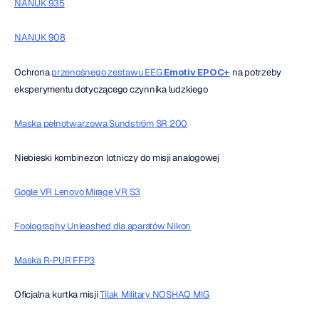
NANUK 935
NANUK 908
Ochrona 
przenośnego zestawu EEG 
Emotiv EPOC+
 na potrzeby 
eksperymentu dotyczącego czynnika ludzkiego
Maska pełnotwarzowa Sundström SR 200
Niebieski kombinezon lotniczy do misji analogowej
Gogle VR Lenovo Mirage VR S3
Foolography Unleashed dla aparatów Nikon
Maska R-PUR FFP3
Oficjalna kurtka misji 
Tilak Military NOSHAQ MIG