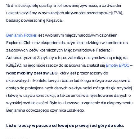
15 dni, ścisłą dietę opartą na liofilizowanej żywności, a co dwa dni 
uczestniczyliśmy w symulacjach aktywności pozaetapowej (EVA), 
badając powierzchnię Księżyca.
Benjamin Pothier
 jest wybranym międzynarodowym członkiem 
Explorers Club oraz ekspertem ds. czynnika ludzkiego w komitecie ds. 
załogowych lotów kosmicznych Międzynarodowej Federacji 
Astronautycznej. Zapytany o to, co zabrałby na symulowaną misję na 
KSIĘŻYC, na jego liście rzeczy do spakowania znalazł się 
Emotiv EPOC 
– 
nasz mobilny zestaw EEG,
 który jest przeznaczony do 
skalowalnych i kontekstowych badań ludzkiego mózgu oraz zapewnia 
dostęp do profesjonalnych danych o aktywności mózgu dzięki szybkiej 
i łatwej w użyciu konstrukcji, a także umożliwia rejestrowanie danych o 
wysokiej rozdzielczości. Było to kluczowe urządzenie dla eksperymentu 
Benjamina dotyczącego czynnika ludzkiego.
Lista rzeczy w paczce od lewej do prawej i od góry do dołu: