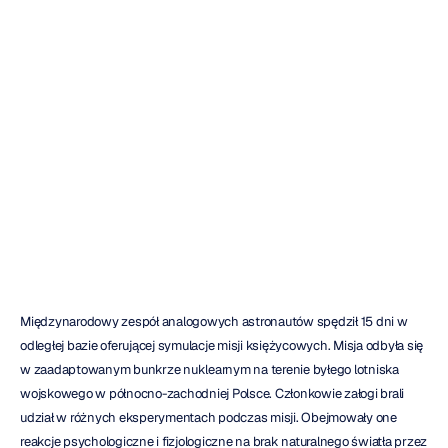
zabiera
Emotiv
EPOC+
na
Księżyc
Quoc
Minh
Lai
Zaktualizowano
dnia
26
maj
2021
Międzynarodowy zespół analogowych astronautów spędził 15 dni w 
odległej bazie oferującej symulacje misji księżycowych. Misja odbyła się 
w zaadaptowanym bunkrze nuklearnym na terenie byłego lotniska 
wojskowego w północno-zachodniej Polsce. Członkowie załogi brali 
udział w różnych eksperymentach podczas misji. Obejmowały one 
reakcje psychologiczne i fizjologiczne na brak naturalnego światła przez 