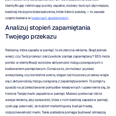
Identyfikując i eliminując punkty zapalne, możesz tworzyć płynniejsze, 
bardziej intuicyjne doświadczenia, które klienci polubią — to zasada 
często badana w 
badaniach akademickich
.
Analizuj stopień zapamiętania 
Twojego przekazu
Reklama, która zapada w pamięć, to skuteczna reklama. Skąd jednak 
wiesz, czy Twój przekaz rzeczywiście zostaje zapamiętany? EEG może 
pomóc w identyfikacji wzorców aktywności mózgu powiązanych z 
kodowaniem pamięciowym. Oznacza to, że możesz uzyskać 
wskazówkę, czy konkretna scena, slogan lub kluczowy przekaz wiąże 
się z aktywnością mózgu związaną z zapamiętywaniem. To potężny 
sposób na przetestowanie pomysłów kreatywnych i upewnienie się, że 
historia Twojej marki zapadnie w pamięć. Możesz porównać różne 
wersje reklamy, aby sprawdzić, która z nich bardziej zapada w pamięć, 
zyskując pewność, że budżet marketingowy buduje trwałą 
rozpoznawalność marki. Takie podejście pomaga budować silniejszą 