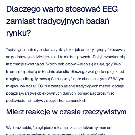
Dlaczego warto stosować EEG 
zamiast tradycyjnych badań 
rynku?
Tradycyjne metody badania rynku, takie jak ankiety i grupy fokusowe, 
są podstawą od dziesięcioleci i to nie bez powodu. Dają bezpośrednią 
informację zwrotną od Twoich odbiorców. Ale co się dzieje, gdy Twoi 
klienci nie potrafią dokładnie określić, 
dlaczego
 wolą jeden projekt od 
drugiego, albo gdy mówią Ci to, co myślą, że chcesz usłyszeć? W tym 
miejscu wkracza EEG. Nie zastępuje ono tradycyjnych metod; dodaje 
potężną warstwę obiektywnych danych, pomagając zrozumieć 
podświadome motywy decyzji konsumenckich.
Mierz reakcje w czasie rzeczywistym
Wyobraź sobie, że oglądasz reklamę i znasz dokładny moment 
powiązany ze zmianami w zaangażowaniu lub obciążeniu 