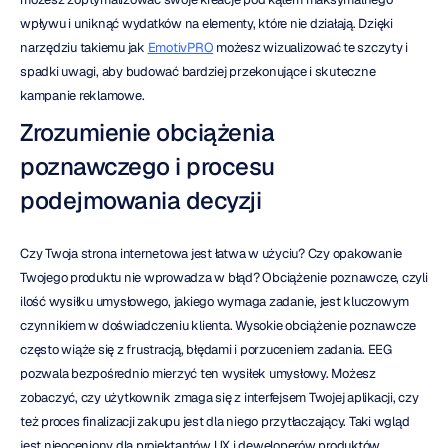
wpływu i uniknąć wydatków na elementy, które nie działają. Dzięki 
narzędziu takiemu jak 
EmotivPRO
 możesz wizualizować te szczyty i 
spadki uwagi, aby budować bardziej przekonujące i skuteczne 
kampanie reklamowe.
Zrozumienie obciążenia 
poznawczego i procesu 
podejmowania decyzji
Czy Twoja strona internetowa jest łatwa w użyciu? Czy opakowanie 
Twojego produktu nie wprowadza w błąd? Obciążenie poznawcze, czyli 
ilość wysiłku umysłowego, jakiego wymaga zadanie, jest kluczowym 
czynnikiem w doświadczeniu klienta. Wysokie obciążenie poznawcze 
często wiąże się z frustracją, błędami i porzuceniem zadania. EEG 
pozwala bezpośrednio mierzyć ten wysiłek umysłowy. Możesz 
zobaczyć, czy użytkownik zmaga się z interfejsem Twojej aplikacji, czy 
też proces finalizacji zakupu jest dla niego przytłaczający. Taki wgląd 
jest nieoceniony dla projektantów UX i deweloperów produktów. 