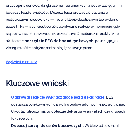
przystępna cenowo, dzięki czemu neuromarketing jest w zasięgu firm i 
badaczy każdej wielkości. Możesz teraz prowadzić badania w 
realistycznym środowisku — np. w sklepie detalicznym lub w domu 
uczestnika — aby rejestrować autentyczne reakcje w momencie, gdy 
się pojawiają. Ten przewodnik przedstawi Ci najbardziej praktyczne i 
skuteczne 
narzędzia EEG do badań rynkowych
, pokazując, jak 
zintegrować tę potężną metodologię ze swoją pracą.
Wyświetl produkty
Kluczowe wnioski
Odkrywaj reakcje wykraczające poza deklaracje
: EEG 
dostarcza obiektywnych danych o podświadomych reakcjach, dając 
Ci wgląd głębszy niż to, co ludzie deklarują w ankietach czy grupach 
fokusowych.
Dopasuj sprzęt do celów badawczych
: Wybierz odpowiedni 