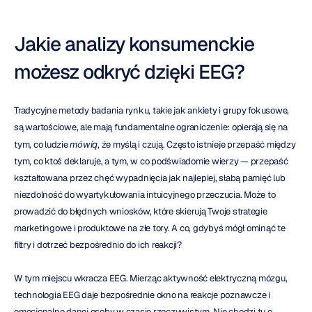
Jakie analizy konsumenckie 
możesz odkryć dzięki EEG?
Tradycyjne metody badania rynku, takie jak ankiety i grupy fokusowe, 
są wartościowe, ale mają fundamentalne ograniczenie: opierają się na 
tym, co ludzie 
mówią
, że myślą i czują. Często istnieje przepaść między 
tym, co ktoś deklaruje, a tym, w co podświadomie wierzy — przepaść 
kształtowana przez chęć wypadnięcia jak najlepiej, słabą pamięć lub 
niezdolność do wyartykułowania intuicyjnego przeczucia. Może to 
prowadzić do błędnych wniosków, które skierują Twoje strategie 
marketingowe i produktowe na złe tory. A co, gdybyś mógł ominąć te 
filtry i dotrzeć bezpośrednio do ich reakcji?
W tym miejscu wkracza EEG. Mierząc aktywność elektryczną mózgu, 
technologia EEG daje bezpośrednie okno na reakcje poznawcze i 
emocjonalne danej osoby w czasie rzeczywistym. Nie chodzi tu o 