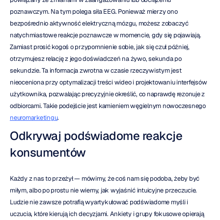
poznawczym. Na tym polega siła EEG. Ponieważ mierzy ono 
bezpośrednio aktywność elektryczną mózgu, możesz zobaczyć 
natychmiastowe reakcje poznawcze w momencie, gdy się pojawiają. 
Zamiast prosić kogoś o przypomnienie sobie, jak się czuł później, 
otrzymujesz relację z jego doświadczeń na żywo, sekunda po 
sekundzie. Ta informacja zwrotna w czasie rzeczywistym jest 
nieoceniona przy optymalizacji treści wideo i projektowaniu interfejsów 
użytkownika, pozwalając precyzyjnie określić, co naprawdę rezonuje z 
odbiorcami. Takie podejście jest kamieniem węgielnym nowoczesnego 
neuromarketingu
.
Odkrywaj podświadome reakcje 
konsumentów
Każdy z nas to przeżył — mówimy, że coś nam się podoba, żeby być 
miłym, albo po prostu nie wiemy, jak wyjaśnić intuicyjne przeczucie. 
Ludzie nie zawsze potrafią wyartykułować podświadome myśli i 
uczucia, które kierują ich decyzjami. Ankiety i grupy fokusowe opierają 