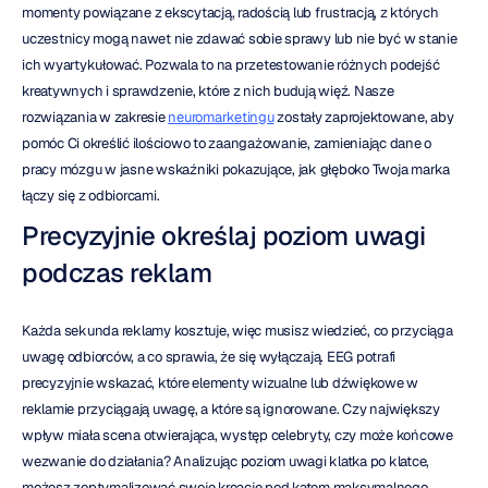
momenty powiązane z ekscytacją, radością lub frustracją, z których 
uczestnicy mogą nawet nie zdawać sobie sprawy lub nie być w stanie 
ich wyartykułować. Pozwala to na przetestowanie różnych podejść 
kreatywnych i sprawdzenie, które z nich budują więź. Nasze 
rozwiązania w zakresie 
neuromarketingu
 zostały zaprojektowane, aby 
pomóc Ci określić ilościowo to zaangażowanie, zamieniając dane o 
pracy mózgu w jasne wskaźniki pokazujące, jak głęboko Twoja marka 
łączy się z odbiorcami.
Precyzyjnie określaj poziom uwagi 
podczas reklam
Każda sekunda reklamy kosztuje, więc musisz wiedzieć, co przyciąga 
uwagę odbiorców, a co sprawia, że się wyłączają. EEG potrafi 
precyzyjnie wskazać, które elementy wizualne lub dźwiękowe w 
reklamie przyciągają uwagę, a które są ignorowane. Czy największy 
wpływ miała scena otwierająca, występ celebryty, czy może końcowe 
wezwanie do działania? Analizując poziom uwagi klatka po klatce, 
możesz zoptymalizować swoje kreacje pod kątem maksymalnego 