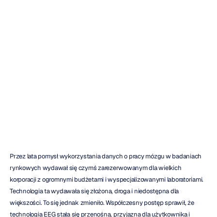
narzędziach
EEG
w
badaniach
rynkowych
Emotiv
Zaktualizowano
dnia
8
sty
2026
Przez lata pomysł wykorzystania danych o pracy mózgu w badaniach 
rynkowych wydawał się czymś zarezerwowanym dla wielkich 
korporacji z ogromnymi budżetami i wyspecjalizowanymi laboratoriami. 
Technologia ta wydawała się złożona, droga i niedostępna dla 
większości. To się jednak zmieniło. Współczesny postęp sprawił, że 
technologia EEG stała się przenośna, przyjazna dla użytkownika i 