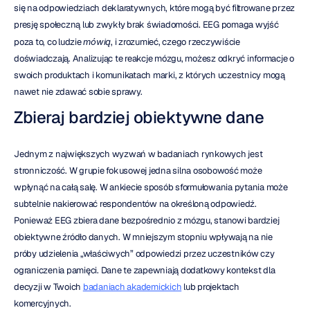
się na odpowiedziach deklaratywnych, które mogą być filtrowane przez 
presję społeczną lub zwykły brak świadomości. EEG pomaga wyjść 
poza to, co ludzie 
mówią
, i zrozumieć, czego rzeczywiście 
doświadczają. Analizując te reakcje mózgu, możesz odkryć informacje o 
swoich produktach i komunikatach marki, z których uczestnicy mogą 
nawet nie zdawać sobie sprawy.
Zbieraj bardziej obiektywne dane
Jednym z największych wyzwań w badaniach rynkowych jest 
stronniczość. W grupie fokusowej jedna silna osobowość może 
wpłynąć na całą salę. W ankiecie sposób sformułowania pytania może 
subtelnie nakierować respondentów na określoną odpowiedź. 
Ponieważ EEG zbiera dane bezpośrednio z mózgu, stanowi bardziej 
obiektywne źródło danych. W mniejszym stopniu wpływają na nie 
próby udzielenia „właściwych” odpowiedzi przez uczestników czy 
ograniczenia pamięci. Dane te zapewniają dodatkowy kontekst dla 
decyzji w Twoich 
badaniach akademickich
 lub projektach 
komercyjnych.