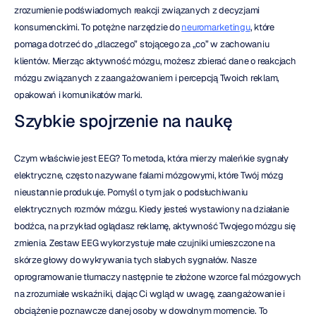
zrozumienie podświadomych reakcji związanych z decyzjami 
konsumenckimi. To potężne narzędzie do 
neuromarketingu
, które 
pomaga dotrzeć do „dlaczego” stojącego za „co” w zachowaniu 
klientów. Mierząc aktywność mózgu, możesz zbierać dane o reakcjach 
mózgu związanych z zaangażowaniem i percepcją Twoich reklam, 
opakowań i komunikatów marki.
Szybkie spojrzenie na naukę
Czym właściwie jest EEG? To metoda, która mierzy maleńkie sygnały 
elektryczne, często nazywane falami mózgowymi, które Twój mózg 
nieustannie produkuje. Pomyśl o tym jak o podsłuchiwaniu 
elektrycznych rozmów mózgu. Kiedy jesteś wystawiony na działanie 
bodźca, na przykład oglądasz reklamę, aktywność Twojego mózgu się 
zmienia. Zestaw EEG wykorzystuje małe czujniki umieszczone na 
skórze głowy do wykrywania tych słabych sygnałów. Nasze 
oprogramowanie tłumaczy następnie te złożone wzorce fal mózgowych 
na zrozumiałe wskaźniki, dając Ci wgląd w uwagę, zaangażowanie i 
obciążenie poznawcze danej osoby w dowolnym momencie. To 