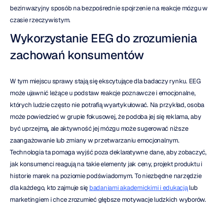
bezinwazyjny sposób na bezpośrednie spojrzenie na reakcje mózgu w 
czasie rzeczywistym.
Wykorzystanie EEG do zrozumienia 
zachowań konsumentów
W tym miejscu sprawy stają się ekscytujące dla badaczy rynku. EEG 
może ujawnić leżące u podstaw reakcje poznawcze i emocjonalne, 
których ludzie często nie potrafią wyartykułować. Na przykład, osoba 
może powiedzieć w grupie fokusowej, że podoba jej się reklama, aby 
być uprzejmą, ale aktywność jej mózgu może sugerować niższe 
zaangażowanie lub zmiany w przetwarzaniu emocjonalnym. 
Technologia ta pomaga wyjść poza deklaratywne dane, aby zobaczyć, 
jak konsumenci reagują na takie elementy jak ceny, projekt produktu i 
historie marek na poziomie podświadomym. To niezbędne narzędzie 
dla każdego, kto zajmuje się 
badaniami akademickimi i edukacją
 lub 
marketingiem i chce zrozumieć głębsze motywacje ludzkich wyborów.