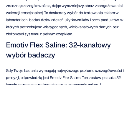
znaczną szczegółowością, dając wyraźniejszy obraz zaangażowania i 
walencji emocjonalnej. To doskonały wybór do testowania reklam w 
laboratoriach, badań doświadczeń użytkowników i ocen produktów, w 
których potrzebujesz wiarygodnych, wielokanałowych danych bez 
złożoności systemu z pełnym czepkiem.
Emotiv Flex Saline: 32-kanałowy 
wybór badaczy
Gdy Twoje badania wymagają najwyższego poziomu szczegółowości i 
precyzji, odpowiedzią jest Emotiv Flex Saline. Ten zestaw posiada 32 
kanały, co pozwala na kompleksowe mapowanie mózgu i 
zaawansowaną analizę. To, co czyni Flex naprawdę wyjątkowym, to 
jego elastyczna konstrukcja; badacze uwielbiają go za możliwość 
dostosowania rozmieszczenia elektrod do bardzo specyficznych 
badań. Jeśli Twoja praca obejmuje precyzyjne określanie aktywności w 
konkretnych obszarach mózgu lub wymaga danych o wysokiej 
gęstości do zaawansowanych analiz, jest to zestaw dla Ciebie. To 