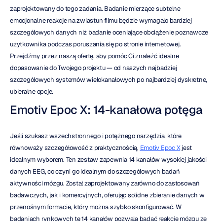
zaprojektowany do tego zadania. Badanie mierzące subtelne 
emocjonalne reakcje na zwiastun filmu będzie wymagało bardziej 
szczegółowych danych niż badanie oceniające obciążenie poznawcze 
użytkownika podczas poruszania się po stronie internetowej. 
Przejdźmy przez naszą ofertę, aby pomóc Ci znaleźć idealne 
dopasowanie do Twojego projektu — od naszych najbadziej 
szczegółowych systemów wielokanałowych po najbardziej dyskretne, 
ubieralne opcje.
Emotiv Epoc X: 14-kanałowa potęga
Jeśli szukasz wszechstronnego i potężnego narzędzia, które 
równoważy szczegółowość z praktycznością, 
Emotiv Epoc X
 jest 
idealnym wyborem. Ten zestaw zapewnia 14 kanałów wysokiej jakości 
danych EEG, co czyni go idealnym do szczegółowych badań 
aktywności mózgu. Został zaprojektowany zarówno do zastosowań 
badawczych, jak i komercyjnych, oferując solidne zbieranie danych w 
przenośnym formacie, który można szybko skonfigurować. W 
badaniach rynkowych te 14 kanałów pozwala badać reakcje mózgu ze 