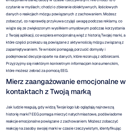
czytanie w myślach; chodzi o zbieranie obiektywnych, ilościowych 
danych o reakcjach mózgu powiązanych z zachowaniem. Możesz 
zobaczyć, co naprawdę przykuwa czyjąś uwagę podczas reklamy, co 
wiąże się ze zwiększonym wysiłkiem umysłowym podczas korzystania 
z Twojej aplikacji, co wspiera emocjonalną więź z historią Twojej marki, a 
które części przekazu są powiązane z aktywnością mózgu związaną z 
zapamiętywaniem. Te wnioski pomagają porzucić domysły i 
podejmować decyzje oparte na danych, które rezonują z odbiorcami. 
Przyjrzyjmy się niektórym konkretnym informacjom konsumenckim, 
które możesz zebrać za pomocą EEG.
Mierz zaangażowanie emocjonalne w 
kontaktach z Twoją marką
Jak ludzie reagują, gdy widzą Twoje logo lub oglądają najnowszą 
historię marki? EEG pomaga mierzyć natychmiastowe, podświadome 
reakcje emocjonalne powiązane z zachowaniem. Możesz zobaczyć 
reakcję na zasoby swojej marki w czasie rzeczywistym, identyfikując 