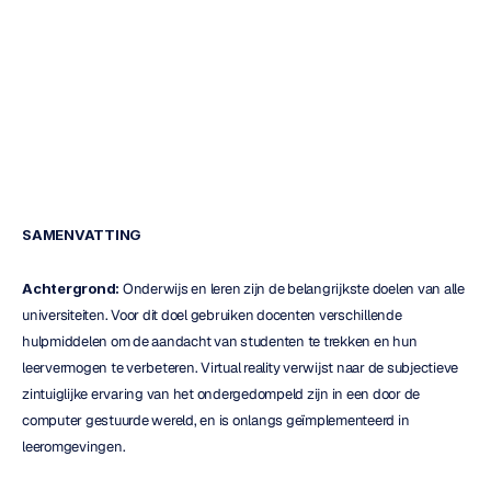
analyse
andrew
cassidy
Bijgewerkt
op
27
jul
2020
SAMENVATTING
Achtergrond:
 Onderwijs en leren zijn de belangrijkste doelen van alle 
universiteiten. Voor dit doel gebruiken docenten verschillende 
hulpmiddelen om de aandacht van studenten te trekken en hun 
leervermogen te verbeteren. Virtual reality verwijst naar de subjectieve 
zintuiglijke ervaring van het ondergedompeld zijn in een door de 
computer gestuurde wereld, en is onlangs geïmplementeerd in 
leeromgevingen.