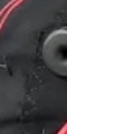
Zouto
EEG-