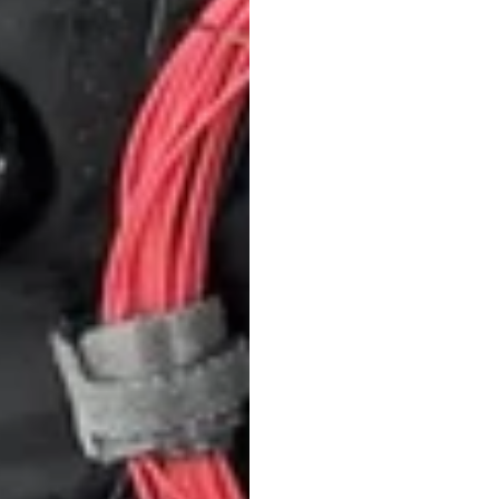
compl
Duong
Tran
Bijgewerkt
o