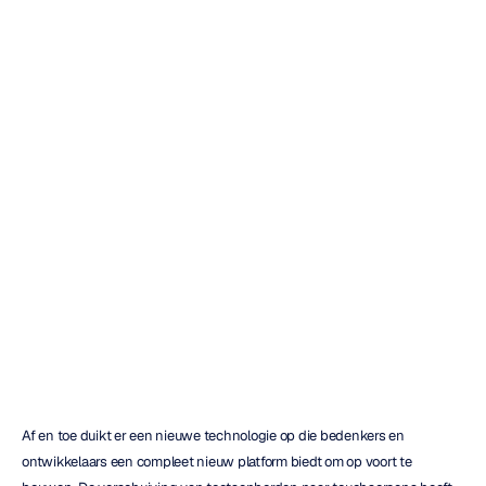
Wat
zijn
neurale
oordopjes?
Hoe
deze
technologie
werkt
Emotiv
Bijgewerkt
op
Af en toe duikt er een nieuwe technologie op die bedenkers en 
ontwikkelaars een compleet nieuw platform biedt om op voort te 