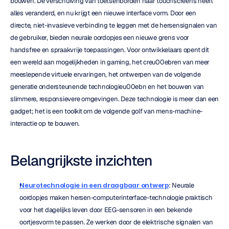
bouwen. De verschuiving van toetsenborden naar touchscreens heeft 
alles veranderd, en nu krijgt een nieuwe interface vorm. Door een 
directe, niet-invasieve verbinding te leggen met de hersensignalen van 
de gebruiker, bieden neurale oordopjes een nieuwe grens voor 
handsfree en spraakvrije toepassingen. Voor ontwikkelaars opent dit 
een wereld aan mogelijkheden in gaming, het creu00ebren van meer 
meeslepende virtuele ervaringen, het ontwerpen van de volgende 
generatie ondersteunende technologieu00ebn en het bouwen van 
slimmere, responsievere omgevingen. Deze technologie is meer dan een 
gadget; het is een toolkit om de volgende golf van mens-machine-
interactie op te bouwen.
Belangrijkste inzichten
Neurotechnologie in een draagbaar ontwerp
: Neurale 
oordopjes maken hersen-computerinterface-technologie praktisch 
voor het dagelijks leven door EEG-sensoren in een bekende 
oortjesvorm te passen. Ze werken door de elektrische signalen van 