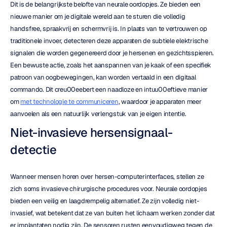
Dit is de belangrijkste belofte van neurale oordopjes. Ze bieden een 
nieuwe manier om je digitale wereld aan te sturen die volledig 
handsfree, spraakvrij en schermvrij is. In plaats van te vertrouwen op 
traditionele invoer, detecteren deze apparaten de subtiele elektrische 
signalen die worden gegenereerd door je hersenen en gezichtsspieren. 
Een bewuste actie, zoals het aanspannen van je kaak of een specifiek 
patroon van oogbewegingen, kan worden vertaald in een digitaal 
commando. Dit creu00eebert een naadloze en intuu00eftieve manier 
om 
met technologie te communiceren
, waardoor je apparaten meer 
aanvoelen als een natuurlijk verlengstuk van je eigen intentie.
Niet-invasieve hersensignaal-
detectie
Wanneer mensen horen over hersen-computerinterfaces, stellen ze 
zich soms invasieve chirurgische procedures voor. Neurale oordopjes 
bieden een veilig en laagdrempelig alternatief. Ze zijn volledig niet-
invasief, wat betekent dat ze van buiten het lichaam werken zonder dat 
er implantaten nodig zijn. De sensoren rusten eenvoudigweg tegen de 