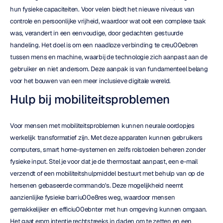
hun fysieke capaciteiten. Voor velen biedt het nieuwe niveaus van 
controle en persoonlijke vrijheid, waardoor wat ooit een complexe taak 
was, verandert in een eenvoudige, door gedachten gestuurde 
handeling. Het doel is om een naadloze verbinding te creu00ebren 
tussen mens en machine, waarbij de technologie zich aanpast aan de 
gebruiker en niet andersom. Deze aanpak is van fundamenteel belang 
voor het bouwen van een meer inclusieve digitale wereld.
Hulp bij mobiliteitsproblemen
Voor mensen met mobiliteitsproblemen kunnen neurale oordopjes 
werkelijk transformatief zijn. Met deze apparaten kunnen gebruikers 
computers, smart home-systemen en zelfs rolstoelen beheren zonder 
fysieke input. Stel je voor dat je de thermostaat aanpast, een e-mail 
verzendt of een mobiliteitshulpmiddel bestuurt met behulp van op de 
hersenen gebaseerde commando's. Deze mogelijkheid neemt 
aanzienlijke fysieke barriu00e8res weg, waardoor mensen 
gemakkelijker en efficiu00ebnter met hun omgeving kunnen omgaan. 
Het gaat erom intentie rechtstreeks in daden om te zetten en een 