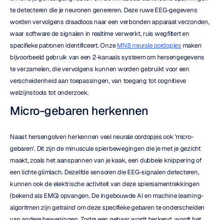
te detecteren die je neuronen genereren. Deze ruwe EEG-gegevens 
worden vervolgens draadloos naar een verbonden apparaat verzonden, 
waar software de signalen in realtime verwerkt, ruis wegfiltert en 
specifieke patronen identificeert. Onze 
MN8 neurale oordopjes
 maken 
bijvoorbeeld gebruik van een 2-kanaals systeem om hersengegevens 
te verzamelen, die vervolgens kunnen worden gebruikt voor een 
verscheidenheid aan toepassingen, van toegang tot cognitieve 
welzijnstools tot onderzoek.
Micro-gebaren herkennen
Naast hersengolven herkennen veel neurale oordopjes ook 'micro-
gebaren'. Dit zijn de minuscule spierbewegingen die je met je gezicht 
maakt, zoals het aanspannen van je kaak, een dubbele knippering of 
een lichte glimlach. Dezelfde sensoren die EEG-signalen detecteren, 
kunnen ook de elektrische activiteit van deze spiersamentrekkingen 
(bekend als EMG) opvangen. De ingebouwde AI en machine learning-
algoritmen zijn getraind om deze specifieke gebaren te onderscheiden 
van andere bewegingen. Zodra een gebaar wordt herkend, wordt het 