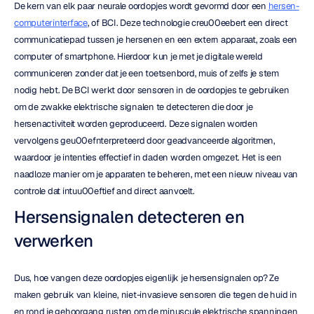
De kern van elk paar neurale oordopjes wordt gevormd door een 
hersen-
computerinterface
, of BCI. Deze technologie creu00eebert een direct 
communicatiepad tussen je hersenen en een extern apparaat, zoals een 
computer of smartphone. Hierdoor kun je met je digitale wereld 
communiceren zonder dat je een toetsenbord, muis of zelfs je stem 
nodig hebt. De BCI werkt door sensoren in de oordopjes te gebruiken 
om de zwakke elektrische signalen te detecteren die door je 
hersenactiviteit worden geproduceerd. Deze signalen worden 
vervolgens geu00efnterpreteerd door geadvanceerde algoritmen, 
waardoor je intenties effectief in daden worden omgezet. Het is een 
naadloze manier om je apparaten te beheren, met een nieuw niveau van 
controle dat intuu00eftief and direct aanvoelt.
Hersensignalen detecteren en 
verwerken
Dus, hoe vangen deze oordopjes eigenlijk je hersensignalen op? Ze 
maken gebruik van kleine, niet-invasieve sensoren die tegen de huid in 
en rond je gehoorgang rusten om de minuscule elektrische spanningen 