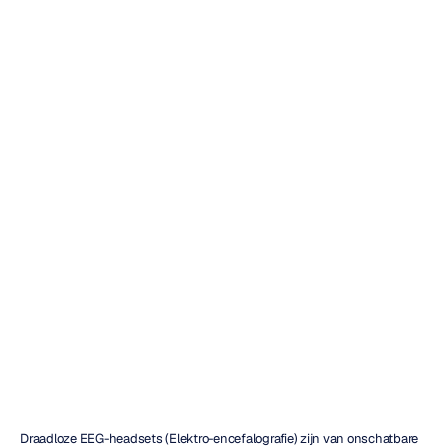
Hoe
u
de
juiste
Emotiv
EEG-headset
kiest
voor
uw
onderzoek
Daniel
Almeida
Bijgewerkt
op
25
jan
2024
Draadloze EEG-headsets (Elektro-encefalografie) zijn van onschatbare 