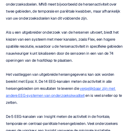
onderzoeksdoelen. MN8 meet bijvoorbeeld de hersenactiviteit over 
twee gebieden, de temporale en pariëtale kwabben, maar afhankelijk 
van uw onderzoeksdoelen kan dit voldoende zijn.
Als u een uitgebreider onderzoek van de hersenen uitvoert, biedt het 
kiezen van een systeem met meer kanalen, zoals Flex, een hogere 
spatiële resolutie, waardoor u de hersenactiviteit in specifieke gebieden 
nauwkeuriger kunt lokaliseren door de sensoren in een van de 74 
openingen van de hoofdkap te plaatsen.
Het vastleggen van uitgebreide hersengegevens kan ook worden 
bereikt met Epoc X. De 14 EEG-kanalen meten de activiteit in alle 
hersengebieden om resultaten te leveren die 
vergelijkbaar zijn met 
andere EEG-systemen van onderzoekskwaliteit
 en is veel sneller op te 
zetten.
De 5 EEG-kanalen van Insight meten de activiteit in de frontale, 
temporale en centraal-pariëtale hersengebieden. Veel onderzoekers 
geven de voorkeur aan Insight vanwege de minimale installatie, 