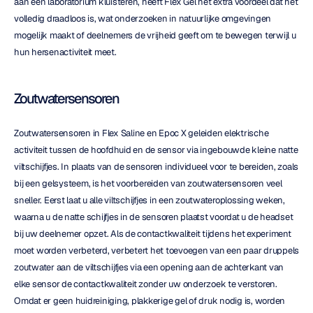
aan een laboratorium kluisteren, heeft Flex Gel het extra voordeel dat het 
volledig draadloos is, wat onderzoeken in natuurlijke omgevingen 
mogelijk maakt of deelnemers de vrijheid geeft om te bewegen terwijl u 
hun hersenactiviteit meet.
Zoutwatersensoren
Zoutwatersensoren in Flex Saline en Epoc X geleiden elektrische 
activiteit tussen de hoofdhuid en de sensor via ingebouwde kleine natte 
viltschijfjes. In plaats van de sensoren individueel voor te bereiden, zoals 
bij een gelsysteem, is het voorbereiden van zoutwatersensoren veel 
sneller. Eerst laat u alle viltschijfjes in een zoutwateroplossing weken, 
waarna u de natte schijfjes in de sensoren plaatst voordat u de headset 
bij uw deelnemer opzet. Als de contactkwaliteit tijdens het experiment 
moet worden verbeterd, verbetert het toevoegen van een paar druppels 
zoutwater aan de viltschijfjes via een opening aan de achterkant van 
elke sensor de contactkwaliteit zonder uw onderzoek te verstoren. 
Omdat er geen huidreiniging, plakkerige gel of druk nodig is, worden 