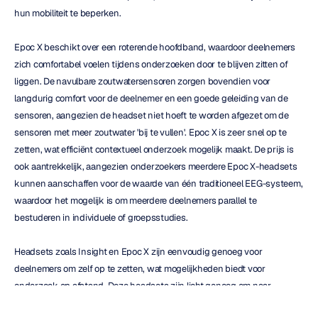
hun mobiliteit te beperken.
Epoc X beschikt over een roterende hoofdband, waardoor deelnemers 
zich comfortabel voelen tijdens onderzoeken door te blijven zitten of 
liggen. De navulbare zoutwatersensoren zorgen bovendien voor 
langdurig comfort voor de deelnemer en een goede geleiding van de 
sensoren, aangezien de headset niet hoeft te worden afgezet om de 
sensoren met meer zoutwater 'bij te vullen'. Epoc X is zeer snel op te 
zetten, wat efficiënt contextueel onderzoek mogelijk maakt. De prijs is 
ook aantrekkelijk, aangezien onderzoekers meerdere Epoc X-headsets 
kunnen aanschaffen voor de waarde van één traditioneel EEG-systeem, 
waardoor het mogelijk is om meerdere deelnemers parallel te 
bestuderen in individuele of groepsstudies.
Headsets zoals Insight en Epoc X zijn eenvoudig genoeg voor 
deelnemers om zelf op te zetten, wat mogelijkheden biedt voor 
onderzoek op afstand. Deze headsets zijn licht genoeg om naar 
onderzoeksdeelnemers te verzenden, wat goedkoper kan uitvallen dan 