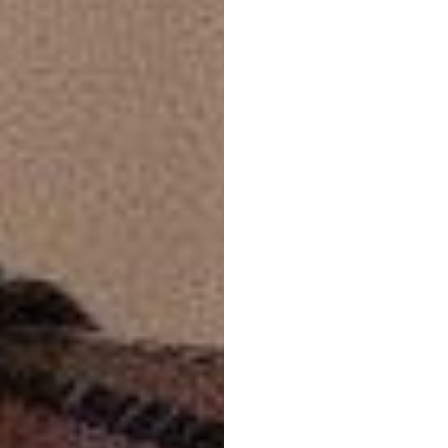
Duc
Tran
Bijgewerkt
op
2