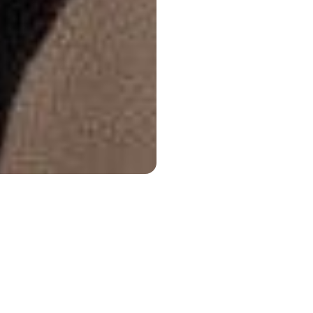
ole Model Project is een wetenschappelijk versterkt multimedia
eaterstuk, gebouwd door een ensemble van vrouwelijke-geïdenti
dat gaat over het verkennen van oude vrouwelijke rolmodellen e
ieuwe in een wereld die ons confronteert met klimaatveranderin
politieke verschuivingen en de mogelijkheid om onze hersenen t