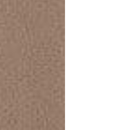
The
F
Mode
New