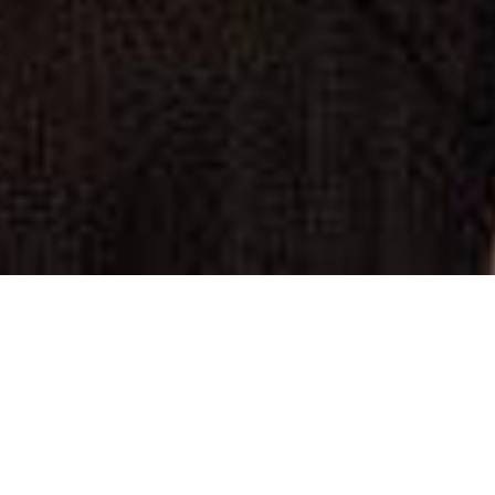
The Female R
gecreëerd th
kunstenaars, 
creëren van n
catastrofale 