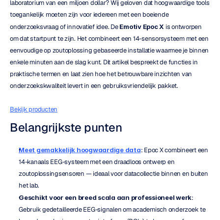
laboratorium van een miljoen dollar? Wij geloven dat hoogwaardige tools 
toegankelijk moeten zijn voor iedereen met een boeiende 
onderzoeksvraag of innovatief idee. De 
Emotiv Epoc X
 is ontworpen 
om dat startpunt te zijn. Het combineert een 14-sensorsysteem met een 
eenvoudige op zoutoplossing gebaseerde installatie waarmee je binnen 
enkele minuten aan de slag kunt. Dit artikel bespreekt de functies in 
praktische termen en laat zien hoe het betrouwbare inzichten van 
onderzoekskwaliteit levert in een gebruiksvriendelijk pakket.
Bekijk producten
Belangrijkste punten
Meet gemakkelijk hoogwaardige data
: Epoc X combineert een 
14-kanaals EEG-systeem met een draadloos ontwerp en 
zoutoplossingsensoren — ideaal voor datacollectie binnen en buiten 
het lab.
Geschikt voor een breed scala aan professioneel werk
: 
Gebruik gedetailleerde EEG-signalen om academisch onderzoek te 