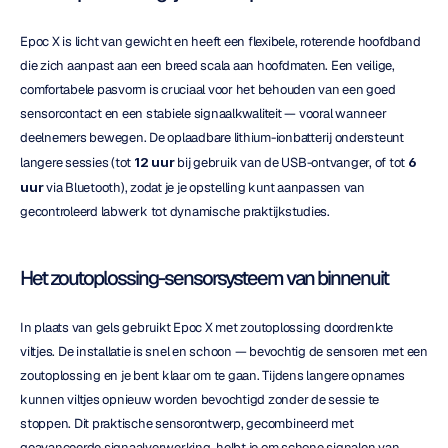
Epoc X is licht van gewicht en heeft een flexibele, roterende hoofdband 
die zich aanpast aan een breed scala aan hoofdmaten. Een veilige, 
comfortabele pasvorm is cruciaal voor het behouden van een goed 
sensorcontact en een stabiele signaalkwaliteit — vooral wanneer 
deelnemers bewegen. De oplaadbare lithium-ionbatterij ondersteunt 
langere sessies (tot 
12 uur
 bij gebruik van de USB-ontvanger, of tot 
6 
uur
 via Bluetooth), zodat je je opstelling kunt aanpassen van 
gecontroleerd labwerk tot dynamische praktijkstudies.
Het zoutoplossing-sensorsysteem van binnenuit
In plaats van gels gebruikt Epoc X met zoutoplossing doordrenkte 
viltjes. De installatie is snel en schoon — bevochtig de sensoren met een 
zoutoplossing en je bent klaar om te gaan. Tijdens langere opnames 
kunnen viltjes opnieuw worden bevochtigd zonder de sessie te 
stoppen. Dit praktische sensorontwerp, gecombineerd met 
geavanceerde signaalverwerking, helbt je om schone signalen van 