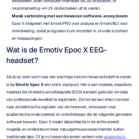
bevorderen, brain-computer interfaces (BCIs) te bouwen, of 
neuromarketing- en UX-onderzoeken uit te voeren.
Maak verbinding met een bewezen software-ecosysteem
: 
Epoc X integreert met EmotivPRO voor analyse en EmotivBCI voor 
ontwikkeling, zodat je signalen kunt omzetten in zinvolle inzichten 
en toepassingen.
Wat is de Emotiv Epoc X EEG-
headset?
Als je op zoek bent naar een krachtige tool om hersenactiviteit te meten, 
is de 
Emotiv Epoc X
 een sterk startpunt. Het is een mobiele, draadloze 
headset die 14 elektro-encefalografie (EEG)-kanalen gebruikt om data 
van professionele kwaliteit te registreren. Zie het als een direct venster 
naar de elektrische signalen van de hersenen, ontworpen voor 
academische onderzoekers en ontwikkelaars die de volgende generatie 
software bouwen. Epoc X maakt datacollectie in de echte wereld 
mogelijk en ondersteunt meer natuurgetrouwe experimenten buiten 
traditionele labs. Of je nu hersendynamiek verkent voor 
academisch 