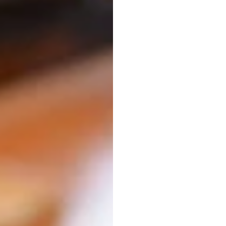
EEG-a
prijs: