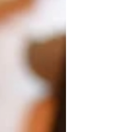
wete
koopt
Emotiv
Bijgewerkt
op
18