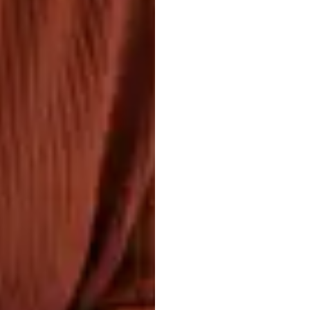
kenme
en
cla
voor
b
identi
Nuri
Djavit
Bijgewerkt
op