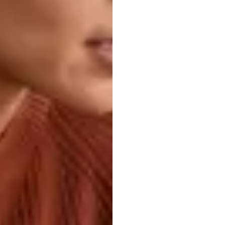
Ontwi
een
o
EEG
g
syste