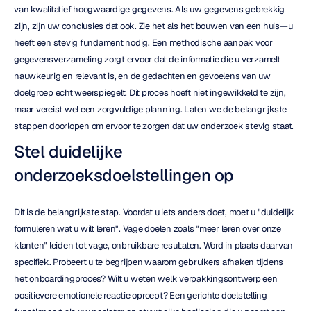
van kwalitatief hoogwaardige gegevens. Als uw gegevens gebrekkig 
zijn, zijn uw conclusies dat ook. Zie het als het bouwen van een huis—u 
heeft een stevig fundament nodig. Een methodische aanpak voor 
gegevensverzameling zorgt ervoor dat de informatie die u verzamelt 
nauwkeurig en relevant is, en de gedachten en gevoelens van uw 
doelgroep echt weerspiegelt. Dit proces hoeft niet ingewikkeld te zijn, 
maar vereist wel een zorgvuldige planning. Laten we de belangrijkste 
stappen doorlopen om ervoor te zorgen dat uw onderzoek stevig staat.
Stel duidelijke 
onderzoeksdoelstellingen op
Dit is de belangrijkste stap. Voordat u iets anders doet, moet u "duidelijk 
formuleren wat u wilt leren". Vage doelen zoals "meer leren over onze 
klanten" leiden tot vage, onbruikbare resultaten. Word in plaats daarvan 
specifiek. Probeert u te begrijpen waarom gebruikers afhaken tijdens 
het onboardingproces? Wilt u weten welk verpakkingsontwerp een 
positievere emotionele reactie oproept? Een gerichte doelstelling 