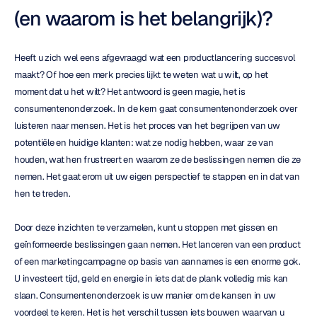
(en waarom is het belangrijk)?
Heeft u zich wel eens afgevraagd wat een productlancering succesvol 
maakt? Of hoe een merk precies lijkt te weten wat u wilt, op het 
moment dat u het wilt? Het antwoord is geen magie, het is 
consumentenonderzoek. In de kern gaat consumentenonderzoek over 
luisteren naar mensen. Het is het proces van het begrijpen van uw 
potentiële en huidige klanten: wat ze nodig hebben, waar ze van 
houden, wat hen frustreert en waarom ze de beslissingen nemen die ze 
nemen. Het gaat erom uit uw eigen perspectief te stappen en in dat van 
hen te treden.
Door deze inzichten te verzamelen, kunt u stoppen met gissen en 
geïnformeerde beslissingen gaan nemen. Het lanceren van een product 
of een marketingcampagne op basis van aannames is een enorme gok. 
U investeert tijd, geld en energie in iets dat de plank volledig mis kan 
slaan. Consumentenonderzoek is uw manier om de kansen in uw 
voordeel te keren. Het is het verschil tussen iets bouwen waarvan u 