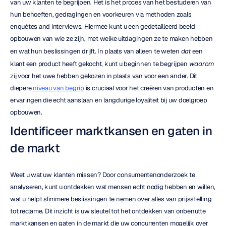
van uw klanten te begrijpen. Het is het proces van het bestuderen van 
hun behoeften, gedragingen en voorkeuren via methoden zoals 
enquêtes and interviews. Hiermee kunt u een gedetailleerd beeld 
opbouwen van wie ze zijn, met welke uitdagingen ze te maken hebben 
en wat hun beslissingen drijft. In plaats van alleen te weten 
dat
 een 
klant een product heeft gekocht, kunt u beginnen te begrijpen 
waarom
zij voor het uwe hebben gekozen in plaats van voor een ander. Dit 
diepere 
niveau van begrip
 is cruciaal voor het creëren van producten en 
ervaringen die echt aanslaan en langdurige loyaliteit bij uw doelgroep 
opbouwen.
Identificeer marktkansen en gaten in 
de markt
Weet u wat uw klanten missen? Door consumentenonderzoek te 
analyseren, kunt u ontdekken wat mensen echt nodig hebben en willen, 
wat u helpt slimmere beslissingen te nemen over alles van prijsstelling 
tot reclame. Dit inzicht is uw sleutel tot het ontdekken van onbenutte 
marktkansen en gaten in de markt die uw concurrenten mogelijk over 