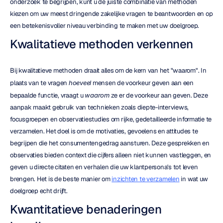
onderzoek te begrijpen, kunt u de juiste combinatie van methoden 
kiezen om uw meest dringende zakelijke vragen te beantwoorden en op 
een betekenisvoller niveau verbinding te maken met uw doelgroep.
Kwalitatieve methoden verkennen
Bij kwalitatieve methoden draait alles om de kern van het "waarom". In 
plaats van te vragen 
hoeveel
 mensen de voorkeur geven aan een 
bepaalde functie, vraagt u 
waarom
 ze er de voorkeur aan geven. Deze 
aanpak maakt gebruik van technieken zoals diepte-interviews, 
focusgroepen en observatiestudies om rijke, gedetailleerde informatie te 
verzamelen. Het doel is om de motivaties, gevoelens en attitudes te 
begrijpen die het consumentengedrag aansturen. Deze gesprekken en 
observaties bieden context die cijfers alleen niet kunnen vastleggen, en 
geven u directe citaten en verhalen die uw klantpersona's tot leven 
brengen. Het is de beste manier om 
inzichten te verzamelen
 in wat uw 
doelgroep echt drijft.
Kwantitatieve benaderingen 