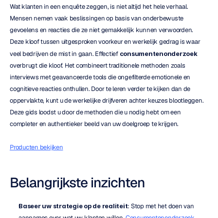
Wat klanten in een enquête zeggen, is niet altijd het hele verhaal. 
Mensen nemen vaak beslissingen op basis van onderbewuste 
gevoelens en reacties die ze niet gemakkelijk kunnen verwoorden. 
Deze kloof tussen uitgesproken voorkeur en werkelijk gedrag is waar 
veel bedrijven de mist in gaan. Effectief 
consumentenonderzoek
overbrugt die kloof. Het combineert traditionele methoden zoals 
interviews met geavanceerde tools die ongefilterde emotionele en 
cognitieve reacties onthullen. Door te leren verder te kijken dan de 
oppervlakte, kunt u de werkelijke drijfveren achter keuzes blootleggen. 
Deze gids loodst u door de methoden die u nodig hebt om een 
completer en authentieker beeld van uw doelgroep te krijgen.
Producten bekijken
Belangrijkste inzichten
Baseer uw strategie op de realiteit
: Stop met het doen van 
aannames over wat uw klanten willen. 
Consumentenonderzoek