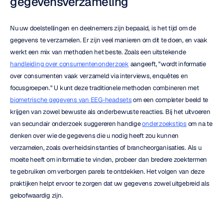
gegevensverzameling
Nu uw doelstellingen en deelnemers zijn bepaald, is het tijd om de 
gegevens te verzamelen. Er zijn veel manieren om dit te doen, en vaak 
werkt een mix van methoden het beste. Zoals een uitstekende 
handleiding over consumentenonderzoek
 aangeeft, "wordt informatie 
over consumenten vaak verzameld via interviews, enquêtes en 
focusgroepen." U kunt deze traditionele methoden combineren met 
biometrische gegevens van EEG-headsets
 om een completer beeld te 
krijgen van zowel bewuste als onderbewuste reacties. Bij het uitvoeren 
van secundair onderzoek suggereren handige 
onderzoekstips
 om na te 
denken over wie de gegevens die u nodig heeft zou kunnen 
verzamelen, zoals overheidsinstanties of brancheorganisaties. Als u 
moeite heeft om informatie te vinden, probeer dan bredere zoektermen 
te gebruiken om verborgen parels te ontdekken. Het volgen van deze 
praktijken helpt ervoor te zorgen dat uw gegevens zowel uitgebreid als 
geloofwaardig zijn.