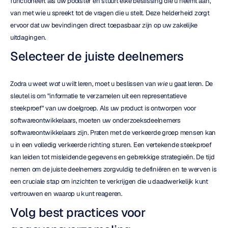
functioneert als uw poolster en stuurt elke beslissing die u neemt aan, 
van met wie u spreekt tot de vragen die u stelt. Deze helderheid zorgt 
ervoor dat uw bevindingen direct toepasbaar zijn op uw zakelijke 
uitdagingen.
Selecteer de juiste deelnemers
Zodra u weet 
wat
 u wilt leren, moet u beslissen van 
wie
 u gaat leren. De 
sleutel is om "informatie te verzamelen uit een representatieve 
steekproef" van uw doelgroep. Als uw product is ontworpen voor 
softwareontwikkelaars, moeten uw onderzoeksdeelnemers 
softwareontwikkelaars zijn. Praten met de verkeerde groep mensen kan 
u in een volledig verkeerde richting sturen. Een vertekende steekproef 
kan leiden tot misleidende gegevens en gebrekkige strategieën. De tijd 
nemen om de juiste deelnemers zorgvuldig te definiëren en te werven is 
een cruciale stap om inzichten te verkrijgen die u daadwerkelijk kunt 
vertrouwen en waarop u kunt reageren.
Volg best practices voor 