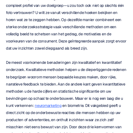
compleet profiel van uw doelgroep—u zou toch ook niet op slechts één 
foto vertrouwen? U wilt ze vanuit verschillende hoeken bekijken en 
horen wat ze te zeggen hebben. Op dezelfde manier combineert een 
sterke onderzoeksstrategie vaak verschillende methoden om een 
volledig beeld te schetsen van het gedrag, de motivaties en de 
voorkeuren van de consument. Deze geïntegreerde aanpak zorgt ervoor 
dat uw inzichten zowel diepgaand als breed zijn.
De meest voorkomende benaderingen zijn kwalitatief en kwantitatief 
onderzoek. Kwalitatieve methoden helpen u de dieperliggende redenen 
te begrijpen 
waarom
 mensen bepaalde keuzes maken, door rijke, 
narratieve feedback te bieden. Aan de andere kant geven kwantitatieve 
methoden u de harde cijfers en statistische significantie om uw 
bevindingen op schaal te onderbouwen. Maar er is nog een laag die u 
kunt verkennen: 
neuromarketing
 en biometrie. Dit vakgebied geeft u 
direct zicht op de onderbewuste reacties die mensen hebben op uw 
producten of advertenties, en onthult inzichten waar ze zich zelf 
misschien niet eens bewust van zijn. Door deze drie kernvormen van 