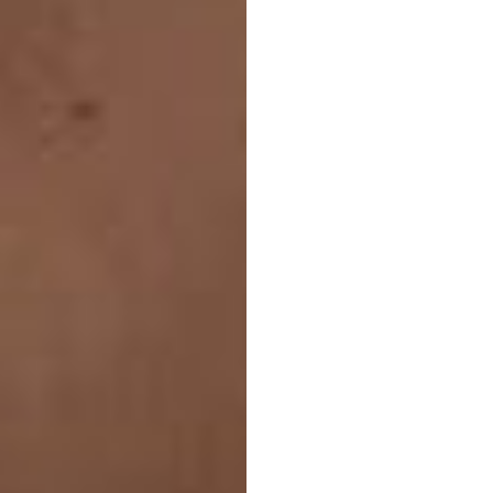
monit
aat?
Duong
Tran
Bijgewerkt
o