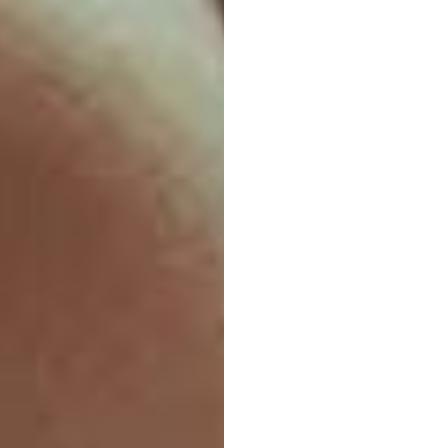
Wat
is
ambul
EEG-