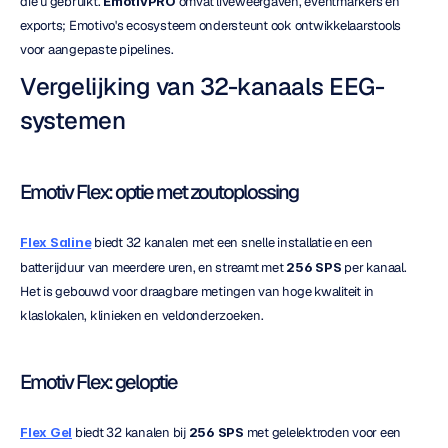
die u gebruikt. 
EmotivPRO
 omvat liveweergaven, eventmarkers en 
exports; Emotivo's ecosysteem ondersteunt ook ontwikkelaarstools 
voor aangepaste pipelines.
Vergelijking van 32-kanaals EEG-
systemen
Emotiv Flex: optie met zoutoplossing
Flex Saline
 biedt 32 kanalen met een snelle installatie en een 
batterijduur van meerdere uren, en streamt met 
256 SPS
 per kanaal. 
Het is gebouwd voor draagbare metingen van hoge kwaliteit in 
klaslokalen, klinieken en veldonderzoeken.
Emotiv Flex: geloptie
Flex Gel
 biedt 32 kanalen bij 
256 SPS
 met gelelektroden voor een 