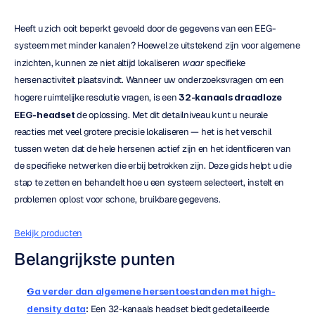
Heeft u zich ooit beperkt gevoeld door de gegevens van een EEG-
systeem met minder kanalen? Hoewel ze uitstekend zijn voor algemene 
inzichten, kunnen ze niet altijd lokaliseren 
waar
 specifieke 
hersenactiviteit plaatsvindt. Wanneer uw onderzoeksvragen om een 
hogere ruimtelijke resolutie vragen, is een 
32-kanaals draadloze 
EEG-headset
 de oplossing. Met dit detailniveau kunt u neurale 
reacties met veel grotere precisie lokaliseren — het is het verschil 
tussen weten dat de hele hersenen actief zijn en het identificeren van 
de specifieke netwerken die erbij betrokken zijn. Deze gids helpt u die 
stap te zetten en behandelt hoe u een systeem selecteert, instelt en 
problemen oplost voor schone, bruikbare gegevens.
Bekijk producten
Belangrijkste punten
Ga verder dan algemene hersentoestanden met high-
density data
:
 Een 32-kanaals headset biedt gedetailleerde 