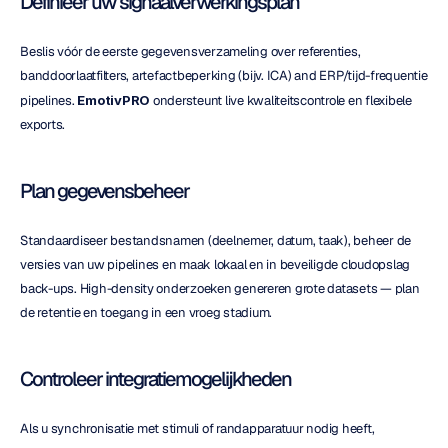
Definieer uw signaalverwerkingsplan
Beslis vóór de eerste gegevensverzameling over referenties, 
banddoorlaatfilters, artefactbeperking (bijv. ICA) and ERP/tijd-frequentie 
pipelines. 
EmotivPRO
 ondersteunt live kwaliteitscontrole en flexibele 
exports.
Plan gegevensbeheer
Standaardiseer bestandsnamen (deelnemer, datum, taak), beheer de 
versies van uw pipelines en maak lokaal en in beveiligde cloudopslag 
back-ups. High-density onderzoeken genereren grote datasets — plan 
de retentie en toegang in een vroeg stadium.
Controleer integratiemogelijkheden
Als u synchronisatie met stimuli of randapparatuur nodig heeft, 