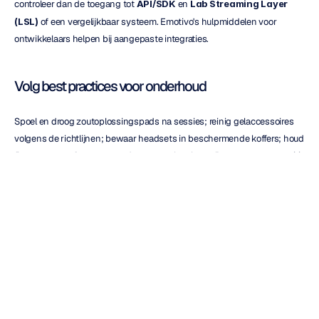
controleer dan de toegang tot 
API/SDK
 en 
Lab Streaming Layer 
(LSL)
 of een vergelijkbaar systeem. Emotivo's hulpmiddelen voor 
ontwikkelaars helpen bij aangepaste integraties.
Volg best practices voor onderhoud
Spoel en droog zoutoplossingspads na sessies; reinig gelaccessoires 
volgens de richtlijnen; bewaar headsets in beschermende koffers; houd 
firmware en software up-to-date; controleer batterijen en contacten vóór 
gebruik.
Problemen met veelvoorkomende 
EEG-uitdagingen oplossen
Optimaliseer de signaalkwaliteit
Zorg voor een grondige bevochtiging met zoutoplossing 