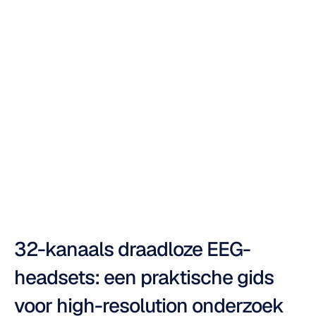
draadloze
EEG-headset:
een
complete
gids
Duong
Tran
Bijgewerkt
op
3
nov
2025
32-kanaals draadloze EEG-
headsets: een praktische gids 
voor high-resolution onderzoek