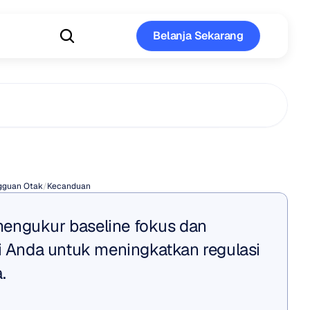
Belanja Sekarang
Belanja Sekarang
Putus
Nikotin
gguan Otak
/
Kecanduan
engukur baseline fokus dan 
di Anda untuk meningkatkan regulasi 
.