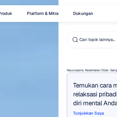
Produk
Platform & Mitra
Dukungan
Cari topik lainnya…
Gejala
Neurosains
/
Kesehatan Otak
/
Gan
Temukan cara m
relaksasi priba
diri mental Anda
Tunjukkan Saya