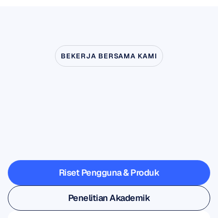
BEKERJA BERSAMA KAMI
Lihat
apa
yang
mungkin
terjadi
ketika
Neurosains
melangkah
keluar
dari
laboratorium
Riset Pengguna & Produk
Riset Pengguna & Produk
Penelitian Akademik
Penelitian Akademik