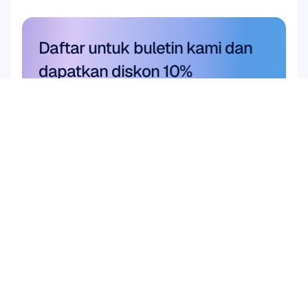
Daftar untuk buletin kami dan 
dapatkan diskon 10%
Jangan sampai ketinggalan—
berlanggananlah hari ini dan 
dapatkan diskon eksklusif Anda.
Langganan di sini
Langganan di sini
Produk
Solusi
Penelitian Akademis
PERANGKAT KERAS
Epoc X
Riset Pengguna & 
Flex 2 Saline
Produk
Flex 2 Gel
Antarmuka Otak 
Insight
Komputer (BCI)