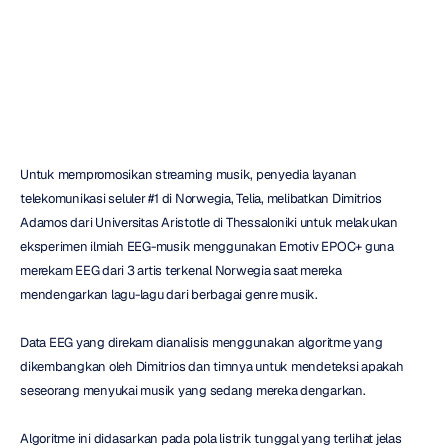
Terhadap
Musik
Duc
Tran
Diperbarui
pada
Untuk mempromosikan streaming musik, penyedia layanan 
telekomunikasi seluler #1 di Norwegia, Telia, melibatkan Dimitrios 
Adamos dari Universitas Aristotle di Thessaloniki untuk melakukan 
eksperimen ilmiah EEG-musik menggunakan Emotiv EPOC+ guna 
merekam EEG dari 3 artis terkenal Norwegia saat mereka 
mendengarkan lagu-lagu dari berbagai genre musik.
Data EEG yang direkam dianalisis menggunakan algoritme yang 
dikembangkan oleh Dimitrios dan timnya untuk mendeteksi apakah 
seseorang menyukai musik yang sedang mereka dengarkan.
Algoritme ini didasarkan pada pola listrik tunggal yang terlihat jelas 