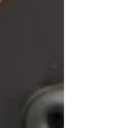
Leng
Emotiv
Diperbarui
pada
2