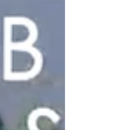
VIDEO
Baga
data