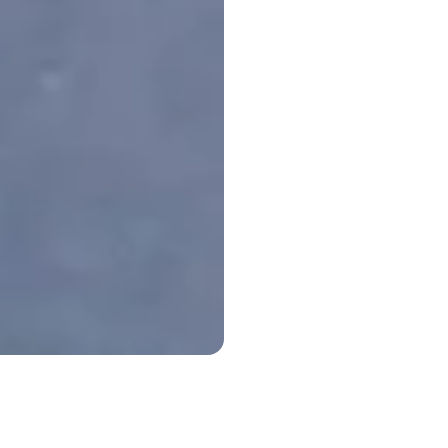
wabah penyakit, mulai dari penyebaran virus Zika hingga kece