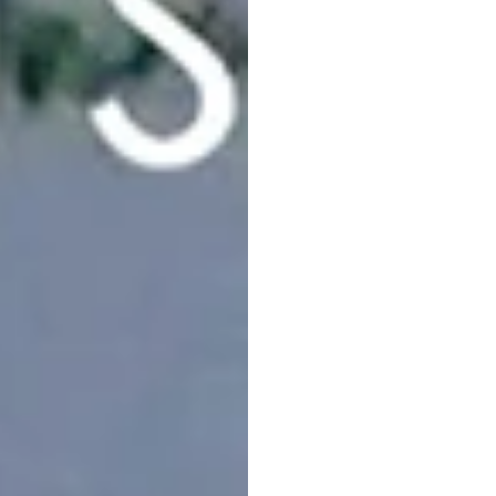
meng
penya
Maverick
Nguyen
Diperb