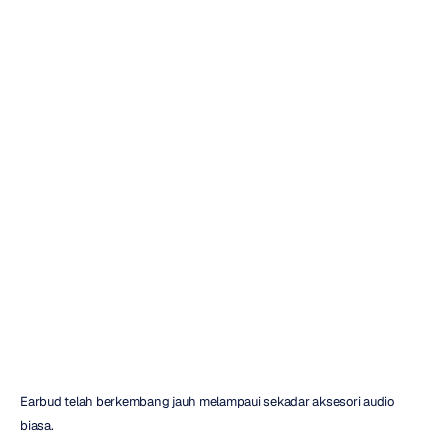
Panduan
Pembeli
Earbud:
Suara,
Keseuaian,
dan
Fitur
H.B.
Duran
Diperbarui
pada
12
Feb
2026
Earbud telah berkembang jauh melampaui sekadar aksesori audio 
biasa.