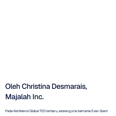
Inc.
:
Video
Game
yang
Digerakkan
oleh
Otak
Anda
Nuri
Djavit
Diperbarui
pada
Oleh Christina Desmarais, 
Majalah Inc.
Pada Konferensi Global TED terbaru, seorang pria bernama Evan Grant 