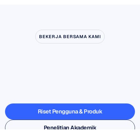
BEKERJA BERSAMA KAMI
Lihat
apa
yang
mungkin
terjadi
ketika
Neurosains
melangkah
keluar
dari
laboratorium
Riset Pengguna & Produk
Riset Pengguna & Produk
Penelitian Akademik
Penelitian Akademik