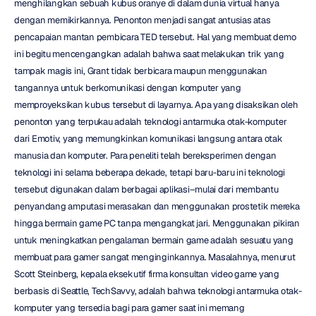
menghilangkan sebuah kubus oranye di dalam dunia virtual hanya 
dengan memikirkannya. Penonton menjadi sangat antusias atas 
pencapaian mantan pembicara TED tersebut. Hal yang membuat demo 
ini begitu mencengangkan adalah bahwa saat melakukan trik yang 
tampak magis ini, Grant tidak berbicara maupun menggunakan 
tangannya untuk berkomunikasi dengan komputer yang 
memproyeksikan kubus tersebut di layarnya. Apa yang disaksikan oleh 
penonton yang terpukau adalah teknologi antarmuka otak-komputer 
dari Emotiv, yang memungkinkan komunikasi langsung antara otak 
manusia dan komputer. Para peneliti telah bereksperimen dengan 
teknologi ini selama beberapa dekade, tetapi baru-baru ini teknologi 
tersebut digunakan dalam berbagai aplikasi–mulai dari membantu 
penyandang amputasi merasakan dan menggunakan prostetik mereka 
hingga bermain game PC tanpa mengangkat jari. Menggunakan pikiran 
untuk meningkatkan pengalaman bermain game adalah sesuatu yang 
membuat para gamer sangat menginginkannya. Masalahnya, menurut 
Scott Steinberg, kepala eksekutif firma konsultan video game yang 
berbasis di Seattle, TechSavvy, adalah bahwa teknologi antarmuka otak-
komputer yang tersedia bagi para gamer saat ini memang 