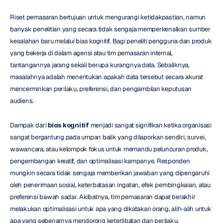
Riset pemasaran bertujuan untuk mengurangi ketidakpastian, namun 
banyak penelitian yang secara tidak sengaja memperkenalkan sumber 
kesalahan baru melalui bias kognitif. Bagi peneliti pengguna dan produk 
yang bekerja di dalam agensi atau tim pemasaran internal, 
tantangannya jarang sekali berupa kurangnya data. Sebaliknya, 
masalahnya adalah menentukan apakah data tersebut secara akurat 
mencerminkan perilaku, preferensi, dan pengambilan keputusan 
audiens.
Dampak dari 
bias kognitif
 menjadi sangat signifikan ketika organisasi 
sangat bergantung pada umpan balik yang dilaporkan sendiri, survei, 
wawancara, atau kelompok fokus untuk memandu peluncuran produk, 
pengembangan kreatif, dan optimalisasi kampanye. Responden 
mungkin secara tidak sengaja memberikan jawaban yang dipengaruhi 
oleh penerimaan sosial, keterbatasan ingatan, efek pembingkaian, atau 
preferensi bawah sadar. Akibatnya, tim pemasaran dapat berakhir 
melakukan optimalisasi untuk apa yang dikatakan orang, alih-alih untuk 
apa yang sebenarnya mendorong keterlibatan dan perilaku.