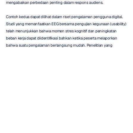
mengabaikan perbedaan penting dalam respons audiens.
Contoh kedua dapat dilihat dalam riset pengalaman pengguna digital. 
Studi yang memanfaatkan EEG bersama pengujian kegunaan (usability) 
telah menunjukkan bahwa momen stres kognitif dan peningkatan 
beban kerja dapat diidentifikasi bahkan ketika peserta melaporkan 
bahwa suatu pengalaman berlangsung mudah. Penelitian yang 
diterbitkan oleh 
Milosavljevic dan Cerf (2008)
 menunjukkan bagaimana 
pengukuran neurofisiologis dapat memberikan konteks tambahan 
mengenai evaluasi pengalaman pengguna dan tuntutan kognitif selama 
pelaksanaan tugas.
Bagi peneliti produk dan pemasaran, temuan ini memperkuat pelajaran 
yang konsisten: umpan balik peserta tetap berharga, tetapi sering kali 
paling kuat jika divalidasi terhadap bukti perilaku dan fisiologis.
Membangun Kerangka Kerja 