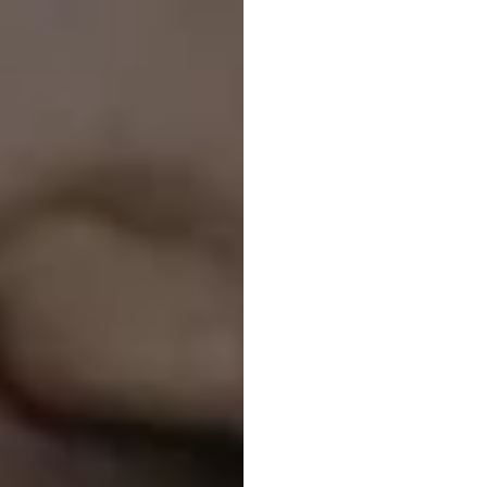
menge
untuk
optim
Mehul
Nayak
Diperbarui