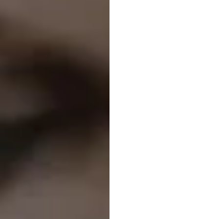
Baga
tekno
memb