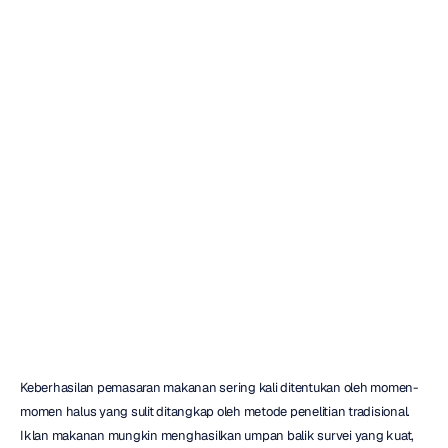
Pemasaran
Makanan
dengan
EEG
Attention
Insights
H.B.
Duran
Diperbarui
pada
17
Jun
2026
Keberhasilan pemasaran makanan sering kali ditentukan oleh momen-
momen halus yang sulit ditangkap oleh metode penelitian tradisional. 
Iklan makanan mungkin menghasilkan umpan balik survei yang kuat, 