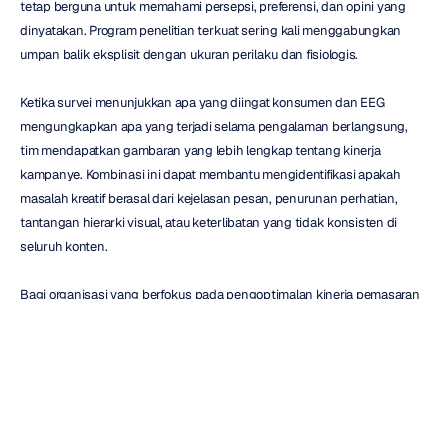
tetap berguna untuk memahami persepsi, preferensi, dan opini yang 
dinyatakan. Program penelitian terkuat sering kali menggabungkan 
umpan balik eksplisit dengan ukuran perilaku dan fisiologis.
Ketika survei menunjukkan apa yang diingat konsumen dan EEG 
mengungkapkan apa yang terjadi selama pengalaman berlangsung, 
tim mendapatkan gambaran yang lebih lengkap tentang kinerja 
kampanye. Kombinasi ini dapat membantu mengidentifikasi apakah 
masalah kreatif berasal dari kejelasan pesan, penurunan perhatian, 
tantangan hierarki visual, atau keterlibatan yang tidak konsisten di 
seluruh konten.
Bagi organisasi yang berfokus pada pengoptimalan kinerja pemasaran 
makanan sebelum peluncuran, mengintegrasikan pengujian berbasis 
ilmu saraf ke dalam alur kerja penelitian yang ada dapat memberikan 
lapisan bukti tambahan untuk pengambilan keputusan kreatif. 
Organisasi yang mengeksplorasi pengukuran respons audiens dan 
aplikasi penelitian konsumen juga dapat meninjau contoh 
pemasaran 
berbasis ilmu saraf
 di lingkungan pengujian dunia nyata.