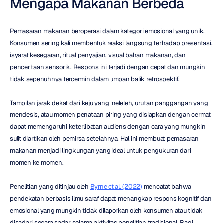
Mengapa Makanan Berbeda
Pemasaran makanan beroperasi dalam kategori emosional yang unik. 
Konsumen sering kali membentuk reaksi langsung terhadap presentasi, 
isyarat kesegaran, ritual penyajian, visual bahan makanan, dan 
penceritaan sensorik. Respons ini terjadi dengan cepat dan mungkin 
tidak sepenuhnya tercermin dalam umpan balik retrospektif.
Tampilan jarak dekat dari keju yang meleleh, urutan panggangan yang 
mendesis, atau momen penataan piring yang disiapkan dengan cermat 
dapat memengaruhi keterlibatan audiens dengan cara yang mungkin 
sulit diartikan oleh pemirsa setelahnya. Hal ini membuat pemasaran 
makanan menjadi lingkungan yang ideal untuk pengukuran dari 
momen ke momen.
Penelitian yang ditinjau oleh 
Byrne et al. (2022)
 mencatat bahwa 
pendekatan berbasis ilmu saraf dapat menangkap respons kognitif dan 
emosional yang mungkin tidak dilaporkan oleh konsumen atau tidak 
disadari secara sadar selama aktivitas penelitian tradisional. Bagi 