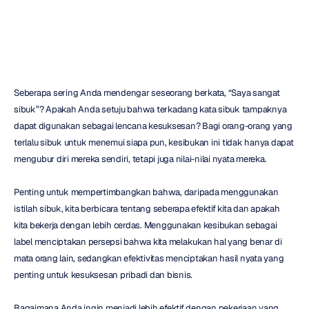
Mehul
Nayak
Diperbarui
pada
1
Mar
2023
Seberapa sering Anda mendengar seseorang berkata, “Saya sangat 
sibuk”? Apakah Anda setuju bahwa terkadang kata sibuk tampaknya 
dapat digunakan sebagai lencana kesuksesan? Bagi orang-orang yang 
terlalu sibuk untuk menemui siapa pun, kesibukan ini tidak hanya dapat 
mengubur diri mereka sendiri, tetapi juga nilai-nilai nyata mereka.
Penting untuk mempertimbangkan bahwa, daripada menggunakan 
istilah sibuk, kita berbicara tentang seberapa efektif kita dan apakah 
kita bekerja dengan lebih cerdas. Menggunakan kesibukan sebagai 
label menciptakan persepsi bahwa kita melakukan hal yang benar di 
mata orang lain, sedangkan efektivitas menciptakan hasil nyata yang 
penting untuk kesuksesan pribadi dan bisnis.
Bagaimana Anda ingin menjadi lebih efektif dengan pekerjaan yang 