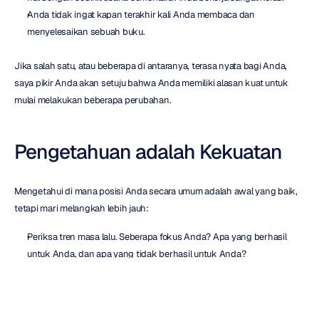
Anda tidak ingat kapan terakhir kali Anda membaca dan 
menyelesaikan sebuah buku.
Jika salah satu, atau beberapa di antaranya, terasa nyata bagi Anda, 
saya pikir Anda akan setuju bahwa Anda memiliki alasan kuat untuk 
mulai melakukan beberapa perubahan.
Pengetahuan adalah Kekuatan
Mengetahui di mana posisi Anda secara umum adalah awal yang baik, 
tetapi mari melangkah lebih jauh:
Periksa tren masa lalu. Seberapa fokus Anda? Apa yang berhasil 
untuk Anda, dan apa yang tidak berhasil untuk Anda?
Seberapa efektifkah Anda sekarang? Cobalah memberi peringkat 
efektivitas Anda dari angka 1 hingga 10, dengan 1 berarti tidak terlalu 
efektif dan 10 bekerja dengan sangat efektif. Bagaimana 