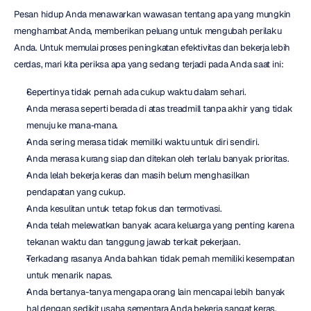
Pesan hidup Anda menawarkan wawasan tentang apa yang mungkin 
menghambat Anda, memberikan peluang untuk mengubah perilaku 
Anda. Untuk memulai proses peningkatan efektivitas dan bekerja lebih 
cerdas, mari kita periksa apa yang sedang terjadi pada Anda saat ini:
Sepertinya tidak pernah ada cukup waktu dalam sehari.
Anda merasa seperti berada di atas treadmill tanpa akhir yang tidak 
menuju ke mana-mana.
Anda sering merasa tidak memiliki waktu untuk diri sendiri.
Anda merasa kurang siap dan ditekan oleh terlalu banyak prioritas.
Anda lelah bekerja keras dan masih belum menghasilkan 
pendapatan yang cukup.
Anda kesulitan untuk tetap fokus dan termotivasi.
Anda telah melewatkan banyak acara keluarga yang penting karena 
tekanan waktu dan tanggung jawab terkait pekerjaan.
Terkadang rasanya Anda bahkan tidak pernah memiliki kesempatan 
untuk menarik napas.
Anda bertanya-tanya mengapa orang lain mencapai lebih banyak 
hal dengan sedikit usaha sementara Anda bekerja sangat keras.