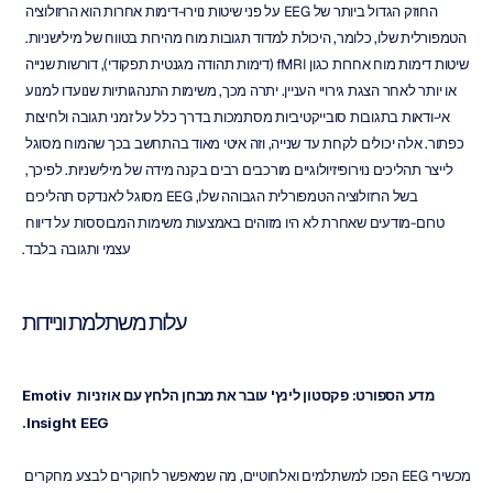
החוזק הגדול ביותר של EEG על פני שיטות נוירו-דימות אחרות הוא הרזולוציה 
הטמפורלית שלו, כלומר, היכולת למדוד תגובות מוח מהירות בטווח של מילישניות. 
שיטות דימות מוח אחרות כגון fMRI (דימות תהודה מגנטית תפקודי), דורשות שנייה 
או יותר לאחר הצגת גירויי העניין. יתרה מכך, משימות התנהגותיות שנועדו למנוע 
אי-ודאות בתגובות סובייקטיביות מסתמכות בדרך כלל על זמני תגובה ולחיצות 
כפתור. אלה יכולים לקחת עד שנייה, וזה איטי מאוד בהתחשב בכך שהמוח מסוגל 
לייצר תהליכים נוירופיזיולוגיים מורכבים רבים בקנה מידה של מילישניות. לפיכך, 
בשל הרזולוציה הטמפורלית הגבוהה שלו, EEG מסוגל לאנדקס תהליכים 
טרום-מודעים שאחרת לא היו מזוהים באמצעות משימות המבוססות על דיווח 
עצמי ותגובה בלבד.
עלות משתלמת וניידות
מדע הספורט: פקסטון לינץ' עובר את מבחן הלחץ עם אוזניות Emotiv 
Insight EEG.
מכשירי EEG הפכו למשתלמים ואלחוטיים, מה שמאפשר לחוקרים לבצע מחקרים 