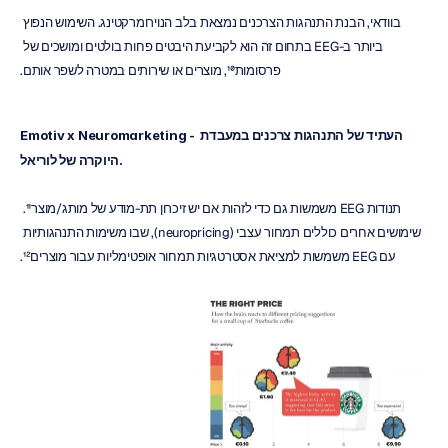
בוודאי, הבנת התנהגות הצרכנים נמצאת בלב הנוירומרקטינג. השימוש הנפוץ 
ביותר ב-EEG בתחום זה הוא לקביעת היבטים פחות בולטים ומושכים של 
פרסומות¹⁰, מוצרים או שירותים במטרה לשפר אותם.
Emotiv x Neuromarketing - העתיד של התנהגות צרכנים במעבדת 
היוקרה של לוריאל.
תנודות EEG משמשות גם כדי לזהות אם יש זיכרון תת-מודע של מותג/מוצר¹¹. 
שימושים אחרים כוללים תמחור עצבי (neuropricing), שבו משימות התנהגותיות 
עם EEG משמשות למציאת אסטרטגיות תמחור אופטימליות עבור מוצרים¹².