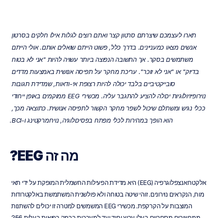
תארו לעצמכם שיצרתם סרטון קצר ואתם רוצים לגלות אילו חלקים בסרטון 
אנשים מצאו כמעניינים. בדרך כלל, פשוט הייתם שואלים אותם. אולי הייתם 
משתמשים בסקר. אך התשובה הנפוצה ביותר עשויה להיות "אני לא בטוח 
בדיוק" או "אני לא זוכר". עריכת מחקר על תפיסה אנושית באמצעות מדדים 
סובייקטיביים בלבד יכולה להיות רצופת אי-ודאות, שמדידת תגובות 
נוירופיזיולוגיות יכולה להציע להתגבר עליה. מכשירי EEG ממוקמים באופן ייחודי 
ככלי נגיש ומשתלם שיכול לשפר מחקר הקשור לתפיסה אנושית.
כתוצאה מכך, 
הוא הופך במהירות לכלי מפתח בפסיכולוגיה, נוירומרקטינג ו-BCI.
מה זה EEG?
אלקטרואנצפלוגרפיה (EEG) היא מדידת הפעילות החשמלית המופקת על ידי תאי 
מוח, הנקראים נוירונים. זוהי שיטה בטוחה ולא פולשנית המשתמשת באלקטרודות 
המוצבות על הקרקפת. מכשירי EEG המשמשים למטרה זו יכולים להשתנות 
ממכשירים מסחריים בעלי ערוץ יחיד ועד למערכות ברמה רפואית בעלות 256 