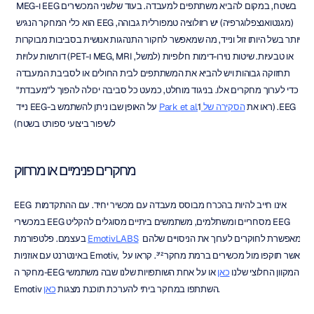
בשטח, במקום להביא משתתפים למעבדה. בעוד שלשני המכשירים EEG ו-MEG 
(מגנטואנצפלוגרפיה) יש רזולוציה טמפורלית גבוהה, EEG הוא כלי המחקר הנגיש 
יותר בשל היותו זול ונייד, מה שמאפשר לחקור התנהגות אנושית בסביבות מבוקרות 
או טבעיות. שיטות נוירו-דימות חלופיות (למשל, MEG, MRI ו-PET) דורשות עלויות 
תחזוקה גבוהות ויש להביא את המשתתפים לבית החולים או לסביבת המעבדה 
כדי לערוך מחקרים אלו. בניגוד מוחלט, כמעט כל סביבה יכולה להפוך ל"מעבדת" 
EEG. (ראו את 
הסקירה של Park et al.
1 על האופן שבו ניתן להשתמש ב-EEG נייד 
לשיפור ביצועי ספורט בשטח)
מחקרים פנימיים או מרחוק
EEG אינו חייב להיות בהכרח מבוסס מעבדה עם מכשיר יחיד. עם ההתקדמות 
במכשירי EEG מסחריים ומשתלמים, משתמשים ביתיים מסוגלים להקליט EEG 
 מאפשרת לחוקרים לערוך את הניסויים שלהם 
EmotivLABS
בעצמם. פלטפורמת 
באינטרנט עם אוזניות Emotiv, אשר תוקפו מול מכשירים ברמת מחקר²ʹ³. קראו על 
מחקר ה-EEG המקוון החלוצי שלנו 
כאן
 או על אחת השותפויות שלנו שבה משתמשי 
.
Emotiv השתתפו במחקר ביתי להערכת תוכנת מצגות 
כאן