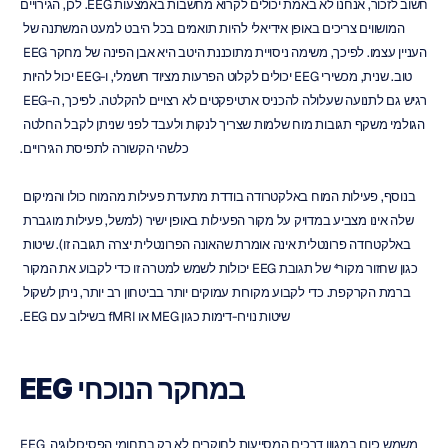
חשוב לזכור, אנחנו לא באמת יכולים לקרוא מחשבות באמצעות EEG. לכן, הגירויים 
המושווים צריכים באופן אידיאלי להיות תואמים בכל היבט למעט המשתנה של 
העניין עצמו. לפיכך, משימה ניסויית מתוכננת היטב היא אבן הפינה של מחקר EEG 
טוב. שנית, מכשירי EEG יכולים לקלוט הפרעות מציוד חשמלי, ו-EEG יכול להיות 
רגיש גם לתנועה שעלולה להכניס ארטיפקטים לא רצויים להקלטה. לפיכך, ה-EEG 
הגולמי משקף תגובות מוח שלמות שצריך לנקות ולעבד לפני שניתן לקבל החלטה 
כלשהי הקשורה לתפיסת הגירויים.
בנוסף, פעילות המוח באלקטרודה בודדת מתעדת פעילות מהמוח כולו והמיקום 
שלה אינו מצביע במדויק על מקור הפעילות באופן ישיר (למשל, פעילות מוגברת 
באלקטרודה פרונטלית אינה אומרת שהאונה הפרונטלית יצרה תגובה זו). שיטות 
כגון שחזור מקור⁴ של תגובת EEG יכולות לשמש למטרה זו כדי לקבוע את המקור 
ברמת הקרקפת. כדי לקבוע מקורות עמוקים יותר בביטחון רב יותר, ניתן לשקול 
שיטות נוירו-דימות כגון MEG או fMRI בשילוב עם EEG.
EEG במחקר הנוכחי
EEG משמש כיום במגוון דרכים המסייעות לחוקרים לא רק בתחומי הפסיכולוגיה 