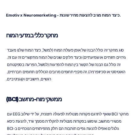
Emotiv x Neuromarketing - כיצד המוח מגיב להצעות מחיר שונות.
מחקר כללי במדעי המוח
סוג מחקר זה כולל הבנה של אופן פעולת המוח (למשל, כיצד המוח שלנו מעבד 
גירויים חזותיים או שמיעתיים) וכיצד חלקים שונים של המוח מתקשרים זה עם זה. 
זה כולל גם הבנה של הקשר בין המוח להפרעות (למשל, הפרעה בספקטרום 
האוטיסטי או סכיזופרניה). זה מקיף תחומים מרובים הכוללים תחומים חברתיים, 
רגשיים, חישוביים וקוגניטיביים.
ממשקי מוח-מחשב (BCI)
מחקר BCI שואף לתרגם פקודות מנטליות לפעולה חיצונית, על ידי שילוב EEG עם 
מכשירי מחשוב. שימוש בפקודות מנטליות להקלדת מסמך וורד, להנעת כיסא 
גלגלים ואפילו להנעת גפיים תותבות הם חלק מהפיתוחים הנוכחיים ב-BCI 