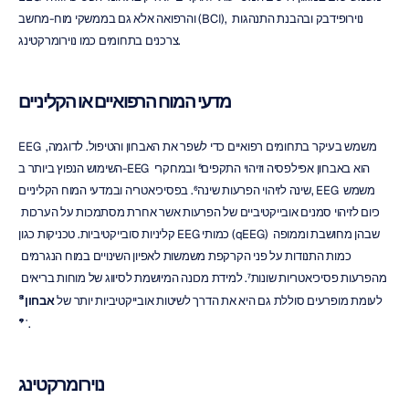
והרפואה אלא גם בממשקי מוח-מחשב (BCI), נוירופידבק ובהבנת התנהגות 
צרכנים בתחומים כמו נוירומרקטינג.
מדעי המוח הרפואיים או הקליניים
EEG משמש בעיקר בתחומים רפואיים כדי לשפר את האבחון והטיפול. לדוגמה, 
השימוש הנפוץ ביותר ב-EEG הוא באבחון אפילפסיה וזיהוי התקפים⁵ ובמחקרי 
שינה לזיהוי הפרעות שינה⁶. בפסיכיאטריה ובמדעי המוח הקליניים, EEG משמש 
כיום לזיהוי סמנים אובייקטיביים של הפרעות אשר אחרת מסתמכות על הערכות 
קליניות סובייקטיביות. טכניקות כגון EEG כמותי (qEEG) שבהן מחושבת וממופה 
כמות התנודות על פני הקרקפת משמשות לאפיון השינויים במוח הנגרמים 
מהפרעות פסיכיאטריות שונות⁷. למידת מכונה המיושמת לסיווג של מוחות בריאים 
לעומת מופרעים סוללת גם היא את הדרך לשיטות אובייקטיביות יותר של 
אבחון⁸
ˈ⁹
.
נוירומרקטינג