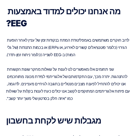
מה אנחנו יכולים למדוד באמצעות 
EEG?
לרוב חוקרים משתמשים באמפליטודת המתח בנקודות זמן של עניין לאחר הופעת 
הגירוי (כלומר פוטנציאלים קשורים לאירוע, או ERPs) או בכמות התנודות (של גלי 
המוח) ב-EEG לשנייה (כלומר ניתוח זמן-תדר).
שני תחומים אלו מאפשרים לנו לענות על שאלות מחקר שונות הקשורות 
להתנהגות. יתרה מכך, עם התקדמותם של אלגוריתמי למידת מכונה מתוחכמים 
אנו יכולים להתחיל לפענח מצבים מנטליים בתגובה לגירויים מעניינים. לדוגמה, 
עם פיתוח אלגוריתמים המתוקפים לקשב אנו יכולים כעת לענות בקלות על שאלות 
כמו "איזה חלק בסרטון שלי משך יותר קשב".
מגבלות שיש לקחת בחשבון