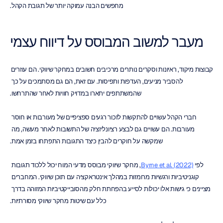
מחפשים הבנה עמוקה יותר של תגובת הקהל.
מעבר למשוב המבוסס על דיווח עצמי
קבוצות מיקוד, ראיונות וסקרים נותרים מרכיבים חשובים במחקר שיווקי. הם עוזרים 
להסביר מניעים, העדפות ותפיסות. עם זאת, הם גם מסתמכים על כך 
שהמשתתפים יתארו במדויק חוויות לאחר שהתרחשו.
חברי הקהל עשויים להתקשות לזכור רגעים ספציפיים של מעורבות או חוסר 
מעורבות. הם עשויים גם לבצע רציונליזציה של התשובות לאחר מעשה, מה 
שמקשה על חוקרים להבין כיצד התגובות התפתחו בזמן אמת.
לפי 
Byrne et al. (2022)
, מחקר שיווקי מבוסס מדעי המוח יכול ללכוד תגובות 
קוגניטיביות ורגשיות מרומזות במהלך אינטראקציה עם תוכן שיווקי. המחברים 
מציינים כי גישות אלו יכולות לסייע בהפחתת חלק מהסובייקטיביות המזוהה בדרך 
כלל עם שיטות מחקר שיווקי מסורתיות.