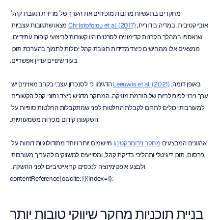
מחקרים בתעשיות מרובות מוכיחים את הערך של מדידת תגובת קהל 
אובייקטיבית. במדיה בידורית, 
Christoforou et al. (2017)
 מצאו שתגובות עצביות 
שנאספו במהלך הקרנות קדימונים לסרטים היו קשורות לביצועי קופות עתידיים. 
ממצאים אלו ממחישים כיצד מדידות תגובת קהל יכולות לתמוך בהערכת תוכן 
בעוד שינויים עדיין אפשריים.
באופן דומה, 
Leeuwis et al. (2021)
 הדגימו כי לסנכרון עצבי בקרב מאזינים יש 
ערך ניבוי לפופולריות של הזרמת מוזיקה. המחקר מדגיש כיצד נתוני קהל הקשורים 
למעורבות יכולים לתרום לקבלת החלטות לפני שמתקבלות החלטות סופיות על 
השקעות קידום מכירות משמעותיות.
ארגונים המבצעים 
מחקר נירומרקטינג
 מיישמים יותר ויותר מתודולוגיות דומות על 
פרסום, תוכן דיגיטלי ותהליכי בדיקת קהל, ומסייעים למשווקים להעריך מעורבות 
ולבצע אופטימיזציה לנכסים קריאייטיביים לפני ההשקה. 
:contentReference[oaicite:1]{index=1}
בניית תוכניות מחקר שיווקי טובות יותר