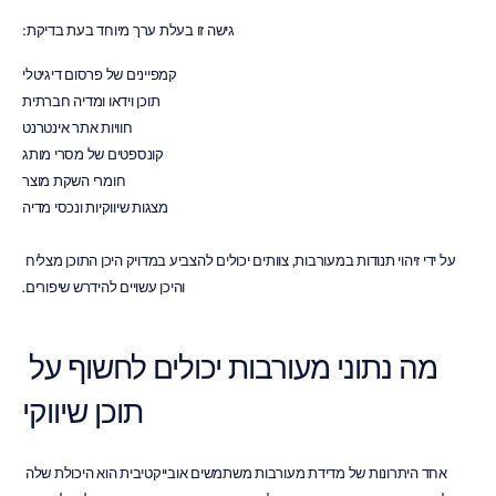
גישה זו בעלת ערך מיוחד בעת בדיקת:
קמפיינים של פרסום דיגיטלי
תוכן וידאו ומדיה חברתית
חוויות אתר אינטרנט
קונספטים של מסרי מותג
חומרי השקת מוצר
מצגות שיווקיות ונכסי מדיה
על ידי זיהוי תנודות במעורבות, צוותים יכולים להצביע במדויק היכן התוכן מצליח 
והיכן עשויים להידרש שיפורים.
מה נתוני מעורבות יכולים לחשוף על 
תוכן שיווקי
אחד היתרונות של מדידת מעורבות משתמשים אובייקטיבית הוא היכולת שלה 