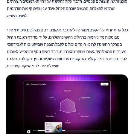
סוכנויות שיווק וצוותים פנימיים, הדבר עלול להקשות על זיהוי האלמנטים היצירתיים 
שתרמו להצלחה, הרגעים שבהם הקהל איבד עניין והיכן קיימות הזדמנויות 
לאופטימיזציה.
ככל שהתחרות על הקשב ממשיכה להתגבר, ארגונים רבים משלבים שיטות מחקר 
מבוססות מדעי המוח בתהליכי ההערכה שלהם. על ידי מדידת תגובת הקהל 
במהלך החשיפה לתוכן, חוקרים יכולים לקבל תובנות אובייקטיביות לגבי דפוסי 
מעורבות המשלימים גישות מחקר מסורתיות. רובד ראיות נוסף זה מסייע לצוותים 
להבין טוב יותר כיצד קהלים מתקשרים עם חוויות שיווקיות ותומך בקבלת החלטות 
מושכלת יותר לפני השקת קמפיינים.