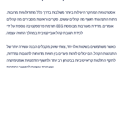
אסטרטגיות המחקר היעילות ביותר משלבות בדרך כלל מתודולוגיות מרובות. 
ניתוח התנהגותי חושף מה קהלים עושים. סקרים וראיונות מסבירים מה קהלים 
אומרים. מדידת מעורבות מבוססת EEG תורמת פרספקטיבה נוספת על ידי 
לכידת תגובת קהל אובייקטיבית במהלך החוויה עצמה.
כאשר משתמשים בשיטות אלו יחד, צוותי שיווק מקבלים הבנה עשירה יותר של 
התנהגות הקהל. הם יכולים לזהות פערים בין חוויות מדווחות לתגובות נמדדות, 
לתקף החלטות קריאייטיביות בביטחון רב יותר ולחשוף הזדמנויות אופטימיזציה 
שאחרת עשויות להישאר נסתרות.
עבור סוכנויות וצוותי שיווק פנימיים, גישה משולבת זו תומכת בקבלת החלטות 
מושכלת יותר לאורך פיתוח קמפיינים, יצירת תוכן ויוזמות מחקר קהל.
סיכום
מדידת מעורבות משתמשים היא בעלת הערך הרב ביותר כאשר היא לוכדת כיצד 