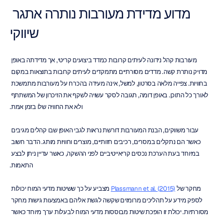
מדוע מדידת מעורבות נותרה אתגר 
שיווקי
מעורבות קהל נידונה לעיתים קרובות כמדד ביצועים קריטי, אך מדידתה באופן 
מדויק נותרת קשה. מדדים מסורתיים מתמקדים לעיתים קרובות בתוצאות במקום 
בחוויות. צפייה מלאה בסרטון, למשל, אינה מעידה בהכרח על מעורבות מתמשכת 
לאורך כל התוכן. באופן דומה, תגובה לסקר עשויה לשקף את הזיכרון של המשתתף 
ולא את החוויה שלו בזמן אמת.
עבור משווקים, הבנת המעורבות דורשת נראות לגבי האופן שבו קהלים מגיבים 
כאשר הם נתקלים במסרים, רכיבים חזותיים, מוצרים וחוויות מותג. הדבר חשוב 
במיוחד בעת הערכת נכסים קריאייטיביים לפני ההשקה, כאשר עדיין ניתן לבצע 
התאמות.
מחקר של 
Plassmann et al. (2015)
 מצביע על כך ששיטות מדעי המוח יכולות 
לספק מידע על תהליכים מרומזים שקשה לגשת אליהם באמצעות גישות מחקר 
מסורתיות. יכולת זו הופכת שיטות מבוססות מדעי המוח לבעלות ערך מיוחד כאשר 