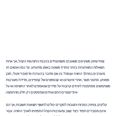
למדידת
מעורבות
משתמשים
ה.ב.
דוראן
עודכן
ב
16
ביוני
2026
צוותי שיווק משקיעים משאבים משמעותיים בהבנת התנהגות הקהל, אך אחת 
השאלות המאתגרות ביותר נותרת פשוטה באופן מתעתע: עד כמה אנשים היו 
מעורבים במהלך החוויה עצמה? בין אם מדובר בהערכת פרסום דיגיטלי, תוכן 
ממותג, סרטוני מוצר, אתרי אינטרנט או קונספטים של קמפיינים, מדידת מעורבות 
משתמשים מסתמכת לעיתים קרובות על מדדים שנאספים לאחר החשיפה או על 
אינדיקטורים התנהגותיים שמספקים רק חלק מהתמונה.
קליקים, צפיות, המרות ותגובות לסקרים יכולים לחשוף תוצאות חשובות, אך הם 
אינם מסבירים תמיד כיצד קשב ומעורבות הקהל התפתחו לאורך החוויה. עבור 