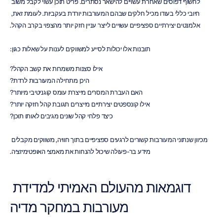
לחשוף דפוסים שאחרת עשויים להישאר נסתרים. פריט תוכן עשוי לקבל משוב 
חיובי כללי בעודו מכיל חלקים שבהם המעורבות יורדת בעקביות. לעומת זאת, 
אלמנטים יצירתיים ספציפיים עשויים לייצר עניין חזק יותר מהצפוי בקרב הקהל.
תובנות אלו יכולות לסייע למשווקים לענות על שאלות כגון:
אילו סצנות משמרות את קשב הקהל?
היכן מתחילה המעורבות לרדת?
האם העברת המסרים מייצרת עומס קוגניטיבי מיותר?
אילו קונספטים יצירתיים מייצרים תגובת קהל חזקה יותר?
כיצד פלחי קהל שונים מגיבים לאותו תוכן?
מכיוון שנתוני המעורבות קשורים לרגעים ספציפיים בתוך חוויה, משווקים מקבלים 
מידע בר-פעולה שיכול להנחות את מאמצי האופטימיזציה.
דוגמאות מהעולם האמיתי למדידת 
מעורבות במחקר מדיה