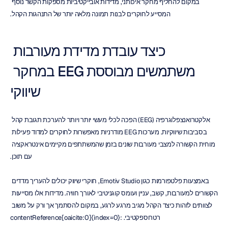
במקום להחליף מחקר איכותני, מדידות אובייקטיביות מספקות הקשר נוסף 
המסייע לחוקרים לבנות תמונה מלאה יותר של התנהגות הקהל.
כיצד עובדת מדידת מעורבות 
משתמשים מבוססת EEG במחקר 
שיווקי
אלקטרואנצפלוגרפיה (EEG) הפכה לכלי מעשי יותר ויותר להערכת תגובת קהל 
בסביבות שיווקיות. מערכות EEG מודרניות מאפשרות לחוקרים למדוד פעילות 
מוחית הקשורה למצבי מעורבות שונים בזמן שהמשתתפים מקיימים אינטראקציה 
עם תוכן.
באמצעות פלטפורמות כגון Emotiv Studio, חוקרי שיווק יכולים להעריך מדדים 
הקשורים למעורבות, קשב, עניין ועומס קוגניטיבי לאורך חוויה. מדידות אלו מסייעות 
לצוותים לזהות כיצד הקהל מגיב מרגע לרגע, במקום להסתמך אך ורק על משוב 
רטרוספקטיבי. :contentReference[oaicite:0]{index=0}