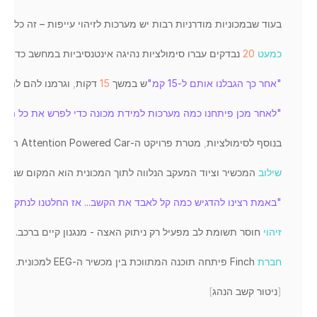
בעוד 
שבמכוניות 
מודרניות 
רבות 
יש 
מערכות 
לזיהוי 
עייפות 
– 
זה 
כל 
מה 
כמעט
20
נבדקים 
עברו 
סימולציות 
נהיגה 
אינטנסיביות 
במחשב 
כדי 
לק
"אחר כך הגבלנו אותם ל-15 קמ"
ש 
במשך 
15
דקות
,
וגרמנו 
להם 
להשת
"לאחר מכן פיתחנו כמה מערכות למידת מכונה כדי לפרש את כל הנתונים
בנוסף 
לסימולציות
,
מטרת 
פרויקט 
ה
-
Car 
Powered 
Attention 
היית
שילוב
המכשיר 
וציוד 
המעקב 
הנלווה 
לתוך 
המכונית 
הוא 
המקום 
שבו 
נכ
"באמת רצינו להדגיש כמה קל לאבד את הקשב... אז החלטנו לנתק את 
זיהוי
חוסר 
תשומת 
לב 
מפעיל 
רק 
ניתוק 
האצה
 - 
מנגנון 
קיים 
ברכב
. 
הנה
חברת
Finch 
פיתחה 
תוכנה 
המתווכת 
בין 
מכשיר 
ה
-
EEG 
למכונית
. 
"וא
[
ניטור 
קשב
הנהג
]