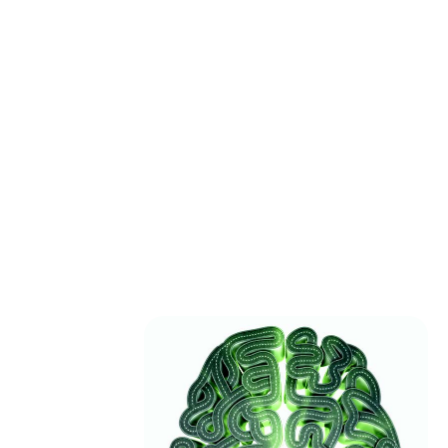
מנצחת
הנפש
RAC:
המנוע
את
נורי
דג'אביט
עודכן
ב
14
בינו׳
2014