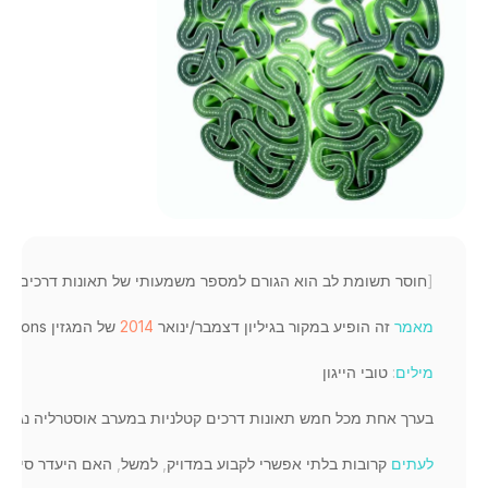
[
חוסר 
תשומת 
לב 
הוא 
הגורם 
למספר 
משמעותי 
של 
תאונות 
דרכים
,
אך
מאמר
זה 
הופיע 
במקור 
בגיליון 
דצמבר
/
ינואר 
2014
של 
המגזין 
rizons
מילים
:
טובי 
הייגון
בערך 
אחת 
מכל 
חמש 
תאונות 
דרכים 
קטלניות 
במערב 
אוסטרליה 
נגרמ
לעתים
קרובות 
בלתי 
אפשרי 
לקבוע 
במדויק
,
למשל
,
האם 
היעדר 
סימני 