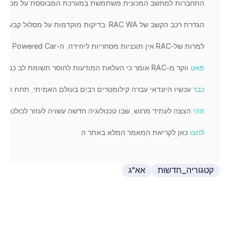
התחברות 
למחשב 
המכונית 
משתמשת 
במערכת 
המבוססת 
על 
מכשירי
הגדרת 
רכב 
הקשב 
של 
WA
RAC 
:
בדיקות 
מוקדמות 
על 
מסלול 
קבעו 
במ
למרות 
של
-
RAC 
אין 
תוכניות 
מסחריות 
ליחידה
,
ה
-
Car 
Powered 
ion 
פאט
ווקר 
מ
-
RAC 
אומר 
כי 
העלאת 
המודעות 
לחוסר 
תשומת 
לב 
כבעיה
כבר
עכשיו 
היונדאי 
עברה 
קילומטרים 
רבים 
בעולם 
האמיתי
,
תחת 
תנאי
זוהי
הצצה 
לעתיד 
מרגש
,
שבו 
טכנולוגיה 
חדשה 
עשויה 
לעזור 
לכולנו 
להפ
לחצו
כאן 
לקריאת 
המאמר 
המלא 
באתר 
ה
קטגוריה_חדשות
אא"ג