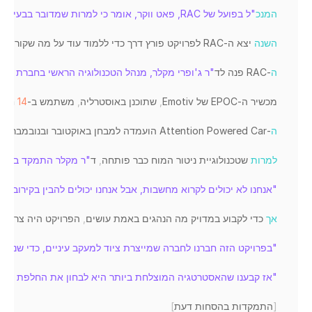
המנכ
"ל בפועל של RAC, פאט ווקר, אומר כי למרות שמדובר בבעיה אחת שיכולה להשפיע כמעט על כל נהג, זהו גם נושא שאיננו יודעים עליו מספיק. "
השנה
יצא 
ה
-
RAC 
לפרויקט 
פורץ 
דרך 
כדי 
ללמוד 
עוד 
על 
מה 
שקורה 
כא
ה
-
RAC 
פנה 
לד
"ר ג'ופרי מקלר, מנהל הטכנולוגיה הראשי בחברת המחקר Emotiv שבסיסה בסידני, כדי להשתמש במכשיר ה-EEG שלהם לצורך ניטור נהגים בס

מכשיר 
ה
-
EPOC 
של 
Emotiv
,
שתוכנן 
באוסטרליה
,
משתמש 
ב
-
14
חייש
ה
-
Car 
Powered 
Attention 
הועמדה 
למבחן 
באוקטובר 
ובנובמבר 
הש
למרות
שטכנולוגיית 
ניטור 
המוח 
כבר 
פותחה
,
ד
"ר מקלר התמקד בפיתו

"אנחנו לא יכולים לקרוא מחשבות, אבל אנחנו יכולים להבין בקירוב די
אך
כדי 
לקבוע 
במדויק 
מה 
הנהגים 
באמת 
עושים
,
הפרויקט 
היה 
צריך 
ל
"בפרויקט הזה חברנו לחברה שמייצרת ציוד למעקב עיניים, כדי שנוכ
"אז קבענו שהאסטרטגיה המוצלחת ביותר היא לבחון את החלפת תשומת הלב, סריקה בין [התרכזות ב] כביש לבין כתיבת הוד
[
התמקדות 
בהסחות
דעת
]