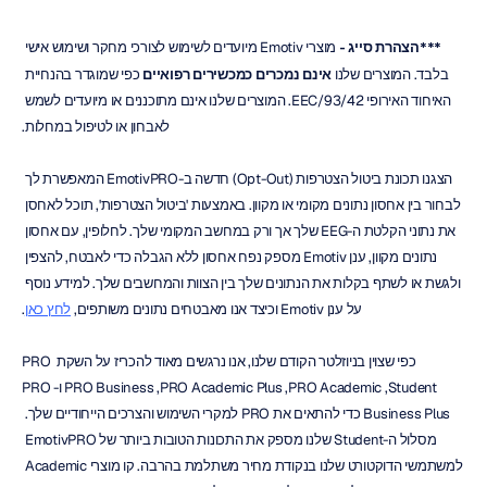
***הצהרת סייג - 
מוצרי Emotiv מיועדים לשימוש לצורכי מחקר ושימוש אישי 
בלבד. המוצרים שלנו 
אינם נמכרים כמכשירים רפואיים
 כפי שמוגדר בהנחיית 
האיחוד האירופי 93/42/EEC. המוצרים שלנו אינם מתוכננים או מיועדים לשמש 
לאבחון או לטיפול במחלות.
הצגנו תכונת ביטול הצטרפות (Opt-Out) חדשה ב-EmotivPRO המאפשרת לך 
לבחור בין אחסון נתונים מקומי או מקוון. באמצעות 'ביטול הצטרפות', תוכל לאחסן 
את נתוני הקלטת ה-EEG שלך אך ורק במחשב המקומי שלך. לחלופין, עם אחסון 
נתונים מקוון, ענן Emotiv מספק נפח אחסון ללא הגבלה כדי לאבטח, להצפין 
ולגשת או לשתף בקלות את הנתונים שלך בין הצוות והמחשבים שלך. למידע נוסף 
על ענן Emotiv וכיצד אנו מאבטחים נתונים משותפים, 
לחץ כאן
.
כפי שצוין בניוזלטר הקודם שלנו, אנו נרגשים מאוד להכריז על השקת PRO 
Student,‏ PRO Academic,‏ PRO Academic Plus,‏ PRO Business ו-PRO 
Business Plus כדי להתאים את PRO למקרי השימוש והצרכים הייחודיים שלך. 
מסלול ה-Student שלנו מספק את התכונות הטובות ביותר של EmotivPRO 
למשתמשי הדוקטורט שלנו בנקודת מחיר משתלמת בהרבה. קו מוצרי Academic 