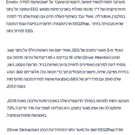
Emotiv מעניקה חסות לנאוויד פומאני, דוקטורנט שעובד על יישום שיטות למידה 
עמוקה על נתוני EEG תחת פיקוחה של ד"ר מהסה סאלחי באוניברסיטת מונאש 
במלבורן, אוסטרליה. נאוויד עבד בשיתוף פעולה הדוק עם הצוות שלנו כדי לפתח 
ארכיטקטורה חדשנית בפיקוח עצמי המכונה EEG2Rep, שהיא מבטיחה ביותר 
למידול נתוני EEG.
כאחד מ-5 מאגרי נתונים של EEG, נאוויד יישם את השיטות הללו על נתוני קשב 
הנהג (Driver Attention) שלנו: 18 נבדקים x ‏45 דקות של נהיגה מדומה עם 
מסיחי דעת לסירוגין האופייניים לחוויית נהיגה (שיחות בנייד, הודעות טקסט, ניווט, 
בחירת מוזיקה, שיחה, חישובים מנטליים תוך כדי תנועה וכו'). אלגוריתם קשב הנהג 
שלנו סופק עם מדד דיוק של 68% באמצעות שיטות למידת מכונה מתקדמות 
בשנת 2013.
הענקנו חסות למהסה במהלך הדוקטורט שלה באוניברסיטת מלבורן בשנת 2015, 
וסיפקנו לה את אותו מאגר נתונים. היא הצליחה לשפר את מדד הדיוק ל-72% 
באמצעות שיטות אנסמבל.
מודל EEG2Rep יושם על מאגר נתוני הסחת דעת הנהג (Driver Distraction) 