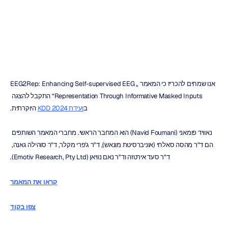
EEG
נתוני
למידול
ה.ב.
דוראן
עודכן
ב
22
ביולי
2024
אנו שמחים להכריז כי המאמר „EEG2Rep: Enhancing Self-supervised EEG 
Representation Through Informative Masked Inputs“ התקבל להצגה 
ב
ועידת KDD 2024
 היוקרתית.
נאוויד פומאני (Navid Foumani) הוא המחבר הראשי. מחברי המאמר השותפים 
הם ד"ר מהסה סאלחי (אוניברסיטת מונאש), ד"ר ג'פרי מקלר, ד"ר סוהילה גאנה, 
ד"ר סעד אירטזה וד"ר נאם נוויאן (Emotiv Research, Pty Ltd).
קראו את המאמר
צפו בקוד