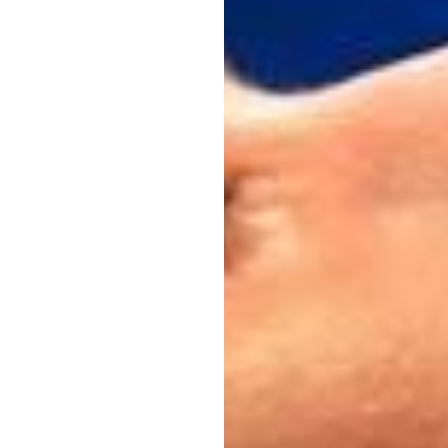
דוק
טראן
עודכן
ב
12
בדצמ׳
6