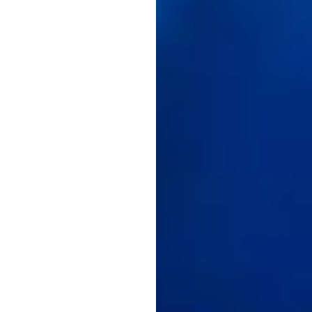
נור
מ