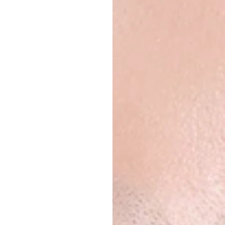
הת
ה.ב.
דוראן
עודכן
ב
12
בפבר׳