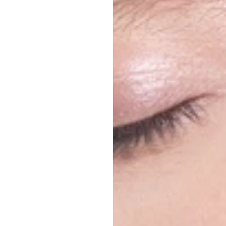
מדריך
כ