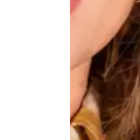
מ
אריזו