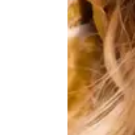
ה.ב.
דוראן
עודכן
ב
19
במאי
6