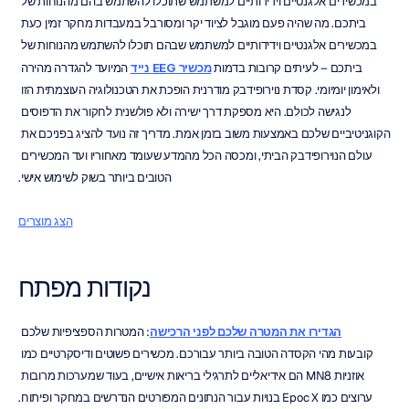
במכשירים אלגנטיים וידידותיים למשתמש שתוכלו להשתמש בהם מהנוחות של 
ביתכם. מה שהיה פעם מוגבל לציוד יקר ומסורבל במעבדות מחקר זמין כעת 
במכשירים אלגנטיים וידידותיים למשתמש שבהם תוכלו להשתמש מהנוחות של 
ביתכם – לעיתים קרובות בדמות 
מכשיר EEG נייד
 המיועד להגדרה מהירה 
ולאימון יומיומי. קסדת נוירופידבק מודרנית הופכת את הטכנולוגיה העוצמתית הזו 
לנגישה לכולם. היא מספקת דרך ישירה ולא פולשנית לחקור את הדפוסים 
הקוגניטיביים שלכם באמצעות משוב בזמן אמת. מדריך זה נועד להציג בפניכם את 
עולם הנוירופידבק הביתי, ומכסה הכל מהמדע שעומד מאחוריו ועד המכשירים 
הטובים ביותר בשוק לשימוש אישי.
הצג מוצרים
נקודות מפתח
הגדירו את המטרה שלכם לפני הרכישה
: המטרות הספציפיות שלכם 
קובעות מהי הקסדה הטובה ביותר עבורכם. מכשירים פשוטים ודיסקרטיים כמו 
אוזניות MN8 הם אידיאליים לתרגילי בריאות אישיים, בעוד שמערכות מרובות 
ערוצים כמו Epoc X בנויות עבור הנתונים המפורטים הנדרשים במחקר ופיתוח.