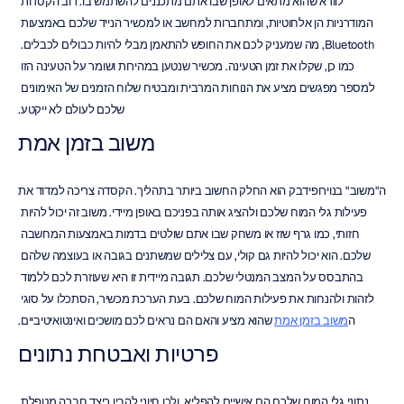
לוודא שהוא מתאים לאופן שבו אתם מתכננים להשתמש בו. רוב הקסדות 
המודרניות הן אלחוטיות, ומתחברות למחשב או למכשיר הנייד שלכם באמצעות 
Bluetooth, מה שמעניק לכם את החופש להתאמן מבלי להיות כבולים לכבלים. 
כמו כן, שקלו את זמן הטעינה. מכשיר שנטען במהירות ושומר על הטעינה הזו 
למספר מפגשים מציע את הנוחות המרבית ומבטיח שלוח הזמנים של האימונים 
שלכם לעולם לא ייקטע.
משוב בזמן אמת
ה"משוב" בנוירופידבק הוא החלק החשוב ביותר בתהליך. הקסדה צריכה למדוד את 
פעילות גלי המוח שלכם ולהציג אותה בפניכם באופן מיידי. משוב זה יכול להיות 
חזותי, כמו גרף שזז או משחק שבו אתם שולטים בדמות באמצעות המחשבה 
שלכם. הוא יכול להיות גם קולי, עם צלילים שמשתנים בגובה או בעוצמה שלהם 
בהתבסס על המצב המנטלי שלכם. תגובה מיידית זו היא שעוזרת לכם ללמוד 
לזהות ולהנחות את פעילות המוח שלכם. בעת הערכת מכשיר, הסתכלו על סוגי 
ה
משוב בזמן אמת
 שהוא מציע והאם הם נראים לכם מושכים ואינטואיטיביים.
פרטיות ואבטחת נתונים
נתוני גלי המוח שלכם הם אישיים להפליא, ולכן חיוני להבין כיצד חברה מטפלת 