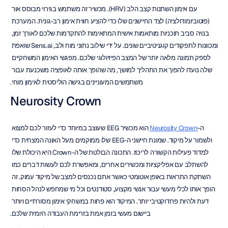
עם אימון השתנות קצב הלב (HRV). מכשיר זה משתמש בגירוי מבוסס אור 
(פוטוביומודולציה) לצד החיישנים שלו כדי להציע חווית אימון רב-גונית. המערכת 
בנויה סביב תוכניות מותאמות אישית המתאימות להתקדמות שלכם לאורך זמן, 
ומכוונות לתפקודים קוגניטיביים שונים. על ידי שילוב נתוני מוח ולב, Sens.ai שואפת 
לספק תמונה מלאה יותר של המצב הפיזיולוגי שלכם. מפגשי האימון המשחקיים 
שלה נועדו להפוך את התהליך למושך, מה שהופך אותה לאופציה משכנעת עבור 
משתמשים המעוניינים בגישה הוליסטית לאימון מוחי.
Neurosity Crown
ה-
Neurosity Crown
 הוא מכשיר EEG שעוצב במיוחד כדי לעזור לכם למצוא 
ולשמור על מיקוד. שמונת חיישני ה-EEG שלו ממוקמים מעל האונה המצחית כדי 
למדוד פעילות הקשורה לריכוז. התכונה הבולטת של ה-Crown היא היכולת שלו 
להשתלב עם אפליקציות ומכשירים אחרים, ומאפשרת לכם לעשות דברים כמו 
השתקת התראות באופן אוטומטי כאשר אתם נכנסים למצב של מיקוד עמוק. זה 
הופך אותו לכלי מעשי עבור אנשי מקצוע, סטודנטים וכל מי שמחפש לנהל הסחות 
דעת ולהיות פרודוקטיבי יותר. המיקוד הוא פחות במשחקי אימון מסורתיים ויותר 
ביישום מעשי בזמן אמת בזרימת העבודה היומית שלכם.