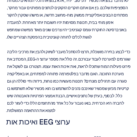
לא מדובר במציאת מכשיר "הכי טוב" יחיד, אלא במציאת הכלי המתאים למטרות 
הספציפיות שלכם. בין אם אתם חוקרים הזקוקים לנתונים מפורטים עבור מחקר, 
מפתחים הבונים אפליקציית ממשק מוח-מחשב חדשה, או מישהו שסקרן לחקור 
אימון מוחי בבית, תכונות מסוימות יהיו חשובות יותר מאחרות. למעבדה 
באוניברסיטה החוקרת עומס קוגניטיבי יהיו צרכים שונים מאוד ממישהו שמחפש 
לגשת לכלים לרווחה קוגניטיבית בהפסקת הצהריים שלו.
כדי לבצע בחירה מושכלת, תרצו להסתכל מעבר לשיווק ולהבין את מרכיבי הליבה 
שגורמים למערכת לעבוד עבורכם. זה כולל את מספר ערוצי ה-EEG, המכתיב את 
פירוט פעילות המוח שתוכלו לראות, ואת איכות האות עצמו. תצטרכו גם לשקול את 
מערכת התוכנה. האם מדובר בפלטפורמה פתוחה למפתחים, או באפליקציה 
סגורה עם תרגילים מונחים? תכונות מעשיות כמו נוחות, ניידות וחיי סוללה הן גם 
קריטיות מכיוון שמכשיר שאינכם נהנים להשתמש בו הוא מכשיר שלא תשתמשו בו 
כלל. לבסוף, בעידן של נתונים אישיים, הבנת אמצעי הפרטיות והאבטחה שיש 
לחברה היא הכרחית. בואו נעבור על כל אחד מהתחומים הללו כדי לעזור לכם 
למצוא את ההתאמה המושלמת.
ערוצי EEG ואיכות אות