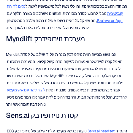
המיקוד והקשב בסביבות שונות. זהו כלי מצוין לכל מי שמעוניין לגשת ל
כלים לרווחה 
קוגניטיבית
 מבלי לחבוש קסדה מסורתית. הנתונים משתלבים בצורה חלקה עם 
Brainwear App
, מה שמקל על ראיית דפוסי פעילות המוח שלכם בסמארטפון 
ולמידה נוספת על המצבים המנטליים שלכם לאורך היום.
מערכת נוירופידבק Myndlift
Myndlift מציעה חווית נוירופידבק מונחית על ידי שילוב של קסדת EEG עם 
האפליקציה לנייד שלה ואפשרות לפיקוח מרחוק של קלינאי. המערכת מתוכננת 
להיות ידידותית למשתמש, עם משחקים ותרגילים מרתקים המגיבים לפעילות 
המוח שלכם בזמן אמת. בעוד Myndlift מספקת אלקטרודה משלה, היא בעיקר 
פלטפורמת תוכנה שניתן להשתמש בה עם חומרה של צד שלישי. גישה זו נהדרת 
עבור אנשים שרוצים תוכנית אימונים מובנית ויכולת 
ליצור קשר עם איש מקצוע
להדרכה, הכל מהנוחות של הבית. זוהי בחירה פופולרית עבור אלו המחפשים מסע 
נוירופידבק תומך ואישי יותר.
קסדת נוירופידבק Sens.ai
הקסדה 
Sens.ai headset
 נוקטת בגישה מקיפה על ידי שילוב של נוירופידבק EEG 