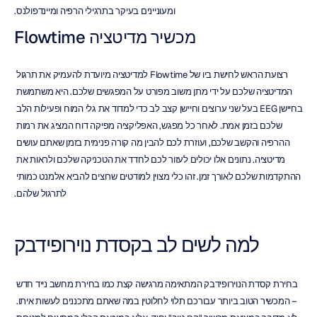
ומעוניינים בעיקר בתרגילי הרפיה ומיינדפולנס.
מכשיר מדיטציה Flowtime
רצועת הראש לחישת ביו של Flowtime למדיטציה מיועדת להעמיק את תרגול 
המדיטציה שלכם על ידי מתן משוב מפורט על המפגשים שלכם. היא משתמשת 
בחיישן EEG בעל שני ערוצים וחיישן קצב לב כדי למדוד את גלי המוח ופעילות הלב 
שלכם בזמן אמת. לאחר כל מפגש, האפליקציה מפיקה דוח המציג את רמות 
ההרפיה והקשב שלכם, ועוזרת לכם להבין מה קורה פנימית בזמן שאתם עושים 
מדיטציה. נתונים אלו יכולים לעזור לכם לחדד את הטכניקה שלכם ולראות את 
ההתקדמות שלכם לאורך זמן. זהו כלי מצוין למודטים שרוצים להביא אלמנט כמותי 
לתרגול שלהם.
למה לשים לב בקסדת נוירופידבק
בחירת קסדת הנוירופידבק המתאימה מרגישה קצת כמו בחירת מחשב נייד חדש 
– המכשיר הטוב ביותר עבורכם תלוי לחלוטין במה שאתם מתכננים לעשות איתו. 