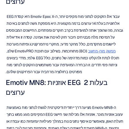
ערוצים
עבור אלו הזקוקים לנתוני מוח מקיפים יותר, ה-Emotiv Epoc X היא קסדת EEG 
אלחוטית בעלת 14 ערוצים ברמה מקצועית. היא מספקת גישה לנתונים באיכות 
גבוהה, מה שהופך אותה למועדפת בקרב חוקרים ומפתחים. החיישנים המבוססים 
על תמיסת מלח מבטיחים חיבור חזק לאיכות אות אמינה. קסדה זו אידיאלית 
ליישומים מתקדמים, כולל מחקר מדעי, מחקרי נוירומרקטינג ופיתוח מערכות 
ממשק מוח-מחשב
 (BCI) מתוחכמות. בשילוב עם תוכנת EmotivPRO שלנו, 
תוכלו לנתח ולהקליט כמות מדהימה של נתונים, כולל EEG גולמי, מדדי ביצועים 
וניתוח פסי תדרים. זו הבחירה המועדפת עבור משתמשים הזקוקים לנתוני מוח 
מפורטים ברזולוציה מרחבית עבור הפרויקטים שלהם.
Emotiv MN8: אוזניות EEG בעלות 2 
ערוצים
ה-Emotiv MN8 מציעה דרך ייחודית ודיסקרטית לגשת לנתוני מוח באמצעות 
עיצוב אוזניות מוכר. אוזניות אלו מכילות שני חיישני EEG המקיימים מגע ממש בתוך 
תעלת האוזן, ומאפשרים איסוף נתונים נוח במהלך פעילויות יומיומיות כמו עבודה או 
נסיעות. ה-MN8 מיועדת ליישומים בעולם האמיתי, ומספקת תובנות לגבי רמות 