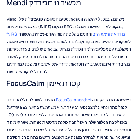
מכשיר נוירופידבק Mendi
Mendi משתמש בטכנולוגיה שונה הנקראת ספקטרוסקופיה פונקציונלית של 
כמעט אינפרא אדום (fNIRS) במקום EEG. במקום למדוד פעילות חשמלית, 
fNIRS מודד את זרימת הדם
 והחמצן בקליפת המוח הקדם-מצחית, הקשורה 
לתפקודים ניהוליים כמו מיקוד וקבלת החלטות. המכשיר הוא רצועת ראש פשוטה 
המשולבת עם אפליקציה לנייד הכוללת משחק שבו אתם שולטים בעזרת פעילות 
המוח שלכם. זרימת דם מוגברת באזור המטרה גורמת לכדור במשחק לעלות. 
משוב חזותי ואינטראקטיבי זה הופך אותו לדרך אינטואיטיבית ומושכת למתחילים 
להתחיל לחקור אימון מוחי.
קסדת אימון FocusCalm
כפי ששמה מרמז, הקסדה 
FocusCalm headset
 מיועדת לעזור לכם ללמוד כיצד 
לנהל מתח ולהגיע למצב נפשי רגוע יותר. היא משתמשת בחיישן EEG יחיד על 
המצח כדי למדוד את פעילות המוח ומתרגמת אותה לציון פשוט מ-0 עד 100 
באפליקציה המלווה שלה. האפליקציה כוללת מדיטציות מונחות, משחקי מיקוד 
ותרגילים המספקים משוב בזמן אמת על המצב המנטלי שלכם. זהו מכשיר פשוט 
ונגיש, מה שהופך אותו לבחירה מצוינת עבור אנשים חדשים בתחום הנוירופידבק 