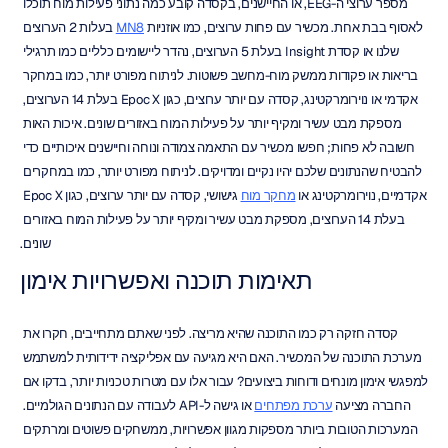
מספר ערוצי ה-EEG, או החיישנים, בקסדה קובע כמה נתוני פעילות מוח תוכלו 
לאסוף בבת אחת. מכשיר עם פחות ערוצים, כמו אוזניות 
MN8
 בעלות 2 הערוצים 
שלנו או קסדת Insight בעלת 5 הערוצים, נהדר ליישומים כלליים כמו תרגילי 
בריאות או פקודות ממשק מוח-מחשב פשוטות. לניתוח מפורט יותר, כמו במחקר 
אקדמי או נוירומרקטינג, קסדה עם יותר ערוצים, כגון Epoc X בעלת 14 הערוצים, 
מספקת מבט עשיר ומקיף יותר על פעילות המוח באזורים שונים. איכות האות 
חשובה לא פחות; חפשו מכשיר עם התאמה צמודה ונוחה וחיישנים איכותיים כדי 
להבטיח שהנתונים שלכם יהיו נקיים ומדויקים. לניתוח מפורט יותר, כמו במחקרים 
אקדמיים, נוירומרקטינג או 
מחקר מוח
 גישושי, קסדה עם יותר ערוצים, כגון Epoc X 
בעלת 14 הערוצים, מספקת מבט עשיר ומקיף יותר על פעילות המוח באזורים 
שונים.
תאימות תוכנה ואפשרויות אימון
קסדה חזקה רק כמו התוכנה שהיא מריצה. לפני שאתם מתחייבים, חקרו את 
מערכת התוכנה של המכשיר. האם היא מגיעה עם אפליקציה ידידותית למשתמש 
למפגשי אימון מונחים ודוחות ביצועים? עבור אלו עם מטרות טכניות יותר, בדקו אם 
החברה מציעה 
ערכת מפתחים
 או גישה ל-API לעבודה עם הנתונים הגולמיים. 
המערכות הטובות ביותר מספקות מגוון אפשרויות, ממשחקים פשוטים ומרתקים 