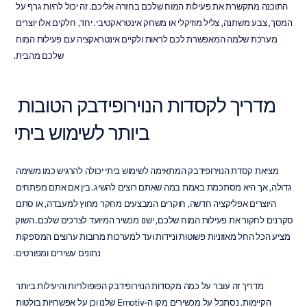
התוכנה מתקשרת את פעילות המוח שלכם בחזרה אליכם. זה יכול להיות גרף על 
המסך, צבע משתנה, צליל מוזיקלי או משחק אינטראקטיבי. יחד, חלקים אלו יוצרים 
מערכת שלמה המאפשרת לכם לראות ולקיים אינטראקציה עם פעילות המוח 
שלכם מהבית.
מדריך לקסדות הנוירופידבק הטובות 
ביותר לשימוש ביתי
מציאת קסדת הנוירופידבק המתאימה לשימוש ביתי יכולה להרגיש כמו משימה 
גדולה, אך היא מסתכמת באמת במה שאתם רוצים להשיג. בין אם אתם מפתחים 
היוצרים אפליקציה חדשה, חוקרים המבצעים מחקר מחוץ למעבדה, או סתם 
סקרנים לחקור את פעילות המוח שלכם, ישנו מכשיר המיועד לצרכים שלכם. השוק 
מציע הכל החל מאוזניות פשוטות וניידות ועד למערכות מרובות ערוצים המספקות 
נתונים עשירים ומפורטים.
מדריך זה עובר על כמה מקסדות הנוירופידבק הפופולריות והיעילות ביותר 
הקיימות. נסתכל על מכשירים מקו ה-Emotiv שלנו וכן על אפשרויות בולטות 