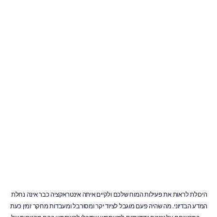
הקשדות
הטובות
ביותר
לאימון
נוירופידבק
ביתי
ומחקר
Emotiv
עודכן
ב
9
בפבר׳
2026
היכולת לראות את פעילות המוח שלכם ולקיים איתה אינטראקציה כבר אינה נחלת 
המדע הבדיוני. מה שהיה פעם מוגבל לציוד יקר ומסורבל ומעבדות מחקר זמין כעת 