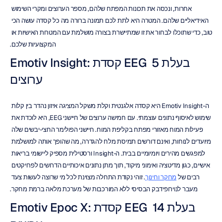
אחרות, ונכסה את תכונות המפתח שלהם, מספר הערוצים ומקרי השימוש 
האידיאליים שלהם. המטרה היא לתת לכם תמונה ברורה מה כל קסדה עושה הכי 
טוב, כדי שתוכלו לבחור את זו שמתיישרת בצורה מושלמת עם המטרות האישיות או 
המקצועיות שלכם.
Emotiv Insight: קסדת EEG בעלת 5 
ערוצים
ה-Emotiv Insight היא קסדה אלגנטית וקלת משקל המציגה איזון נהדר בין קלות 
שימוש לאיסוף נתונים עוצמתי. עם חמישה ערוצים של חיישני EEG, היא לוכדת את 
פעילות המוח מאזורי מפתח בקליפת המוח. חיישני הפולימר החצי-יבשים שלה 
מיועדים לנוחות, ואינם דורשים תמיסת מלח להגדרה, מה שהופך אותה למושלמת 
למפגשים מהירים ויומיומיים בבית. ה-Insight ורסטילית מספיק ליישומי בריאות 
אישיים, כגון מדיטציה ואימוני מיקוד, תוך מתן נתונים איכותיים הדרושים לפרויקטים 
רבים של 
מחקר וחינוך
. זוהי נקודת התחלה מצוינת לכל מי שרוצה לעשות צעד 
מעבר לנוירופידבק הבסיסי ללא המורכבות של מערכת מלאה ברמת מחקר.
Emotiv Epoc X: קסדת EEG בעלת 14 