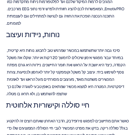
המגיבים לרמות המיקוד שלכם ועד לפלטפורמות ניתוח מתקדמות כמו 
EmotivPRO, המאפשרות לכם להציג חזותית ולפרש זרמי נתוני EEG מורכבים. 
התוכנה הנכונה הופכת את החוויה גם לנגישה למתחילים וגם לעוצמתית 
למומחים.
נוחות, ניידות ועיצוב
סיכוי גבוה יותר שתשתמשו במכשיר שמרגיש טוב לחבוש. נוחות היא קריטית, 
במיוחד עבור מפגשי אימון שיכולים להימשך 20 דקות או יותר. שקלו את משקל 
הקסדה, כיצד היא יושבת על הראש ואת חומר החיישנים. ניידות היא גורם מפתח 
נוסף לשימוש ביתי. עיצוב קל משקל וקומפקטי קל יותר לאחסון ולנסיעות. צורות 
המכשירים משתנות מאוד, מעיצובים מסורתיים מעל הראש ועד לאוזניות 
דיסקרטיות. המטרה היא למצוא מכשיר שמתאים באופן טבעי לשגרה שלכם כך 
שתצפו להשתמש בו, ולא תראו בו מטלה.
חיי סוללה וקישוריות אלחוטית
כאשר אתם מתיישבים למפגש נוירופידבק, הדבר האחרון שאתם רוצים זה להיקטע 
בגלל סוללה ריקה. בדקו את מפרט המכשיר לגבי חיי הסוללה הממוצעים שלו כדי 