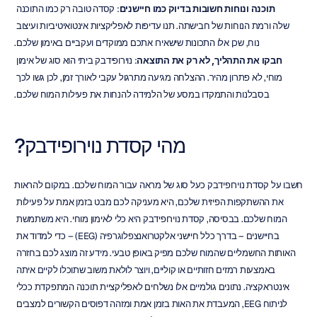
תוכנה ונוחות חשובות בדיוק כמו חיישנים
: קסדה טובה רק כמו התוכנה 
שלה ורמת הנוחות של חבישתה. תנו עדיפות לאפליקציות אינטואיטיביות ועיצוב 
נוח, שכן אלו התכונות שישאירו אתכם ממוקדים ועקביים באימון שלכם.
חבקו את התהליך, לא רק את התוצאה
: נוירופידבק ביתי הוא סוג של אימון 
מוחי, לא פתרון מהיר. ההצלחה מגיעה מתרגול עקבי לאורך זמן, לכן גשו לכך 
בסבלנות והתמקדו במסע של הלמידה להנחות את פעילות המוח שלכם.
מהי קסדת נוירופידבק?
חשבו על קסדת נוירופידבק כעל סוג של מראה עבור המוח שלכם. במקום להראות 
את ההשתקפות הפיזית שלכם, היא מעניקה לכם מבט בזמן אמת על פעילות 
המוח שלכם. בבסיסה, קסדת נוירופידבק היא כלי לאימון מוחי. היא משתמשת 
בחיישנים – בדרך כלל חיישני אלקטרואנצפלוגרפיה (EEG) – כדי למדוד את 
האותות החשמליים שהמוח שלכם מפיק באופן טבעי. מידע זה מוצג לכם בחזרה 
באמצעות רמזים חזותיים או קוליים, ויוצר לולאת משוב שתוכלו לקיים איתה 
אינטראקציה. נתונים גולמיים אלו נשלחים לאפליקציית תוכנה המתפקדת ככלי 
לניתוח EEG, המעבדת את האות בזמן אמת ומזהה דפוסים הקשורים למצבים 