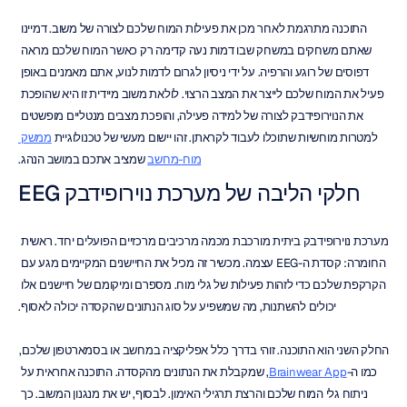
התוכנה מתרגמת לאחר מכן את פעילות המוח שלכם לצורה של משוב. דמיינו 
שאתם משחקים במשחק שבו דמות נעה קדימה רק כאשר המוח שלכם מראה 
דפוסים של רוגע והרפיה. על ידי ניסיון לגרום לדמות לנוע, אתם מאמנים באופן 
פעיל את המוח שלכם לייצר את המצב הרצוי. לולאת משוב מיידית זו היא שהופכת 
את הנוירופידבק לצורה של למידה פעילה, והופכת מצבים מנטליים מופשטים 
למטרות מוחשיות שתוכלו לעבוד לקראתן. זהו יישום מעשי של טכנולוגיית 
ממשק 
מוח-מחשב
 שמציב אתכם במושב הנהג.
חלקי הליבה של מערכת נוירופידבק EEG
מערכת נוירופידבק ביתית מורכבת מכמה מרכיבים מרכזיים הפועלים יחד. ראשית 
החומרה: קסדת ה-EEG עצמה. מכשיר זה מכיל את החיישנים המקיימים מגע עם 
הקרקפת שלכם כדי לזהות פעילות של גלי מוח. מספרם ומיקומם של חיישנים אלו 
יכולים להשתנות, מה שמשפיע על סוג הנתונים שהקסדה יכולה לאסוף.
החלק השני הוא התוכנה. זוהי בדרך כלל אפליקציה במחשב או בסמארטפון שלכם, 
כמו ה-
Brainwear App
, שמקבלת את הנתונים מהקסדה. התוכנה אחראית על 
ניתוח גלי המוח שלכם והרצת תרגילי האימון. לבסוף, יש את מנגנון המשוב. כך 