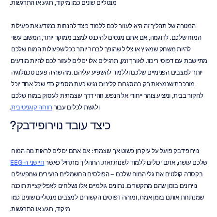
מנטליים שונים כמו מיקוד, רוגע או התרגשות.
המטרה של תהליך זה היא לעזור לכם ללמוד כיצד להנחות במודע את פעילות 
המוח שלכם. לדוגמה, אם אתם מנסים להיכנס למצב ממוקד יותר, המשוב עשוי 
להיות משחק שמאיץ או צליל שהופך לברור יותר ככל שפעילות המוח שלכם 
מתיישבת עם דפוסי ריכוז. לאורך זמן, תרגילים אלו יכולים לעזור לכם להיות מודעים 
יותר למצבים הפנימיים שלכם וללמוד להשפיע עליהם. מה שהיה פעם טכנולוגיה 
מורכבת שנמצאת רק במסגרות קליניות נגיש כעת מספיק כדי שכל אחד יוכל 
לחקור בבית, ומציע צוהר ייחודי אל הנפש. זוהי דרך עוצמתית לעסוק במוח שלכם 
ולגשת לכלים עבור 
רווחה קוגניטיבית
.
כיצד עובד נוירופידבק?
נוירופידבק פועל על עיקרון פשוט אך עוצמתי: אם אתם יכולים לראות מה המוח 
שלכם עושה, אתם יכולים ללמוד לשנות זאת. התהליך מתחיל כאשר 
חיישני ה-EEG
בקסדה קולטים את גלי המוח שלכם – הפולסים החשמליים הזעירים שמפעילים 
נוירונים בזמן שהם מתקשרים. נתונים גולמיים אלו נשלחים לאפליקציית תוכנה 
שמנתחת אותם בזמן אמת, ומזהה דפוסים הקשורים למצבים מנטליים שונים כמו 
מיקוד, רוגע או התרגשות.