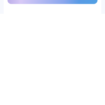
מוצר
חומרה
Epoc X
Flex 2 Saline
Flex 2 Gel
Insight
MN8
אביזרים
תוכנה
Emotiv Studio
EmotivPRO
Emotiv Play
EmotivBCI
BrainViz
Launcher
Brainwear App
פתרונות
מחקר אקדמי