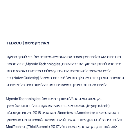
דוק
טראן
עודכן
ב
31
באוק׳
2017
מאת ניק טיטוס | TEDxCU
ניק טיטוס הוא תלמיד תיכון שעבד עם השותפים-מייסדים שלו כדי להפוך פרויקט 
יריד מדע לפתרון לשיתוק. החברה שלהם, Myonic Technologies, יצרה מכשיר 
לביש המאפשר למשתמשים עם שיתוק לשלוט בשריריהם באמצעות כוח 
המחשבה. הוא דן כיצד ניצל הלך רוח של "סקרנות תמימה" (Naive Curiosity) כדי 
לפצות על חוסר בניסיון ובמשאבים במטרה לפתור בעיה בלתי פתירה.
ניק טיטוס הוא המנכ"ל והשותף-מייסד של Myonic Technologies 
(myopic.tech), סטארט-אפ ביו-רפואי הממוקם בבולדר ובוגר של מאיץ 
הסטארט-אפים Boomtown Accelerator. מאז אביב 2016, ניק וצוותו, שכולם 
תלמידי כיתה י"ב בתיכון, פיתחו מכשיר לביש המאפשר לאנשים החיים עם שיתוק 
לזוז. לאחרונה, ניק השתתף בפסגת ת'יל 2017 (Thiel Summit), ב-MedTech 