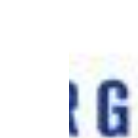
ה
X
Emotiv
עודכן
ב
13
בינו׳
020