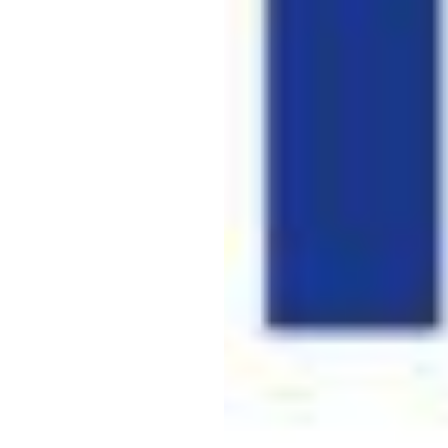
טא
ומנכ
ת