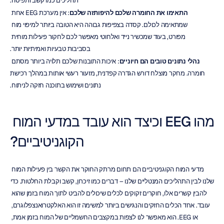
תהליכים כמו קשב ותפיסה.
התאימו את החומרה שלכם להיפותזה שלכם
: אין מערכת EEG אחת 
שמתאימה לכולם. קסדה בצפיפות גבוהה היא הטובה ביותר למיפוי מוח 
מפורט, בעוד שמכשיר נייד ואלחוטי מאפשר לכם לחקור פעילות מוחית 
בסביבות טבעיות ואמיתיות יותר.
נהלי נתונים טובים הם חיוניים
: איכות התובנות שלכם תלויה ביותר מסתם 
חומרה. מחקר מוצלח דורש הגדרה קפדנית, מזעור רעשי אותות במהלך רכישת 
נתונים ושימוש בתוכנה חזקה לניתוח.
מהו EEG וכיצד הוא עובד במדעי המוח 
הקוגניטיביים?
מדעי המוח הקוגניטיביים הם תחום מרתק החוקר את הקשר בין פעילות המוח 
שלנו לבין התהליכים המנטליים שלנו – דברים כמו זיכרון, קשב וקבלת החלטות. כדי 
להבין קשרים אלו, חוקרים זקוקים לכלים שיכולים להביט לתוך המוח בזמן שהוא 
עובד. אחד הכלים החזקים והנגישים ביותר למשימה זו הוא האלקטרואנצפלוגרם, 
או EEG. הוא מאפשר לנו לצפות במקצבים החשמליים של המוח בזמן אמת, 