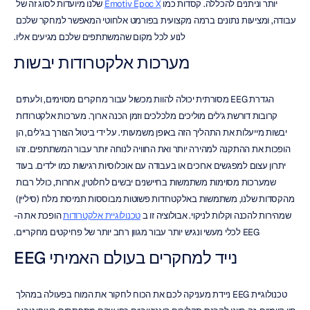
יותר וניתנים להכללה. קסדות כמו 
Emotiv Epoc X
 שלנו מיועדות לסוג זה של 
עבודה, ומציעות נתונים ברמה מקצועית בפורמט אלחוטי המאפשר למחקר שלכם 
לנוע לכל מקום שהמשתתפים שלכם מגיעים אליו.
מערכות אלקטרודות יבשות
הגדרת EEG מסורתית יכולה להוות מכשול עבור מחקרים מסוימים, ולעתים 
קרובות דורשת ג'לים מוליכים מלכלכים וזמן הכנה ארוך. מערכות אלקטרודות 
יבשות מייעלות את התהליך הזה באופן משמעותי. על ידי ביטול הצורך בג'לים, הן 
הופכות את ההתקנה למהירה יותר ואת החוויה לנוחה יותר עבור המשתתפים. זהו 
יתרון עצום למפגשים ארוכים או בעבודה עם אוכלוסיות רגישות כמו ילדים. בעוד 
שמערכות מסוימות משתמשות בחיישנים יבשים לחלוטין, אחרות, כולל רבות 
מהקסדות שלנו, משתמשות באלקטרודות פשוטות מבוססות תמיסת מלח (סיליין) 
שמהירות להכנה וקלות לניקוי. אבולוציה זו ב 
טכנולוגיית אלקטרודות
 הופכת את ה-
EEG לכלי מעשי ונגיש יותר עבור מגוון רחב יותר של פרויקטים מחקריים.
EEG נייד למחקרים בעולם האמיתי
טכנולוגיית EEG ניידת מעניקה לכם את הכוח לחקור את המוח בפעולה במהלך 