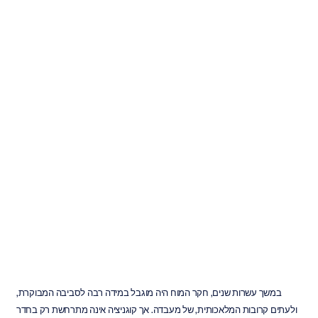
כיצד
לבחור
מערכות
EEG
עבור
מדעי
המוח
הקוגניטיביים
Emotiv
עודכן
ב
17
בדצמ׳
2025
במשך עשרות שנים, חקר המוח היה מוגבל במידה רבה לסביבה המבוקרת, 
ולעתים קרובות המלאכותית, של מעבדה. אך קוגניציה אינה מתרחשת רק בחדר 