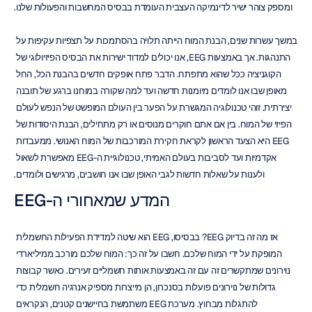
ומספק צוהר ישיר לדינמיקה העצבית העומדת בבסיס המחשבות והפעולות שלנו.
במשך עשרות שנים, הבנת המוח הייתה תלויה בהסתמכות על תצפיות עקיפות על 
התנהגות. אך באמצעות EEG, אנו יכולים למדוד ישירות את הבסיס הפיזיולוגי של 
הקוגניציה ככל שהוא מתפתח. הדבר פתח אופקים חדשים בהבנת הכל, החל 
מאופן שבו אנו לומדים מיומנות חדשה ועד למה שקורה במוחנו ברגע של תובנה 
יצירתית. זוהי טכנולוגיה המגשרת על הפער בין העולם המופשט של הנפש לעולם 
הפיזי של המוח. בין אם אתם חוקרים מנוסים או רק מתחילים, הבנת היסודות של 
EEG היא הצעד הראשון לקראת חקירת המורכבות של המוח האנושי. ממעבדות 
אקדמיות ועד לסביבות בעולם האמיתי, טכנולוגיית ה-EEG מאפשרת לשאול 
ולענות על שאלות חדשות לגבי האופן שבו אנו חושבים, מרגישים ולומדים.
המדע שמאחורי ה-EEG
אז מה זה בדיוק EEG? בבסיסו, EEG הוא שיטה למדידת הפעילות החשמלית 
המופקת על ידי המוח שלכם. חשבו על זה כך: המוח שלכם מורכב ממיליארדי 
נוירונים שמתקשרים זה עם זה באמצעות אותות חשמליים זעירים. כאשר קבוצות 
גדולות של נוירונים פועלות בסנכרון, הן מייצרות מספיק אנרגיה חשמלית כדי 
להתגלות מבחוץ. מערכת EEG משתמשת בחיישנים קטנים, הנקראים 