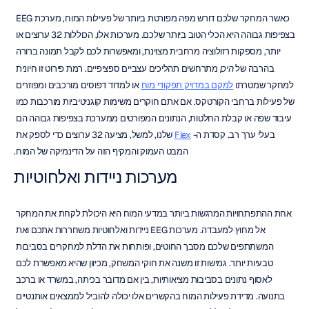
כאשר המחקר שלכם דורש מפה מפורטת ביותר של פעילות המוח, מערכת EEG 
בצפיפות גבוהה היא הכלי הטוב ביותר שלכם. מערכות אלו, הכוללות 32 ערוצים או 
יותר, מספקות רזולוציה מרחבית מצוינת, ומאפשרות לכם לקבל תמונה ברורה 
בהרבה של 
היכן
 מתרחשים תהליכים עצביים ספציפיים. רמת פירוט זו חיונית 
למחקר שמטרתו 
למקם במדויק תפקודי מוח
 או למדוד דפוסים מורכבים ומפוזרים 
של פעילות ברחבי הקורטקס. אם אתם חוקרים משימות קוגניטיביות מורכבות כמו 
עיבוד שפה או קבלת החלטות, הנתונים המפורטים ממערכת בצפיפות גבוהה הם 
בעלי ערך רב. קסדת ה- 
Flex
 שלנו, למשל, מציעה 32 ערוצים כדי לספק את 
המבט העמוק והמקיף הזה על הדינמיקה של המוח.
מערכות ניידות ואלחוטיות
אחת ההתפתחויות המרגשות ביותר במדעי המוח היא היכולת לקחת את המחקר 
אל מחוץ למעבדה. מערכות EEG ניידות ואלחוטיות משחררות אתכם ואת 
המשתתפים שלכם מסבך החוטים, ופותחות את הדלת למחקרים בסביבות 
טבעיות יותר. גמישות זו משנה את חוקי המשחק, מכיוון שהיא מאפשרת לכם 
לאסוף נתונים בסביבות מציאותיות, בין אם מדובר בכיתה, במשרד או ברכב 
בתנועה. מדידת פעילות המוח בהקשרים אלו יכולה להוביל לממצאים אותנטיים 