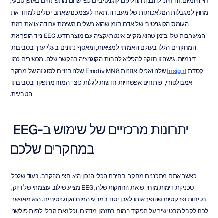
חיי היומיום. זה חיוני להבנת תהליכים קוגניטיביים כפי שהם מתפתחים באופן טבעי, 
מחוץ למגבלות המלאכותיות של מעבדה. תארו לעצמכם שאתם יכולים למדוד את 
העומס הקוגניטיבי של אדם בזמן שהוא משלים משימת עבודה או את רמת 
המעורבות שלו בזמן שהוא מקיים אינטראקציה עם מוצר חדש. EEG נייד הופך את 
המחקרים הללו בעולם האמיתי למציאות, ומאסף נתונים בעלי ערך בסביבות 
דינמיות. גישה זו חזקה להפליא להבנת הקוגניציה בהקשר שלה. מכשירים כמו 
קסדת 
Insight
 שלנו ואפילו אוזניות Emotiv MN8 שלנו בנויים לסוג זה של מחקר 
אמבולטורי, ופותחים אפשרויות חדשות לגלות כיצד המוח מתפקד בסביבתו 
הטבעית.
יתרונות מרכזיים של שימוש ב-EEG 
במחקרים שלכם
כאשר אתם מתכננים מחקר, בחירת הכלי הנכון היא חצי מהקרב. בעוד שלכל 
טכניקת דימות מוחי יש את החוזקות שלה, EEG מציע שילוב עוצמתי של דיוק, 
בטיחות ופרקטיות שהופך אותו לאבן יסוד במדעי המוח הקוגניטיביים. הוא מאפשר 
לכם לקבל מבט ישיר על תפקוד המוח בתזמון מדהים, וכל זאת מבלי להיות פולשני 