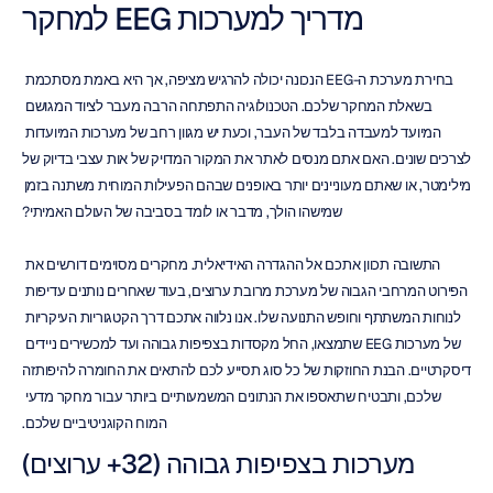
מדריך למערכות EEG למחקר
בחירת מערכת ה-EEG הנכונה יכולה להרגיש מציפה, אך היא באמת מסתכמת 
בשאלת המחקר שלכם. הטכנולוגיה התפתחה הרבה מעבר לציוד המגושם 
המיועד למעבדה בלבד של העבר, וכעת יש מגוון רחב של מערכות המיועדות 
לצרכים שונים. האם אתם מנסים לאתר את המקור המדויק של אות עצבי בדיוק של 
מילימטר, או שאתם מעוניינים יותר באופנים שבהם הפעילות המוחית משתנה בזמן 
שמישהו הולך, מדבר או לומד בסביבה של העולם האמיתי?
התשובה תכוון אתכם אל ההגדרה האידיאלית. מחקרים מסוימים דורשים את 
הפירוט המרחבי הגבוה של מערכת מרובת ערוצים, בעוד שאחרים נותנים עדיפות 
לנוחות המשתתף וחופש התנועה שלו. אנו נלווה אתכם דרך הקטגוריות העיקריות 
של מערכות EEG שתמצאו, החל מקסדות בצפיפות גבוהה ועד למכשירים ניידים 
דיסקרטיים. הבנת החוזקות של כל סוג תסייע לכם להתאים את החומרה להיפותזה 
שלכם, ותבטיח שתאספו את הנתונים המשמעותיים ביותר עבור מחקר מדעי 
המוח הקוגניטיביים שלכם.
מערכות בצפיפות גבוהה (32+ ערוצים)