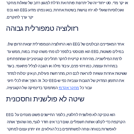
או יקר מדי. סט ייחודי זה של יתרונות פותח את הדלת למגוון רחב של שאלות מחקר 
ואוכלוסיות שאולי לא יהיו נגישות בשיטות אחרות. בואו נפרט מדוע EEG הוא נכס 
יקר ערך לחוקרים.
רזולוציה טמפורלית גבוהה
אחד המאפיינים הבולטים של EEG הוא הרזולוציה הטמפורלית יוצאת הדופן שלו. 
במילים פשוטות, EEG הוא פנטסטי בלספר לנו 
מתי
 משהו קורה במוח, ממש עד 
לרמת המילישנייה. מהירות זו קריטית לחקר תהליכים קוגניטיביים שמתפתחים 
במהירות עצומה, כמו זיהוי פנים, עיבוד מילה או תגובה לצליל פתאומי. בעוד 
ששיטות אחרות עשויות להראות לכם 
היכן
 מתרחשת פעילות, הן אינן יכולות למדוד 
את התזמון המדויק של תגובות עצביות כפי ש-EEG יכול. זה הופך אותו לכלי חיוני 
עבור כל 
מחקר אקדמי
 המתמקד בדינמיקה של הקוגניציה.
שיטה לא פולשנית וחסכונית
EEG הוא טכניקה לא פולשנית לחלוטין, כלומר החיישנים פשוט מונחים על 
הקרקפת כדי לקלוט אותות חשמליים. שום דבר אינו חודר לגוף, מה שהופך אותה 
לאפשרות בטוחה ונוחה למשתתפים בכל הגילאים. זהו יתרון עצום למחקר 