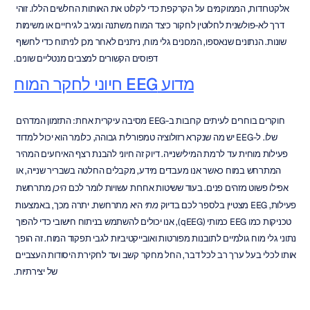
אלקטרודות, הממוקמים על הקרקפת כדי לקלוט את האותות החלשים הללו. זוהי 
דרך לא-פולשנית לחלוטין לחקור כיצד המוח משתנה ומגיב לגירויים או משימות 
שונות. הנתונים שנאספו, המכונים גלי מוח, ניתנים לאחר מכן לניתוח כדי לחשוף 
דפוסים הקשורים למצבים מנטליים שונים.
מדוע EEG חיוני לחקר המוח
חוקרים בוחרים לעיתים קרובות ב-EEG מסיבה עיקרית אחת: התזמון המדהים 
שלו. ל-EEG יש מה שנקרא רזולוציה טמפורלית גבוהה, כלומר הוא יכול למדוד 
פעילות מוחית עד לרמת המילישנייה. דיוק זה חיוני להבנת רצף האירועים המהיר 
המתרחש במוח כאשר אנו מעבדים מידע, מקבלים החלטה בשבריר שנייה, או 
אפילו פשוט מזהים פנים. בעוד ששיטות אחרות עשויות לומר לכם 
היכן
 מתרחשת 
פעילות, EEG מצטיין בלספר לכם בדיוק 
מתי
 היא מתרחשת. יתרה מכך, באמצעות 
טכניקות כמו EEG כמותי (qEEG), אנו יכולים להשתמש בניתוח חישובי כדי להפוך 
נתוני גלי מוח גולמיים לתובנות מפורטות ואובייקטיביות לגבי תפקוד המוח. זה הופך 
אותו לכלי בעל ערך רב לכל דבר, החל מחקר קשב ועד לחקירת היסודות העצביים 
של יצירתיות.