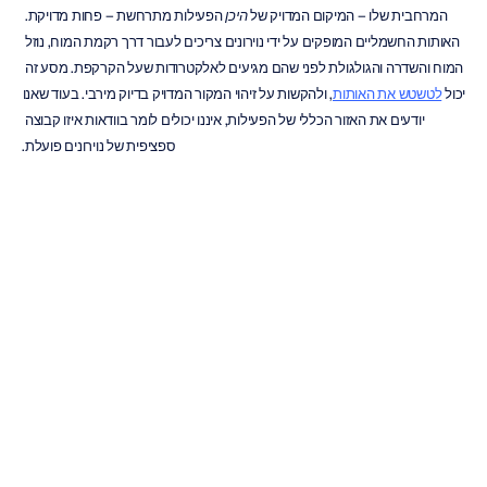
המרחבית שלו – המיקום המדויק של 
היכן
 הפעילות מתרחשת – פחות מדויקת. 
האותות החשמליים המופקים על ידי נוירונים צריכים לעבור דרך רקמת המוח, נוזל 
המוח והשדרה והגולגולת לפני שהם מגיעים לאלקטרודות שעל הקרקפת. מסע זה 
יכול 
לטשטש את האותות
, ולהקשות על זיהוי המקור המדויק בדיוק מירבי. בעוד שאנו 
יודעים את האזור הכללי של הפעילות, איננו יכולים לומר בוודאות איזו קבוצה 
ספציפית של נוירונים פועלת.
התמודדות עם רעשי אותות וארטיפקטים
קסדת ה-EEG שלכם מיועדת לקלוט אותות חשמליים זעירים מהמוח, אך היא 
יכולה גם לקלוט רעש חשמלי ממקורות אחרים. אותות לא רצויים אלו נקראים 
ארטיפקטים (הפרעות), והם יכולים להגיע מכל מקום: מצמוצי עיניים, הידוק 
לסתות, מתח שרירים, או אפילו הפרעות חשמליות מציוד סמוך. חלק נכבד מכל 
ניתוח EEG כולל תהליך קפדני של ניקוי נתונים כדי לזהות ולהסיר ארטיפקטים אלו. 
ללא שלב זה, הרעש יכול בקלות למסך את פעילות המוח שאתם מנסים לחקור, 
ולהוביל לתוצאות מעוותות. תוכנת EmotivPRO שלנו כוללת תכונות שיסייעו לכם 
לנהל ולסנן ארטיפקטים אלו במהלך הניתוח.
האתגר שבפרשנות הנתונים