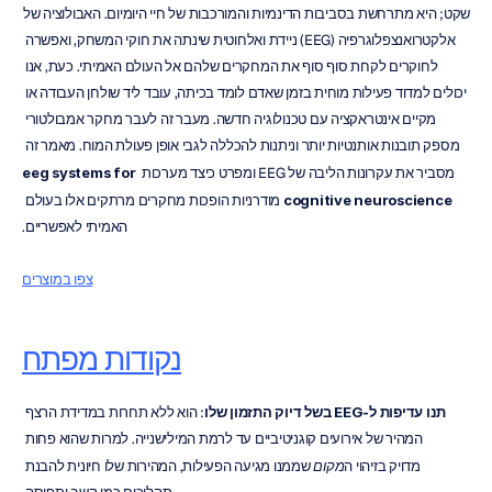
שקט; היא מתרחשת בסביבות הדינמיות והמורכבות של חיי היומיום. האבולוציה של 
אלקטרואנצפלוגרפיה (EEG) ניידת ואלחוטית שינתה את חוקי המשחק, ואפשרה 
לחוקרים לקחת סוף סוף את המחקרים שלהם אל העולם האמיתי. כעת, אנו 
יכולים למדוד פעילות מוחית בזמן שאדם לומד בכיתה, עובד ליד שולחן העבודה או 
מקיים אינטראקציה עם טכנולוגיה חדשה. מעבר זה לעבר מחקר אמבולטורי 
מספק תובנות אותנטיות יותר וניתנות להכללה לגבי אופן פעולת המוח. מאמר זה 
מסביר את עקרונות הליבה של EEG ומפרט כיצד מערכות 
eeg systems for 
cognitive neuroscience
 מודרניות הופכות מחקרים מרתקים אלו בעולם 
האמיתי לאפשריים.
צפו במוצרים
נקודות מפתח
תנו עדיפות ל-EEG בשל דיוק התזמון שלו
: הוא ללא תחרות במדידת הרצף 
המהיר של אירועים קוגניטיביים עד לרמת המילישנייה. למרות שהוא פחות 
מדויק בזיהוי ה
מקום
 שממנו מגיעה הפעילות, המהירות שלו חיונית להבנת 