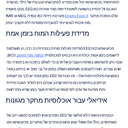
התפתחותי, מכיוון שהוא יעיל ואינו מפריע להתנהגותו הטבעית של הילד. מנקודת 
מבט מעשית, EEG הוא גם זול יחסית בהשוואה לשיטות דימות מוחי אחרות כמו 
 שלנו הופכות מחקר 
Emotiv Epoc X
fMRI או MEG. מערכות ניידות כמו קסדת 
מוח איכותי לנגיש יותר למעבדות ומוסדות ללא תקציבי עתק.
מדידת פעילות המוח בזמן אמת
מכיוון שמערכות EEG מודדות פעילות מוחית במהירות כה רבה, הן מושלמות 
ליישומים בזמן אמת. יכולת זו היא הבסיס לטכנולוגיית 
ממשק מוח-מחשב
 (BCI), 
שבה ניתן להשתמש באותות העצביים של אדם כדי לשלוט בתוכנה או בחומרה כפי 
שהם נוצרים. תארו לעצמכם משתמש השולט בסמן על גבי מסך או ברחפן באוויר 
באמצעות פעילות המוח שלו – זהו הכוח של EEG בזמן אמת. יש לכך גם יישומים 
מרתקים בתחומים כמו נוירומרקטינג, שבהם ניתן למדוד תגובה מיידית 
ותת-מודעת של אדם לפרסומת או לחוויית מוצר בזמן שהיא מתרחשת.
אידיאלי עבור אוכלוסיות מחקר מגוונות
הבטיחות והאופי הלא פולשני של EEG הופכים אותו למתאים למגוון רחב של 
משתתפים, כולל אלו שאולי יוצאו מסוגים אחרים של מחקרים. מכיוון שהוא אינו 