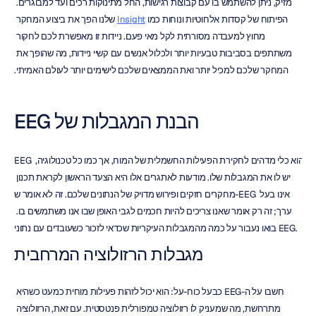
מזיק, ניתן להשתמש בו עם קבוצות רגישות, החל מתינוקות רכים ועד למבוגרים. 
הפיתוח של קסדות אלחוטיות ונוחות כמו 
Insight
 שלנו הפך את ביצוע המחקר 
מחוץ למעבדה מסורתית לקל מאי פעם. ניידות זו מאפשרת לכם לחקור 
משתתפים בסביבות טבעיות יותר ולכלול אנשים עם קשיי ניידות, מה שהופך את 
המחקר שלכם למכיל יותר ואת הממצאים שלכם לישימים יותר לעולם האמיתי.
הבנת המגבלות של EEG
EEG הוא כלי מדהים לחקירת הפעילות החשמלית של המוח, אך כמו כל טכנולוגיה, 
יש לו את המגבלות שלו. מודעות לאתגרים אלו היא הצעד הראשון לקראת תכנון 
מחקרים חזקים ופירוש מדויק של הנתונים שלכם. זה לא אומר ש-EEG אינו בעל 
ערך; זה רק אומר שאנו צריכים להיות חכמים לגבי האופן שבו אנו משתמשים בו. 
בואו נעבור על כמה מהמגבלות העיקריות שכדאי לזכור כשעובדים עם נתוני EEG.
מגבלות הרזולוציה המרחבית
חשבו על ה-EEG כבעל כוח-על: הוא יכול לזהות פעילות מוחית כמעט כשהיא 
מתרחשת, מה שמעניק לו רזולוציה טמפורלית פנטסטית. עם זאת, הרזולוציה 