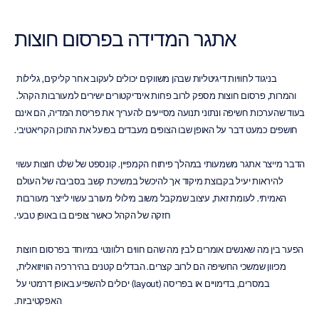
אתגר המדידה בפרסום חוצות
בניגוד לחוויות דיגיטליות שבהן משווקים יכולים לעקוב אחר קליקים, גלילות 
והמרות, פרסום חוצות מספק לרוב פחות אינדיקטורים ישירים למעורבות הקהל. 
בעוד שהערכות חשיפה ונתוני תנועה מסייעים להעריך את פריסת המדיה, הם אינם 
חושפים כמעט דבר על האופן שבו הצופים מעבדים בפועל את התוכן הקריאטיבי.
הדבר מייצר אתגר משמעותי במהלך פיתוח הקמפיין. קונספט של שלט חוצות עשוי 
להיראות יעיל בקבוצת מיקוד אך להיכשל במשיכת קשב בסביבה של העולם 
האמיתי. לעומת זאת, עיצוב שמקבל משוב מילולי מעורב עשוי לייצר מעורבות 
חזקה של הקהל כאשר צופים בו באופן טבעי.
הפער בין מה שאנשים אומרים לבין מה שהם חווים רלוונטי במיוחד בפרסום חוצות 
מכיוון שמשכי החשיפה הם לרוב קצרים. הבדלים קטנים בהיררכיה הוויזואלית, 
במסרים, בדימויים או בפריסה (layout) יכולים להשפיע באופן דרמטי על 
האפקטיביות.