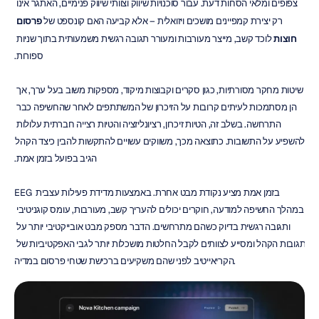
צפופים ומלאי הסחות דעת. עבור סוכנויות שיווק וצוותי שיווק פנימיים, האתגר אינו 
רק יצירת קמפיינים מושכים ויזואלית – אלא קביעה האם קונספט של 
פרסום 
חוצות
 לוכד קשב, מייצר מעורבות ומעורר תגובה רגשית משמעותית בתוך שניות 
ספורות.
שיטות מחקר מסורתיות, כגון סקרים וקבוצות מיקוד, מספקות משוב בעל ערך, אך 
הן מסתמכות לעיתים קרובות על הזיכרון של המשתתפים לאחר שהחשיפה כבר 
התרחשה. בשלב זה, הטיות זיכרון, רציונליזציה והטיות רצייה חברתית עלולות 
להשפיע על התשובות. כתוצאה מכך, משווקים עשויים להתקשות להבין כיצד הקהל 
הגיב בפועל בזמן אמת.
EEG בזמן אמת מציע נקודת מבט אחרת. באמצעות מדידת פעילות עצבית 
במהלך החשיפה למודעה, חוקרים יכולים להעריך קשב, מעורבות, עומס קוגניטיבי 
ותגובה רגשית בדיוק כשהם מתרחשים. הדבר מספק מבט אובייקטיבי יותר על 
תגובות הקהל ומסייע לצוותים לקבל החלטות מושכלות יותר לגבי האפקטיביות של 
הקריאייטיב לפני שהם משקיעים ברכישת שטחי פרסום במדיה.