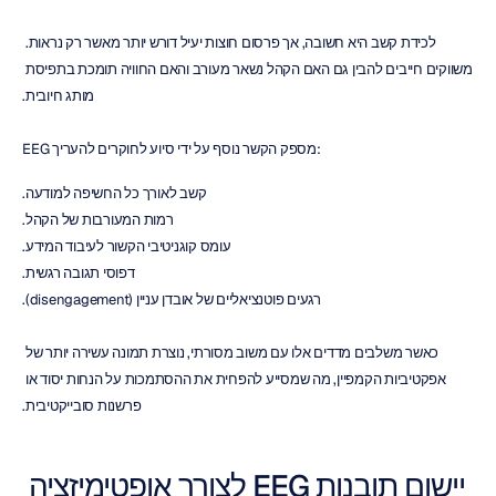
לכידת קשב היא חשובה, אך פרסום חוצות יעיל דורש יותר מאשר רק נראות. 
משווקים חייבים להבין גם האם הקהל נשאר מעורב והאם החוויה תומכת בתפיסת 
מותג חיובית.
EEG מספק הקשר נוסף על ידי סיוע לחוקרים להעריך:
קשב לאורך כל החשיפה למודעה.
רמות המעורבות של הקהל.
עומס קוגניטיבי הקשור לעיבוד המידע.
דפוסי תגובה רגשית.
רגעים פוטנציאליים של אובדן עניין (disengagement).
כאשר משלבים מדדים אלו עם משוב מסורתי, נוצרת תמונה עשירה יותר של 
אפקטיביות הקמפיין, מה שמסייע להפחית את ההסתמכות על הנחות יסוד או 
פרשנות סובייקטיבית.
יישום תובנות EEG לצורך אופטימיזציה 