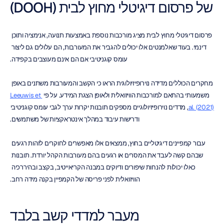
של פרסום דיגיטלי מחוץ לבית (DOOH)
פרסום דיגיטלי מחוץ לבית מציג מורכבות נוספת באמצעות תנועה, אנימציה ותוכן 
דינמי. בעוד שאלמנטים אלו יכולים להגביר את המעורבות, הם עלולים גם ליצור 
עומס קוגניטיבי אם הם אינם מעוצבים בקפידה.
מחקרים הכוללים מדידה נוירופיזיולוגית הראו כי הקשב והמעורבות משתנים באופן 
משמעותי בהתאם למורכבות הוויזואלית ולאופן הצגת המידע. על פי 
Leeuwis et 
al. (2021)
, מדדים נוירופיזיולוגיים מספקים תובנות יקרות ערך לגבי עומס קוגניטיבי 
ודרישות עיבוד במהלך אינטראקציות של משתמשים.
עבור קמפיינים דיגיטליים בחוץ, ממצאים אלו מאפשרים לחוקרים לזהות רגעים 
שבהם קשה לעבד את המסרים או רגעים בהם מעורבות הקהל יורדת. תובנות 
כאלו יכולות להנחות שיפורים ודיוקים במבנה הקריאייטיב, בקצב ובהיררכיה 
הוויזואלית לפני פריסה של הקמפיין בקנה מידה רחב.
מעבר למדדי קשב בלבד