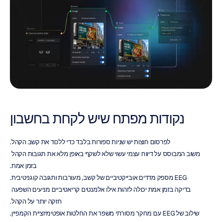
נקודות מפתח שיש לקחת בחשבון
לפרסום חוצות יש שניות ספורות בלבד כדי ללכוד את קשב הקהל.
משוב המבוסס על דיווח עצמי עשוי שלא לשקף באופן מלא את תגובות הקהל 
בזמן אמת.
EEG מספק מדדים אובייקטיביים של קשב, מעורבות ותגובה קוגניטיבית.
בדיקה בזמן אמת יכולה לזהות אילו אלמנטים קריאטיביים מניעים השפעה 
חזקה יותר על הקהל.
שילוב של EEG עם מחקר מסורתי משפר את החלטות אופטימיזציית הקמפיין.