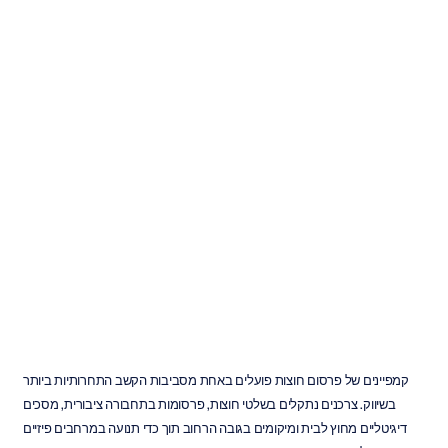
כיצד
EEG
מודד
תגובות
בזמן
אמת
לפרסום
חוצות
ה.ב.
דוראן
עודכן
ב
10
ביוני
2026
קמפיינים של פרסום חוצות פועלים באחת מסביבות הקשב התחרותיות ביותר 
בשיווק. צרכנים נתקלים בשלטי חוצות, פרסומות בתחבורה ציבורית, מסכים 
דיגיטליים מחוץ לבית ומיקומים בגובה הרחוב תוך כדי תנועה במרחבים פיזיים 