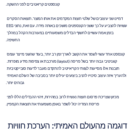
קונספטים קריאטיביים לפני ההשקה.
דמיינו שני עיצובים של שלטי חוצות המקדמים את אותו המוצר. תוצאות הסקרים 
עשויות להצביע על כך ששני הקונספטים מושכים באותה מידה. עם זאת, נתוני EEG 
בזמן אמת עשויים לחשוף הבדלים משמעותיים במעורבות הקהל במהלך 
החשיפה.
קונספט אחד עשוי לשמר את הקשב לאורך זמן רב יותר, בעוד שהשני מייצר עומס 
קוגניטיבי גבוה יותר בשל פריסה (layout) מורכבת או צפיפות מידע מופרזת. 
תובנות אלו מסייעות לצוותי הקריאייטיב להתקדם מעבר לדעות סובייקטיביות 
ולהעריך איזה עיצוב סיכוייו להניב ביצועים יעילים יותר בסביבה של העולם האמיתי 
גבוהים יותר.
מכיוון שצריכת פרסום חוצות נעשית לרוב במהירות, זיהוי ההבדלים הללו לפני 
פריסת המדיה יכול לשפר באופן משמעותי את תוצאות הקמפיין.
דוגמה מהעולם האמיתי: הערכת חוויות 