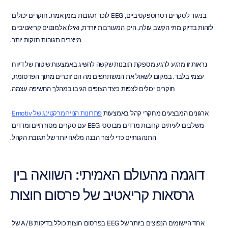
בניגוד לסקרים רטרוספקטיביים, EEG לוכד תגובות בזמן אמת. חוקרים יכולים 
לזהות בדיוק מתי הקשב עולה, היכן המעורבות יורדת, ואילו אלמנטים קריאטיביים 
מייצרים תגובות חזקות יותר.
נראות זו מרגע לרגע מספקת תובנות שקשה להשיג באמצעות שיטות של דיווח 
עצמי בלבד. במקום לשאול את המשתתפים מה הם זוכרים מתוך הפרסומת, 
חוקרים יכולים לצפות כיצד הצופים הגיבו במהלך החשיפה עצמה.
ארגונים המבצעים מחקרי קהל באמצעות 
פתרונות הנוירומרקטינג של Emotiv
משלבים לעיתים קרובות מדדים מבוססי EEG עם סקרים מסורתיים ומדדים 
התנהגותיים כדי ליצור הבנה מלאה יותר של תגובת הקהל.
דוגמה מהעולם האמיתי: השוואה בין 
גרסאות קריאטיב של פרסום חוצות
אחד היישומים הנפוצים ביותר של EEG בפרסום חוצות כולל בדיקות A/B של 