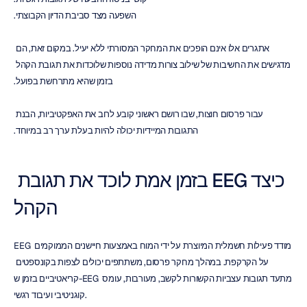
השפעה מצד סביבת הדיון הקבוצתי.
אתגרים אלו אינם הופכים את המחקר המסורתי ללא יעיל. במקום זאת, הם 
מדגישים את החשיבות של שילוב צורות מדידה נוספות שלוכדות את תגובת הקהל 
בזמן שהיא מתרחשת בפועל.
עבור פרסום חוצות, שבו רושם ראשוני קובע לרוב את האפקטיביות, הבנת 
התגובות המיידיות יכולה להיות בעלת ערך רב במיוחד.
כיצד EEG בזמן אמת לוכד את תגובת 
הקהל
EEG מודד פעילות חשמלית המיוצרת על ידי המוח באמצעות חיישנים הממוקמים 
על הקרקפת. במהלך מחקר פרסום, משתתפים יכולים לצפות בקונספטים 
קריאטיביים בזמן ש-EEG מתעד תגובות עצביות הקשורות לקשב, מעורבות, עומס 
קוגניטיבי ועיבוד רגשי.