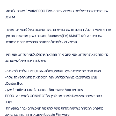
אנו נרגשים להכריז על שרוג קושחה עבור ה-Emotiv EPOC Flex שלכם, לגרסה 
0xF14.
שדרוג חינמי זה כולל תמיכה חדשה בחיישן התנועה המובנה בעל 9 הצירים, משפר 
את חיבור ה-Bluetooth(TM) SMART 4.0, ומשפר באופן משמעותי את זמן 
הביצוע והיעילות של המסננים הפנימיים ואיכות הנתונים.
כדי להתקין את השדרוג, אנא עקבו אחר ההוראות שלהלן. לפני השדרוג, אנא ודאו 
שיש לכם חיבור פעיל לאינטרנט.
פשוט חברו את יחידת ה-Control Box של ה-EPOC Flex שלכם ליציאת ה-
USB במחשב באמצעות כבל הטעינה והפעילו את מתג ההפעלה של ה-
Control Box.
פתח את Brainwear App והתחבר לחשבון ה-Emotiv שלך.
בחר בלשונית Devices ולאחר מכן לחץ על CONNECT למכשיר ה-EPOC 
Flex.
מתפריט המכשיר (שלוש הנקודות מימין לרשימת המכשירים) בחר באפשרות 
Update Firmware ועקוב אחר ההנחיות בתפריט.