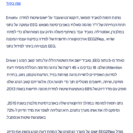
צפו בקוד
Emotiv נותנת חסות לנאביד פומאני, דוקטורנט שעובד על יישום שיטות למידה 
עמוקה על נתוני EEG תחת הנחייתה של ד"ר מהסה סאלחי באוניברסיטת מונאש 
במלבורן, אוסטרליה. נאביד עבד בשיתוף פעולה הדוק עם הצוות שלנו כדי לפתח 
ארכיטקטורה חדשנית של למידה בפיקוח עצמי המכונה EEG2Rep, שהיא 
מבטיחה ביותר למידול נתוני EEG.
כאחד מ-5 נתוני EEG, נאביד יישם את השיטות הללו על נתוני קשב הנהג (Driver 
Attention) שלנו: 18 נבדקים x ‏45 דקות של נהיגה מדומה הכוללת מסיחי דעת 
לסירוגין האופייניים לחוויית נהיגה (שיחות בנייד, הודעות טקסט, ניווט, בחירת 
מוזיקה, שיחה, חישובים מנטליים תוך כדי תנועה וכו'). אלגוריתם קשב הנהג שלנו 
סופק עם מדד דיוק של 68% באמצעות שיטות למידת מכונה חדישות בשנת 2013.
נתנו חסות למהסה במהלך הדוקטורט שלה באוניברסיטת מלבורן בשנת 2015, 
וסיפקנו לה את אותו מערך נתונים. היא הצליחה לשפר את מדד הדיוק ל-72% 
באמצעות שיטות אנסמבל.
מודל EEG2Rep יושם על מערך הנתונים של הסחת דעת הנהג והשיג את הדיוק 