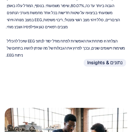
הגבוה ביותר עד כה, 80.07%, שיפור משמעותי. בנוסף, המודל עלה באופן 
משמעותי בביצועיו על שיטות חדישות בכל אחד מחמשת מערכי הנתונים 
הציבוריים, כולל זיהוי מצב רגשי ומנטלי, ריבוי משימות, EEG במצב מנוחה וזיהוי 
מצבים רפואיים כגון אפילפסיה ושבץ מוחי.
הצלחה זו פותחת את האפשרות לפתח מודל יסוד לנתוני EEG שיוכל להכליל 
משימות ויישומים שונים, ובכך לפרוץ את הגבולות של מה שניתן להשיג בתחום של 
ניתוח EEG.
נתונים & Insights