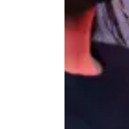
ד
נורי
דג'אביט
עודכן
ב
10
ביוני