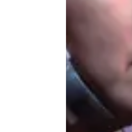
ממשק
המב