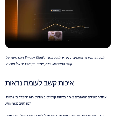
למעלה: מדידה קוגניטיבית מרגע לרגע בתוך Emotiv Studio המצביעה על 
קשב המשתמש בזמן צפייה בקריאייטיב של מודעה.
איכות קשב לעומת נראות
אחד המושגים החשובים ביותר בניתוח קריאייטיב מודרני הוא ההבדל בין נראות 
לבין קשב משמעותי.
צרכן עשוי מבחינה טכנית לראות פרסומת מבלי לעבד באופן פעיל את המסר 