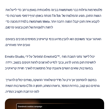
פלטפורמות גדולות כבר משתמשות בבינה מלאכותית באופן נרחב כדי לייעל את 
הגשת התוכן. מנוע ההמלצות של TikTok מנתח באופן רציף דפוסי מעורבות כדי 
לקבוע איזה תוכן יקבל הפצה רחבה יותר. Meta משתמשת בלמידת מכונה כדי 
לחזות רלוונטיות של תוכן וביצועי פרסום.
האתגר עבור משווקים הוא להבין מדוע נכסי קריאייטיב מסוימים מניבים ביצועים 
טובים יותר מאחרים.
Emotiv Studio, המופעל על ידי EmotivIQ™, יכול ליישר נתוני תגובת מוח 
לחשיפת תוכן מרגע לרגע, ובכך לסייע לארגונים לזהות זינוקים בקשב, ירידה 
במעורבות, שיאים רגשיים ותגובת קהל מתמשכת לאורך חוויית קריאייטיב.
במקום להסתמך אך ורק על מדדים שלאחר ההשקה, צוותים יכולים להעריך 
גורמים כגון קצב, בהירות המסר, נראות המותג, תזמון ה-CTA ומעורבות רגשית 
לפני הרחבת תקציב המדיה.