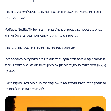
תוכן וידאו מציב אתגרי קשב ייחודיים מכיוון שמעורבות הקהל משתנה ברציפות 
לאורך כל הניגון.
YouTube, Netflix, TikTok ומפרסמים בסטרימינג מסתמכים כולם במידה רבה 
על ניתוח שימור קהל כדי להבין היכן המעורבות עולה ויורדת.
עם זאת, עקומות שימור חושפות רק תוצאות התנהגותיות.
נוירו-אנליטיקה מוסיפה נדבך נוסף על ידי סיוע לצוותים להעריך את ביצועי הפתיח 
(hook), שיאי תגובה רגשית, יציבות הקשב, תזמון נראות המותג, רגעי נטישה ויעילות 
ה-CTA.
זה מספק הבנה מלאה יותר של האופן שבו קהלי יעד חווים תוכן וידאו, במקום פשוט 
לדעת האם הם סיימו לצפות בו.