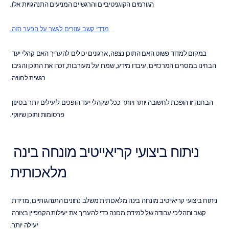
הגורמים הקוגניטיביים והרגשיים המניעים התנהגויות אלו.
מדדי קשב עוזרים לגשר על הפער הזה.
במקום למדוד פשוט האם התוכן נצפה, ארגונים יכולים להעריך האם קהלי יעד 
הבחינו במסרים המרכזיים, עיבדו מידע, שמרו על מעורבות, זכרו את התוכן והגיבו 
רגשית לחוויה.
הבחנה זו הופכת לחשובה יותר ויותר ככל שקהלי יעד הופכים ליעילים יותר בסינון 
פרסומות ותוכן שיווקי.
ניתוח ביצועי קריאייטיב מונחה בינה 
מלאכותית
ניתוח ביצועי קריאייטיב מונחה בינה מלאכותית משלב נתונים התנהגותיים, מדידת 
קשב ותהליכי עבודה של למידת מכונה כדי להעריך את יעילות הקמפיין בצורה 
יעילה יותר.