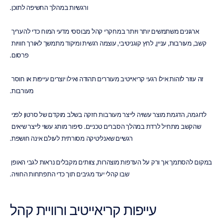
ורגשיות במהלך החשיפה לתוכן.
ארגונים משתמשים יותר ויותר במחקרי קהל מבוססי מדעי המוח כדי להעריך 
קשב, מעורבות, עניין, לחץ קוגניטיבי, עוצמה רגשית ומיקוד מתמשך לאורך חוויות 
פרסום.
זה עוזר לזהות אילו רגעי קריאייטיב מעוררים תהודה ואילו יוצרים עייפות או חוסר 
מעורבות.
לדוגמה, הדגמת מוצר עשויה לייצר מעורבות חזקה בשלב מוקדם של סרטון לפני 
שהקשב מתחיל לרדת במהלך הסברים טכניים. סיפור מותג עשוי לייצר שיאים 
רגשיים שאנליטיקה מסורתית לעולם אינה חושפת.
במקום להסתמך אך ורק על העדפות מוצהרות, צוותים מקבלים נראות לגבי האופן 
שבו קהלי יעד מגיבים תוך כדי התפתחות החוויה.
עייפות קריאייטיב ורוויית קהל