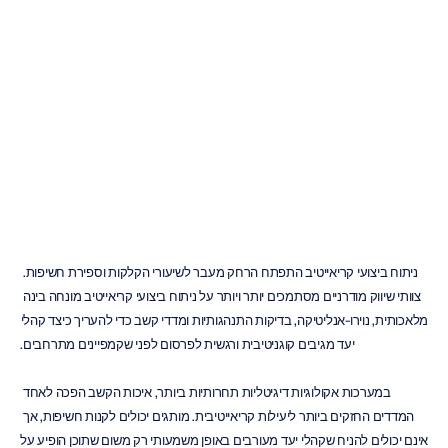
מדדי
קשב
לניתוח
ביצועי
קריאייטיב
ה.ב.
דוראן
עודכן
ב
19
במאי
2026
ניתוח ביצועי קריאייטיב התפתח הרחק מעבר לשיעורי הקלקות וספירת חשיפות. 
צוותי שיווק מודרניים מסתמכים יותר ויותר על ניתוח ביצועי קריאייטיב מונחה בינה 
מלאכותית, נוירו-אנליטיקה, בדיקות התנהגותיות ומדדי קשב כדי להעריך כיצד קהלי 
יעד מגיבים קוגניטיבית ורגשית לפרסום לפני שקמפיינים מתרחבים.
במערכות אקולוגיות דיגיטליות תחרותיות ביותר, איכות הקשב הפכה לאחד 
המדדים החזקים ביותר ליעילות קריאייטיבית. מותגים יכולים לקנות חשיפות, אך 
אינם יכולים להניח שקהלי יעד מעורבים באופן משמעותי רק משום שתוכן הופיע על 