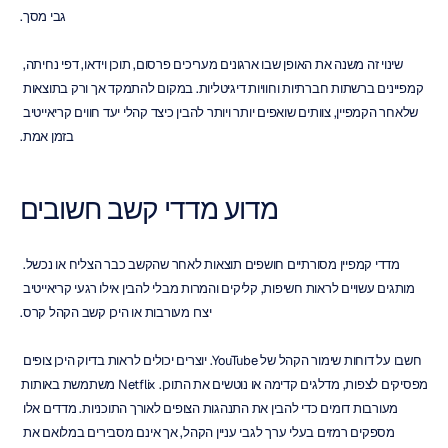
גבי מסך.
שינוי זה משנה את האופן שבו ארגונים מעריכים פרסום, תוכן וידאו, דפי נחיתה, 
קמפיינים ברשתות חברתיות וחוויות דיגיטליות. במקום להתמקד אך ורק בתוצאות 
שלאחר הקמפיין, צוותים שואפים יותר ויותר להבין כיצד קהלי יעד חווים קריאייטיב 
בזמן אמת.
מדוע מדדי קשב חשובים
מדדי קמפיין מסורתיים חושפים תוצאות לאחר שהקשב כבר הצליח או נכשל. 
מותגים עשויים לראות חשיפות, קליקים והמרות מבלי להבין אילו רגעי קריאייטיב 
יצרו מעורבות או היכן קשב הקהל קרס.
חשבו על דוחות שימור הקהל של YouTube. יוצרים יכולים לראות בדיוק היכן צופים 
מפסיקים לצפות, מדלגים קדימה או נוטשים את התוכן. Netflix משתמשת באותות 
מעורבות דומים כדי להבין את התנהגות הצופים לאורך התוכניות. מדדים אלו 
מספקים רמזים בעלי ערך לגבי עניין הקהל, אך אינם מסבירים במלואם את 