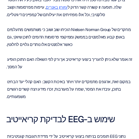
שלה. תופעה זו קשורה קשר הדוק ל
עיוורון באנרים
, עייפות מפרסומות וקשב 
סלקטיבי, וכל אלו מפחיתים את יעילותם של קמפיינים דיגיטליים.
מחקרים של Nielsen Norman Group הוכיחו שוב ושוב כי משתמשים מתעלמים 
באופן קבוע מאלמנטים בממשק וממיקומי פרסומות הדומים לתוכן שיווקי, גם 
כאשר אלמנטים אלו נותרים גלויים לחלוטין.
זה אומר שלא ניתן להעריך ביצועי קריאייטיב אך ורק לפי השאלה האם התוכן הופיע 
על המסך.
במקום זאת, ארגונים מתמקדים יותר ויותר באיכות הקשב: האם קהלי יעד הבחינו 
בתוכן, עיבדו את המסר, שמרו על מעורבות, זכרו מידע ויצרו קשרים רגשיים 
משמעותיים.
שימוש ב-EEG לבדיקת קריאייטיב
נתוני EEG תומכים בניתוח ביצועי קריאייטיב על ידי מדידת תגובות קוגניטיביות 