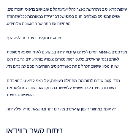
עייפות קריאייטיב מתרחשת כאשר קהלי יעד נתקלים שוב ושוב בדפוסי תוכן דומים. 
אפילו קמפיינים מוצלחים חווים בסופו של דבר ירידה במעורבות ככל שהחזרה 
מפחיתה את התחושה הראשונית של חידוש.
מותגים נתקלים באתגר זה ללא הרף.
מפרסמים ב-Meta רואים לעיתים קרובות ירידה בביצועים לאחר חשיפה ממושכת 
לאותם נכסי קריאייטיב. פלטפורמות סטרימינג מרעננות לעיתים קרובות תוכן 
שיווקי מכיוון שקשב הקהל פוחת כאשר דפוסים חזותיים הופכים למוכרים מדי.
מדדי קשב עוזרים לזהות מתי מתחילה העייפות, אילו רצפי קריאייטיב מאבדים 
מעורבות, כיצד הקצב משפיע על שימור המידע, והאם החזרה מחלישה את 
ההשפעה הרגשית.
זה תומך במחזורי ריענון קריאייטיב מהירים יותר ובהקצאת מדיה יעילה יותר.
ניתוח קשב בווידאו