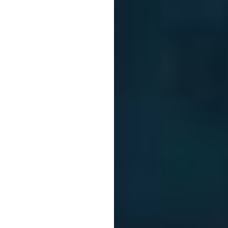
שרשר
קווק
מין
לאי
עודכן
ב
20
בנוב