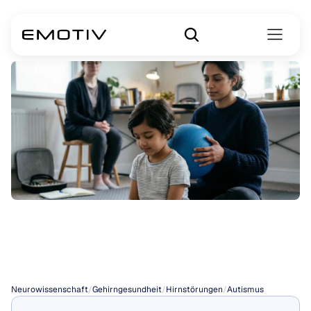
Behandlungen
für
Autismus
Neurowissenschaft
/
Gehirngesundheit
/
Hirnstörungen
/
Autismus