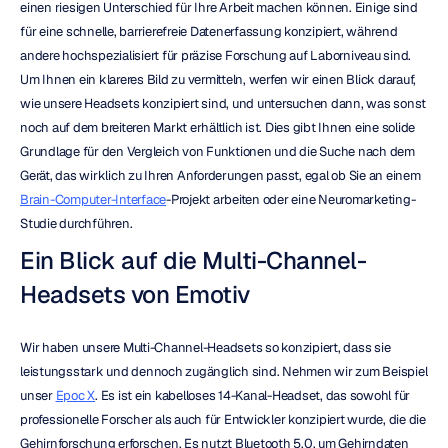
einen riesigen Unterschied für Ihre Arbeit machen können. Einige sind 
für eine schnelle, barrierefreie Datenerfassung konzipiert, während 
andere hochspezialisiert für präzise Forschung auf Laborniveau sind. 
Um Ihnen ein klareres Bild zu vermitteln, werfen wir einen Blick darauf, 
wie unsere Headsets konzipiert sind, und untersuchen dann, was sonst 
noch auf dem breiteren Markt erhältlich ist. Dies gibt Ihnen eine solide 
Grundlage für den Vergleich von Funktionen und die Suche nach dem 
Gerät, das wirklich zu Ihren Anforderungen passt, egal ob Sie an einem 
Brain-Computer-Interface
-Projekt arbeiten oder eine Neuromarketing-
Studie durchführen.
Ein Blick auf die Multi-Channel-
Headsets von Emotiv
Wir haben unsere Multi-Channel-Headsets so konzipiert, dass sie 
leistungsstark und dennoch zugänglich sind. Nehmen wir zum Beispiel 
unser 
Epoc X
. Es ist ein kabelloses 14-Kanal-Headset, das sowohl für 
professionelle Forscher als auch für Entwickler konzipiert wurde, die die 
Gehirnforschung erforschen. Es nutzt Bluetooth 5.0, um Gehirndaten 