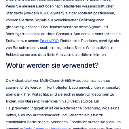
Wenn Sie mehrere Elektroden nach etablierten wissenschaftlichen 
Standards (wie dem 10-20-System) auf der Kopfhaut positionieren, 
können Sie diese Signale aus verschiedenen Gehirnregionen 
gleichzeitig erfassen. Das Headset verstärkt diese Signale und 
überträgt sie drahtlos an einen Computer. Von dort aus verarbeitet eine 
Software wie unsere 
EmotivPRO
-Plattform die Rohdaten, bereinigt sie 
von Rauschen und visualisiert sie, sodass Sie die Gehirnaktivität in 
Echtzeit sehen und detaillierte Analysen durchführen können.
Wofür werden sie verwendet?
Die Vielseitigkeit von Multi-Channel-EEG-Headsets macht sie so 
spannend. Sie werden in kontrollierten Laborumgebungen eingesetzt, 
aber dank ihrer Portabilität sind sie auch in realen Umgebungen zu 
finden, von Klassenzimmern bis hin zu Kreativstudios. Ein 
Hauptanwendungsgebiet ist die akademische Forschung, wo sie uns 
helfen, alles von Aufmerksamkeit und Gedächtnis bis hin zu 
emotionalen Reaktionen zu verstehen. Entwickler nutzen sie auch, um 
innovative 
Brain-Computer-Interfaces
 zu erstellen, mit denen Benutzer 