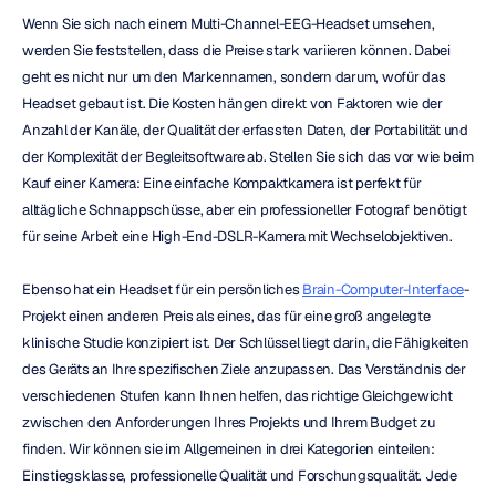
Wenn Sie sich nach einem Multi-Channel-EEG-Headset umsehen, 
werden Sie feststellen, dass die Preise stark variieren können. Dabei 
geht es nicht nur um den Markennamen, sondern darum, wofür das 
Headset gebaut ist. Die Kosten hängen direkt von Faktoren wie der 
Anzahl der Kanäle, der Qualität der erfassten Daten, der Portabilität und 
der Komplexität der Begleitsoftware ab. Stellen Sie sich das vor wie beim 
Kauf einer Kamera: Eine einfache Kompaktkamera ist perfekt für 
alltägliche Schnappschüsse, aber ein professioneller Fotograf benötigt 
für seine Arbeit eine High-End-DSLR-Kamera mit Wechselobjektiven.
Ebenso hat ein Headset für ein persönliches 
Brain-Computer-Interface
-
Projekt einen anderen Preis als eines, das für eine groß angelegte 
klinische Studie konzipiert ist. Der Schlüssel liegt darin, die Fähigkeiten 
des Geräts an Ihre spezifischen Ziele anzupassen. Das Verständnis der 
verschiedenen Stufen kann Ihnen helfen, das richtige Gleichgewicht 
zwischen den Anforderungen Ihres Projekts und Ihrem Budget zu 
finden. Wir können sie im Allgemeinen in drei Kategorien einteilen: 
Einstiegsklasse, professionelle Qualität und Forschungsqualität. Jede 