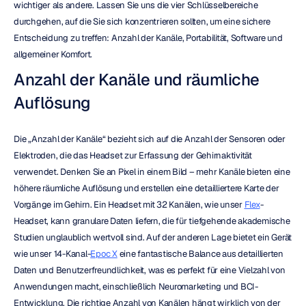
wichtiger als andere. Lassen Sie uns die vier Schlüsselbereiche 
durchgehen, auf die Sie sich konzentrieren sollten, um eine sichere 
Entscheidung zu treffen: Anzahl der Kanäle, Portabilität, Software und 
allgemeiner Komfort.
Anzahl der Kanäle und räumliche 
Auflösung
Die „Anzahl der Kanäle“ bezieht sich auf die Anzahl der Sensoren oder 
Elektroden, die das Headset zur Erfassung der Gehirnaktivität 
verwendet. Denken Sie an Pixel in einem Bild – mehr Kanäle bieten eine 
höhere räumliche Auflösung und erstellen eine detailliertere Karte der 
Vorgänge im Gehirn. Ein Headset mit 32 Kanälen, wie unser 
Flex
-
Headset, kann granulare Daten liefern, die für tiefgehende akademische 
Studien unglaublich wertvoll sind. Auf der anderen Lage bietet ein Gerät 
wie unser 14-Kanal-
Epoc X
 eine fantastische Balance aus detaillierten 
Daten und Benutzerfreundlichkeit, was es perfekt für eine Vielzahl von 
Anwendungen macht, einschließlich Neuromarketing und BCI-
Entwicklung. Die richtige Anzahl von Kanälen hängt wirklich von der 