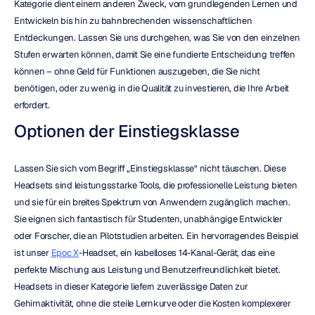
Kategorie dient einem anderen Zweck, vom grundlegenden Lernen und 
Entwickeln bis hin zu bahnbrechenden wissenschaftlichen 
Entdeckungen. Lassen Sie uns durchgehen, was Sie von den einzelnen 
Stufen erwarten können, damit Sie eine fundierte Entscheidung treffen 
können – ohne Geld für Funktionen auszugeben, die Sie nicht 
benötigen, oder zu wenig in die Qualität zu investieren, die Ihre Arbeit 
erfordert.
Optionen der Einstiegsklasse
Lassen Sie sich vom Begriff „Einstiegsklasse“ nicht täuschen. Diese 
Headsets sind leistungsstarke Tools, die professionelle Leistung bieten 
und sie für ein breites Spektrum von Anwendern zugänglich machen. 
Sie eignen sich fantastisch für Studenten, unabhängige Entwickler 
oder Forscher, die an Pilotstudien arbeiten. Ein hervorragendes Beispiel 
ist unser 
Epoc X
-Headset, ein kabelloses 14-Kanal-Gerät, das eine 
perfekte Mischung aus Leistung und Benutzerfreundlichkeit bietet. 
Headsets in dieser Kategorie liefern zuverlässige Daten zur 
Gehirnaktivität, ohne die steile Lernkurve oder die Kosten komplexerer 