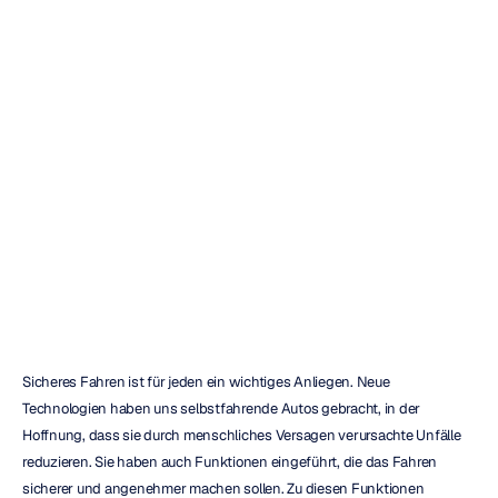
Wie
mobiles
EEG
abgelenktes
Fahren
verhindern
kann
H.B.
Duran
Aktualisiert
am
10.04.2024
Sicheres Fahren ist für jeden ein wichtiges Anliegen. Neue 
Technologien haben uns selbstfahrende Autos gebracht, in der 
Hoffnung, dass sie durch menschliches Versagen verursachte Unfälle 
reduzieren. Sie haben auch Funktionen eingeführt, die das Fahren 
sicherer und angenehmer machen sollen. Zu diesen Funktionen 