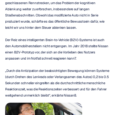
geschlossenen Rennstrecken, um das Problem der kognitiven 
Ablenkung weiter zu erforschen, insbesondere auf langen 
Straßenabschnitten. Obwohl das modifizierte Auto nicht in Serie 
produziert wurde, schärfte es das öffentliche Bewusstsein dafür, wie 
leicht wir uns hinter dem Steuer ablenken lassen.
Der Reiz eines intelligenten Brain-to-Vehicle (B2V)-Systems ist auch 
den Automobilherstellern nicht entgangen. Im Jahr 2018 stellte Nissan 
einen B2V-Prototyp vor, der sich an die Vorlieben des Nutzers 
anpassen und im Notfall schnell reagieren kann7.
„Durch die Antizipation der beabsichtigten Bewegung können Systeme 
(durch Drehen des Lenkrads oder Verlangsamen des Autos) 0,2 bis 0.5 
Sekunden schneller eingreifen als die durchschnittliche menschliche 
Reaktionszeit, was die Reaktionszeiten verbessert und für den Fahrer 
weitgehend unmerklich bleibt“, erklärte Nissan8.