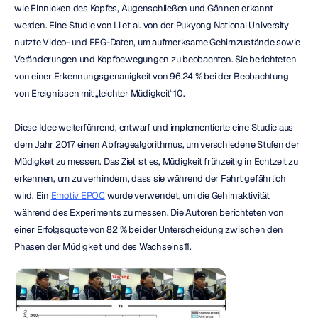
wie Einnicken des Kopfes, Augenschließen und Gähnen erkannt 
werden. Eine Studie von Li et al. von der Pukyong National University 
nutzte Video- und EEG-Daten, um aufmerksame Gehirnzustände sowie 
Veränderungen und Kopfbewegungen zu beobachten. Sie berichteten 
von einer Erkennungsgenauigkeit von 96.24 % bei der Beobachtung 
von Ereignissen mit „leichter Müdigkeit“10.
Diese Idee weiterführend, entwarf und implementierte eine Studie aus 
dem Jahr 2017 einen Abfragealgorithmus, um verschiedene Stufen der 
Müdigkeit zu messen. Das Ziel ist es, Müdigkeit frühzeitig in Echtzeit zu 
erkennen, um zu verhindern, dass sie während der Fahrt gefährlich 
wird. Ein 
Emotiv EPOC
 wurde verwendet, um die Gehirnaktivität 
während des Experiments zu messen. Die Autoren berichteten von 
einer Erfolgsquote von 82 % bei der Unterscheidung zwischen den 
Phasen der Müdigkeit und des Wachseins11.