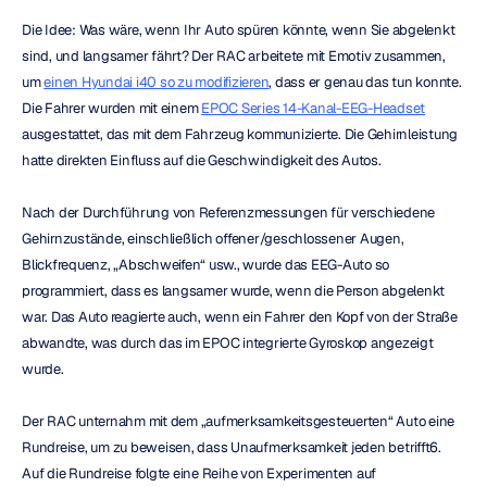
Die Idee: Was wäre, wenn Ihr Auto spüren könnte, wenn Sie abgelenkt 
sind, und langsamer fährt? Der RAC arbeitete mit Emotiv zusammen, 
um 
einen Hyundai i40 so zu modifizieren
, dass er genau das tun konnte. 
Die Fahrer wurden mit einem 
EPOC Series 14-Kanal-EEG-Headset
ausgestattet, das mit dem Fahrzeug kommunizierte. Die Gehirnleistung 
hatte direkten Einfluss auf die Geschwindigkeit des Autos.
Nach der Durchführung von Referenzmessungen für verschiedene 
Gehirnzustände, einschließlich offener/geschlossener Augen, 
Blickfrequenz, „Abschweifen“ usw., wurde das EEG-Auto so 
programmiert, dass es langsamer wurde, wenn die Person abgelenkt 
war. Das Auto reagierte auch, wenn ein Fahrer den Kopf von der Straße 
abwandte, was durch das im EPOC integrierte Gyroskop angezeigt 
wurde.
Der RAC unternahm mit dem „aufmerksamkeitsgesteuerten“ Auto eine 
Rundreise, um zu beweisen, dass Unaufmerksamkeit jeden betrifft6. 
Auf die Rundreise folgte eine Reihe von Experimenten auf 