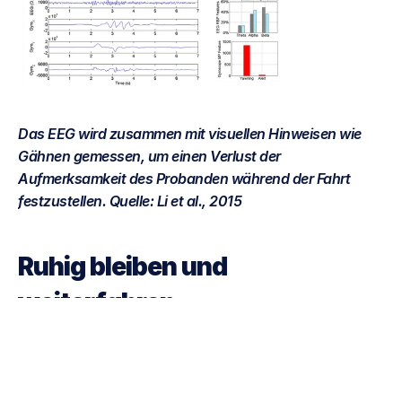
Das EEG wird zusammen mit visuellen Hinweisen wie 
Gähnen gemessen, um einen Verlust der 
Aufmerksamkeit des Probanden während der Fahrt 
festzustellen. Quelle: Li et al., 2015
Ruhig bleiben und 
weiterfahren
Die UN will die Zahl der Toten und Verletzten im Straßenverkehr bis 
2030 um die Hälfte reduzieren12. Wissenschaftler und Ingenieure 
können lernen, wie abgelenkte Fahrer denken, und Fahrzeuge 