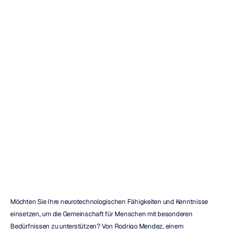
Unterstützung
von
Menschen
mit
Behinderungen
Quoc
Minh
Lai
Aktualisiert
am
21.07.2021
Möchten Sie Ihre neurotechnologischen Fähigkeiten und Kenntnisse 
einsetzen, um die Gemeinschaft für Menschen mit besonderen 
Bedürfnissen zu unterstützen? Von Rodrigo Mendez, einem 