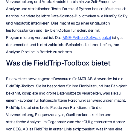
Vorverarbeitung und Artefaktreduktion bis hin zur Zeit-Frequenz-
Analyse und statistischen Tests. Da es auf Python basiert, lässt es sich 
nahtlos in andere beliebte Data-Science-Bibliotheken wie NumPy, SciPy 
und Matplotlib integrieren. Dies macht es zu einer unglaublich 
leistungsstarken und flexiblen Option für jeden, der mit 
Programmierung vertraut ist. Das 
MNE-Python-Softwarepaket
 ist gut 
dokumentiert und bietet zahlreiche Beispiele, die Ihnen helfen, Ihre 
Analyse-Pipeline in Betrieb zu nehmen.
Was die FieldTrip-Toolbox bietet
Eine weitere hervorragende Ressource für MATLAB-Anwender ist die 
FieldTrip-Toolbox. Sie ist besonders für ihre Flexibilität und ihre Fähigkeit 
bekannt, komplexe und große Datensätze zu verarbeiten, was sie zu 
einem Favoriten für fortgeschrittene Forschungsanwendungen macht. 
FieldTrip bietet eine breite Palette von Funktionen für die 
Vorverarbeitung, Frequenzanalyse, Quellenrekonstruktion und 
statistische Analyse. Im Gegensatz zum eher GUI-gesteuerten Ansatz 
von EEGLAB ist FieldTrip in erster Linie skriptbasiert, was Ihnen eine 