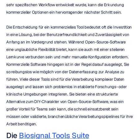
sehr spezifischen Workflow entwickelt wurde, kann die Erkundung 
kommerzieller Optionen ein hervorragender nächster Schritt sein.
Die Entscheidung für ein kommerzielles Tool bedeutet oft die Investition 
in eine Lösung, bei der Benutzerfreundlichkeit und Zuverlässigkeit von 
Anfang an im Vordergrund stehen. Während Open-Source-Software 
eine unglaubliche Flexibilität bietet, kann sie auch mit einer steileren 
Lernkurve verbunden sein und mehr manuelle Konfiguration erfordern. 
Kommerzielle Software hingegen ist in der Regel darauf ausgelegt, Sie 
so reibungslos wie möglich von der Datenerfassung zur Analyse zu 
führen. Viele dieser Tools sind für die Verarbeitung komplexer Daten 
ausgelegt und lassen sich problemlos in etablierte Forschungs- oder 
klinische Umgebungen integrieren. Sie bieten eine strukturierte 
Alternative zum DIY-Charakter von Open-Source-Software, was ein 
großer Vorteil für Teams sein kann, die schnell einsatzbereit sein 
müssen oder validierte, branchenübliche Verarbeitungspipelines für ihre 
Arbeit benötigen.
Die 
Biosignal Tools Suite