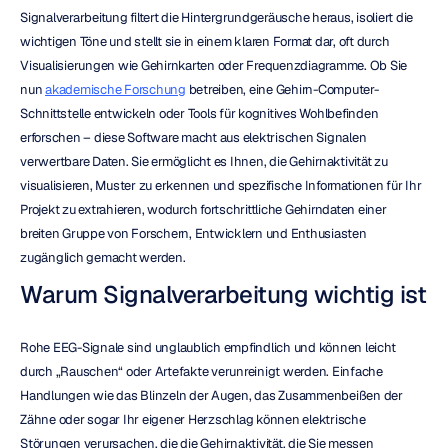
Signalverarbeitung filtert die Hintergrundgeräusche heraus, isoliert die 
wichtigen Töne und stellt sie in einem klaren Format dar, oft durch 
Visualisierungen wie Gehirnkarten oder Frequenzdiagramme. Ob Sie 
nun 
akademische Forschung
 betreiben, eine Gehirn-Computer-
Schnittstelle entwickeln oder Tools für kognitives Wohlbefinden 
erforschen – diese Software macht aus elektrischen Signalen 
verwertbare Daten. Sie ermöglicht es Ihnen, die Gehirnaktivität zu 
visualisieren, Muster zu erkennen und spezifische Informationen für Ihr 
Projekt zu extrahieren, wodurch fortschrittliche Gehirndaten einer 
breiten Gruppe von Forschern, Entwicklern und Enthusiasten 
zugänglich gemacht werden.
Warum Signalverarbeitung wichtig ist
Rohe EEG-Signale sind unglaublich empfindlich und können leicht 
durch „Rauschen“ oder Artefakte verunreinigt werden. Einfache 
Handlungen wie das Blinzeln der Augen, das Zusammenbeißen der 
Zähne oder sogar Ihr eigener Herzschlag können elektrische 
Störungen verursachen, die die Gehirnaktivität, die Sie messen 