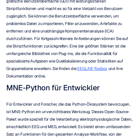
grafische Benutzeroberfläche (GUI) mit leistungsstarken 
Skriptfunktionen und macht es so für eine Vielzahl von Benutzern 
zugänglich. Sie können die Benutzeroberfläche verwenden, um 
problemlos Daten zu importieren, Filter anzuwenden, Artefakte zu 
entfernen und eine unabhängige Komponentenanalyse (ICA) 
durchzuführen. Für fortgeschrittenere Anforderungen können Sie auf 
die Skriptfunktionen zurückgreifen. Eine der größten Stärken ist die 
umfangreiche Bibliothek von Plug-ins, die die Funktionalität für 
spezialisierte Aufgaben wie Quelllokalisierung oder Statistiken auf 
Gruppenebene erweitern. Sie finden die 
EEGLAB-Toolbox
 und ihre 
Dokumentation online.
MNE-Python für Entwickler
Für Entwickler und Forscher, die das Python-Ökosystem bevorzugen, 
ist MNE-Python ein unverzichtbares Werkzeug. Dieses Open-Source-
Paket wurde speziell für die Verarbeitung elektrophysiologischer Daten, 
einschließlich EEG und MEG, entwickelt. Es bietet einen umfassenden 
Satz an Funktionen für den gesamten Analyse-Workflow, von der 