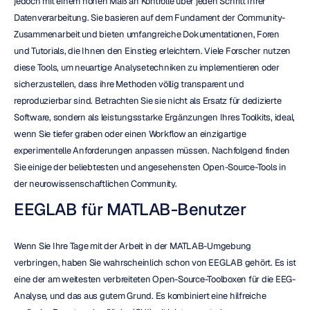
jedoch mit einem hohen Maß an Kontrolle über jeden Schritt Ihrer 
Datenverarbeitung. Sie basieren auf dem Fundament der Community-
Zusammenarbeit und bieten umfangreiche Dokumentationen, Foren 
und Tutorials, die Ihnen den Einstieg erleichtern. Viele Forscher nutzen 
diese Tools, um neuartige Analysetechniken zu implementieren oder 
sicherzustellen, dass ihre Methoden völlig transparent und 
reproduzierbar sind. Betrachten Sie sie nicht als Ersatz für dedizierte 
Software, sondern als leistungsstarke Ergänzungen Ihres Toolkits, ideal, 
wenn Sie tiefer graben oder einen Workflow an einzigartige 
experimentelle Anforderungen anpassen müssen. Nachfolgend finden 
Sie einige der beliebtesten und angesehensten Open-Source-Tools in 
der neurowissenschaftlichen Community.
EEGLAB für MATLAB-Benutzer
Wenn Sie Ihre Tage mit der Arbeit in der MATLAB-Umgebung 
verbringen, haben Sie wahrscheinlich schon von EEGLAB gehört. Es ist 
eine der am weitesten verbreiteten Open-Source-Toolboxen für die EEG-
Analyse, und das aus gutem Grund. Es kombiniert eine hilfreiche 