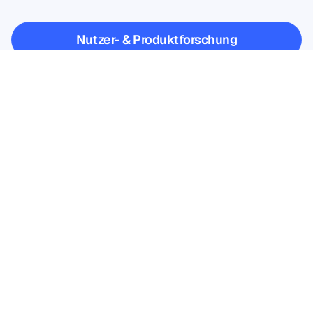
Labor
verlässt
Nutzer- & Produktforschung
Nutzer- & Produktforschung
Akademische Forschung
Akademische Forschung
Melden Sie sich für unseren 
Newsletter an und erhalten Sie 
einen Rabatt von 10%
Nicht verpassen – abonnieren Sie 
noch heute und sichern Sie sich Ihre 
exklusiven Rabatte.
Hier abonnieren
Hier abonnieren