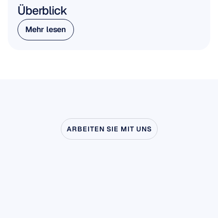
Überblick
Mehr lesen
Mehr lesen
ARBEITEN SIE MIT UNS
Sehen
Sie,
was
möglich
ist,
wenn
die
Neurowissenschaft
das