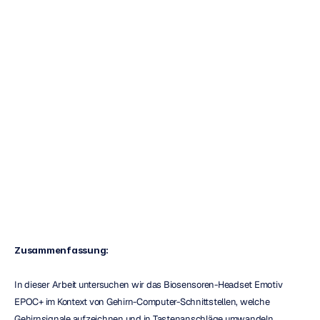
Emotiv-Headsets
und
von
Programmierspra
chen
Emotiv
Aktualisiert
am
16.11.2018
Zusammenfassung:
In dieser Arbeit untersuchen wir das Biosensoren-Headset Emotiv 
EPOC+ im Kontext von Gehirn-Computer-Schnittstellen, welche 
Gehirnsignale aufzeichnen und in Tastenanschläge umwandeln. 