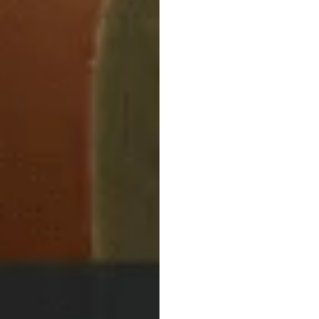
Kognit
Leist
ng: