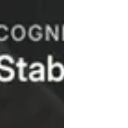
Meth
Anwe
Emotiv
Aktualisiert
am
23