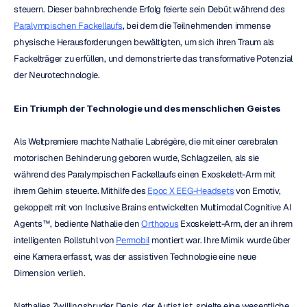
steuern. Dieser bahnbrechende Erfolg feierte sein Debüt während des 
Paralympischen Fackellaufs
, bei dem die Teilnehmenden immense 
physische Herausforderungen bewältigten, um sich ihren Traum als 
Fackelträger zu erfüllen, und demonstrierte das transformative Potenzial 
der Neurotechnologie.
Ein Triumph der Technologie und des menschlichen Geistes
Als Weltpremiere machte Nathalie Labrégère, die mit einer cerebralen 
motorischen Behinderung geboren wurde, Schlagzeilen, als sie 
während des Paralympischen Fackellaufs einen Exoskelett-Arm mit 
ihrem Gehirn steuerte. Mithilfe des 
Epoc X EEG-Headsets
 von Emotiv, 
gekoppelt mit von Inclusive Brains entwickelten Multimodal Cognitive AI 
Agents™, bediente Nathalie den 
Orthopus
 Exoskelett-Arm, der an ihrem 
intelligenten Rollstuhl von 
Permobil
 montiert war. Ihre Mimik wurde über 
eine Kamera erfasst, was der assistiven Technologie eine neue 
Dimension verlieh.
Nathalies Zwillingsbruder Denis, der Autist ist, spielte eine wesentliche 