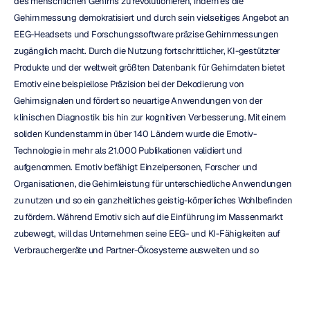
des menschlichen Gehirns zu revolutionieren, indem es die 
Gehirnmessung demokratisiert und durch sein vielseitiges Angebot an 
EEG-Headsets und Forschungssoftware präzise Gehirnmessungen 
zugänglich macht. Durch die Nutzung fortschrittlicher, KI-gestützter 
Produkte und der weltweit größten Datenbank für Gehirndaten bietet 
Emotiv eine beispiellose Präzision bei der Dekodierung von 
Gehirnsignalen und fördert so neuartige Anwendungen von der 
klinischen Diagnostik bis hin zur kognitiven Verbesserung. Mit einem 
soliden Kundenstamm in über 140 Ländern wurde die Emotiv-
Technologie in mehr als 21.000 Publikationen validiert und 
aufgenommen. Emotiv befähigt Einzelpersonen, Forscher und 
Organisationen, die Gehirnleistung für unterschiedliche Anwendungen 
zu nutzen und so ein ganzheitliches geistig-körperliches Wohlbefinden 
zu fördern. Während Emotiv sich auf die Einführung im Massenmarkt 
zubewegt, will das Unternehmen seine EEG- und KI-Fähigkeiten auf 
Verbrauchergeräte und Partner-Ökosysteme ausweiten und so 
bahnbrechende Neurotechnologie einem breiteren Publikum zugänglich 
machen. Emotiv widmet und verschreibt sich auch weiterhin der 
Weiterentwicklung der Neurotechnologie, wobei ein starker Fokus auf 