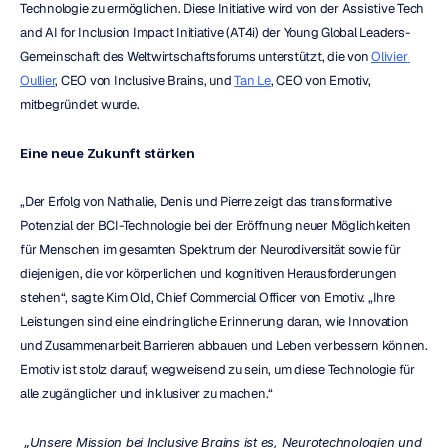
Technologie zu ermöglichen. Diese Initiative wird von der Assistive Tech 
and AI for Inclusion Impact Initiative (AT4i) der Young Global Leaders-
Gemeinschaft des Weltwirtschaftsforums unterstützt, die von 
Olivier 
Oullier
, CEO von Inclusive Brains, und 
Tan Le
, CEO von Emotiv, 
mitbegründet wurde.
Eine neue Zukunft stärken
„Der Erfolg von Nathalie, Denis und Pierre zeigt das transformative 
Potenzial der BCI-Technologie bei der Eröffnung neuer Möglichkeiten 
für Menschen im gesamten Spektrum der Neurodiversität sowie für 
diejenigen, die vor körperlichen und kognitiven Herausforderungen 
stehen“, sagte Kim Old, Chief Commercial Officer von Emotiv. „Ihre 
Leistungen sind eine eindringliche Erinnerung daran, wie Innovation 
und Zusammenarbeit Barrieren abbauen und Leben verbessern können. 
Emotiv ist stolz darauf, wegweisend zu sein, um diese Technologie für 
alle zugänglicher und inklusiver zu machen.“
 „Unsere Mission bei Inclusive Brains ist es, Neurotechnologien und 