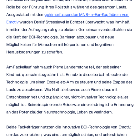
Rolle bei der Führung ihres Rollstuhls während des gesamten Laufs. 
Ausgestattet mit den 
gehirnerfassenden MN8-In-Ear-Kopfhörern von 
Emotiv
 wurden Denis' Stresslevel in Echtzeit überwacht, was ihm half, 
inmitten der Aufregung ruhig zu bleiben. Gemeinsam verdeutlichten sie 
die Kraft der BCI-Technologie, Barrieren abzubauen und neue 
Möglichkeiten für Menschen mit körperlichen und kognitiven 
Herausforderungen zu schaffen.
Am Fackellauf nahm auch Pierre Landerretche teil, der seit seiner 
Kindheit querschnittsgelähmt ist. Er nutzte dieselbe bahnbrechende 
Technologie, um einen Exoskelett-Arm zu steuern und seine Etappe des 
Laufs zu absolvieren. Wie Nathalie bewies auch Pierre, dass mit 
Entschlossenheit und zugänglicher, nicht-invasiver Technologie alles 
möglich ist. Seine inspirierende Reise war eine eindringliche Erinnerung 
an das Potenzial der Neurotechnologie, Leben zu verändern.
Beide Fackelträger nutzten die innovative BCI-Technologie von Emotiv, 
um das zu erreichen, was einst unmöglich schien, und unterstrichen 